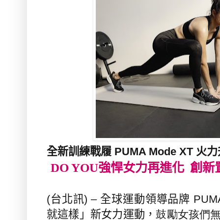
全新訓練戰履
PUMA Mode XT
火力
DO YOU
強悍女力再進化 創新
(
台北訊
) –
全球運動領導品牌
PUM
就這樣」新女力運動，
鼓勵女孩們