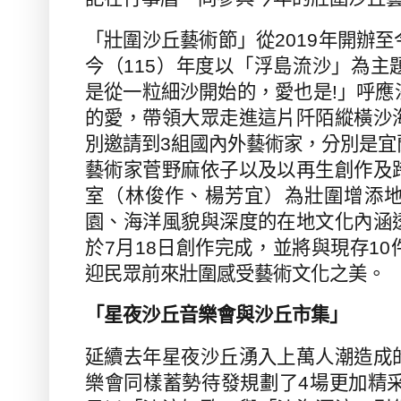
「壯圍沙丘藝術節」從
2019
年開辦至
今（
115
）年度以「浮島流沙」為主
是從一粒細沙開始的，愛也是
!
」呼應
的愛，帶領大眾走進這片阡陌縱橫沙
別邀請到
3
組國內外藝術家，分別是宜
藝術家菅野麻依子以及以再生創作及
室（林俊作、楊芳宜）為壯圍增添
園、海洋風貌與深度的在地文化內涵
於
7
月
18
日創作完成，並將與現存
10
迎民眾前來壯圍感受藝術文化之美。
「星夜沙丘音樂會與沙丘市集」
延續去年星夜沙丘湧入上萬人潮造成
樂會同樣蓄勢待發規劃了
4
場更加精