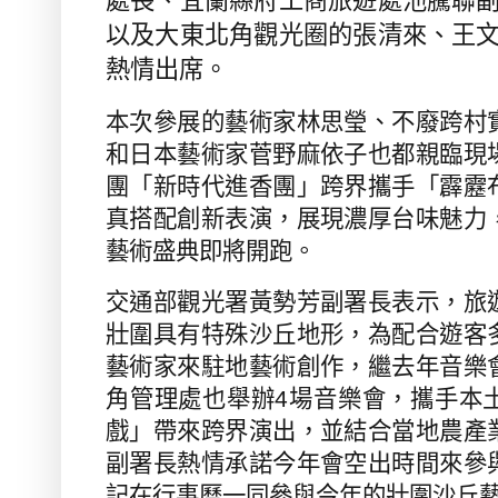
處長、宜蘭縣府工商旅遊處池騰聯
以及大東北角觀光圈的張清來、王
熱情出席。
本次參展的藝術家林思瑩、不廢跨村
和日本藝術家菅野麻依子也都親臨現
團「新時代進香團」跨界攜手「霹靂
真搭配創新表演，展現濃厚台味魅力
藝術盛典即將開跑。
交通部觀光署黃勢芳副署長表示，旅
壯圍具有特殊沙丘地形，為配合遊客
藝術家來駐地藝術創作，繼去年音樂
角管理處也舉辦
4
場音樂會，攜手本
戲」帶來跨界演出，並結合當地農產
副署長熱情承諾今年會空出時間來參
記在行事曆一同參與今年的壯圍沙丘