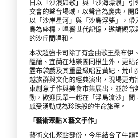
日以「沙浪如歌」與「沙海漂浪」引
交會的聲音場域，以聲音為慶典，開
以「沙岸星河」與「沙島浮夢」，帶
島為座標，唱響世代記憶，邀請觀眾
的沙丘間唱和。
本次超強卡司除了有金曲歌王桑布伊
醞釀、宜蘭在地樂團同根生外，更貼
靂布袋戲及其重量級唱匠黃妃、荒山
越族群與文化的經典演出，現場更有
東創意手作與美食市集展出，並於音
動，歡迎民眾一起在「浮島流沙」間
感受湧動成為珍珠般的生命旅程。
「藝術聚點Ｘ藝文手作」
藝術文化聚點部份，今年結合了牛頭