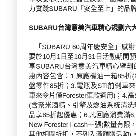
力實踐
SUBARU
「安全至上」的品
台灣意美汽車精心規劃六
SUBARU
「
周年慶安全」感謝
SUBARU 60
要於
月
日至
月
日活動期間
10
1
10
31
享
台灣意美汽車精心擘劃
SUBARU
惠內容包含：
原廠機油一箱
折
1.
85
(
盤零件
折；
電瓶及
前剎車來
85
3.
STI
車來令片僅
車款適用
；
高
Forester
)
4.
含奈米酒精、引擎及燃油系統清洗
(
品享
折起優惠；
凡回廠消費滿
85
6.
6
一張
數量有限
New Forester i-cash
(
其他相關折扣，不列入滿額贈活動
)