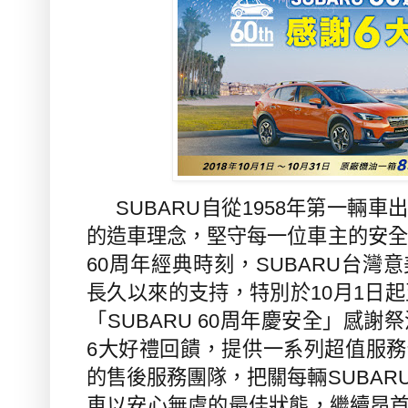
SUBARU
自從
1958
年第一輛車
的造車理念，堅守每一位車主的安全
60
周年經典時刻，
SUBARU
台灣意
長久以來的支持，特別於
10
月
1
日起
「
SUBARU 60
周年慶安全」感謝祭
6
大好禮回饋，提供一系列超值服務
的售後服務團隊，把關每輛
SUBAR
車以安心無虞的最佳狀態，繼續昂