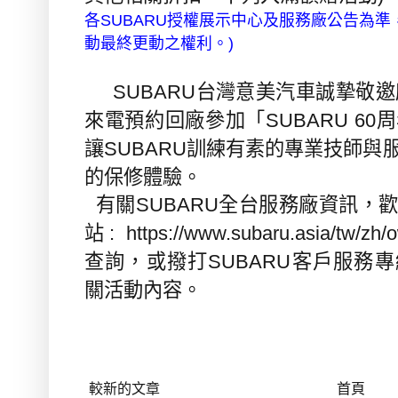
各
授權展示中心及服務廠公告為準
SUBARU
動最終更動之權利。
)
台灣意美汽車誠摯敬邀
SUBARU
來電預約回廠參加「
周
SUBARU 60
讓
訓練有素的專業技師與
SUBARU
的保修體驗。
有關
全台服務廠資訊，歡
SUBARU
站
:
https://www.subaru.asia/tw/zh/
查詢，或撥打
客戶服務專
SUBARU
關活動內容。
較新的文章
首頁