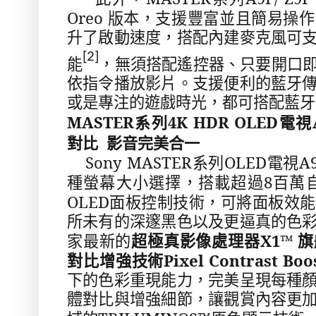
Oreo
版本，支援豐富並且簡易操作
升了啟動速度，搭配內建麥克風可
[2]
能
，無須搭配遙控器、只要開口
依指令播放影片。支援便利的藍牙
或是專注的遊戲時光，都可搭配藍牙
MASTER
4K HDR OLED
系列
電視
對比
影音完美合一
Sony MASTER
OLED
A
系列
電視
8
種螢幕大小選擇，搭載超過
百萬
OLED
面板控制技術，可將面板效能
所未有的深邃黑色以及更逼真的色
X1™
家最新的
超極真影像處理器
旗
Pixel Contrast Boo
對比增強技術
下的色彩重現能力，完美呈現每種
體對比與增強細節，讓觀賞內容更