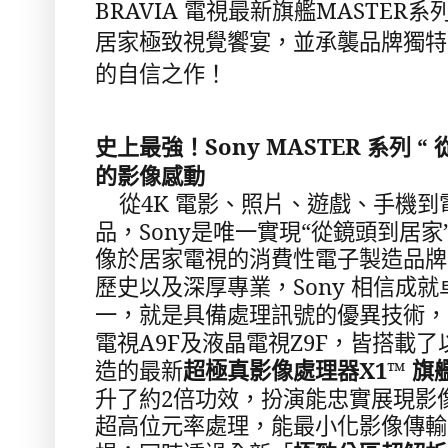
BRAVIA
MASTER
電視最新旗艦
系
居家極致視覺饗宴，並承襲品牌獨特
的自信之作！
Sony MASTER
“
史上最強！
系列
的影像感動
4K
從
電影、照片、遊戲、手機到
Sony
“
品，
是唯一實現
從鏡頭到居家
像於居家電視的消費性電子製造品牌
Sony
歷史以及深厚專業，
相信成就
一，就是具備處理訊號的優異技術，
A9F
Z9F
電視
及液晶電視
，皆搭載了
X1™
造的最新
超極真影像處理器
旗
2
升了約
倍功效，扮演能忠實展現影
超高位元率處理，能最小化影像傳輸