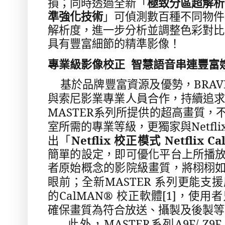
損；同時透過全新「
極致分區超解析
準強化技術
」可偵測數百種不同物件
解析度，進一步分析並調整色彩對比
具有豐富細節的精準影像！
專業級影像校正
智慧語音串連豐富
BRAV
基於品牌豐富資源及優勢，
與索尼影業專業人員合作，持續追
MASTER
系列所提供的超高畫質，
Netfli
室所需的專業等級，更獨家與
Netflix
Netflix Ca
出「
校正模式
簡單的設定，即可優化平台上所播
者原始概念的影院級畫質，將栩栩
MASTER
眼前；全新
系列更能支援
CalMAN®
[1]
的
校正軟體
，使用者
確保畫質為符合放送、攝製及後製等
MASTER
A9F/ Z9
此外，
系列