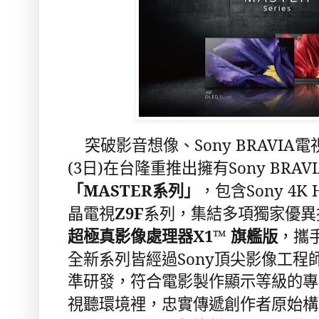
Sony BRAVIA
突破影音想像、
電
(3
)
Sony BRAV
日
在台隆重推出擁有
MASTER
Sony 4K
「
系列」
，包含
Z9F
晶電視
系列，集結多項獨家優異
X1™
超極真影像處理器
旗艦版
，攜
Sony
全新系列皆經過
頂尖影像工程
準研發，符合電影製作顯示等級的專
視聽環境裡，忠實傳遞創作者原始構