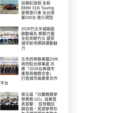
段精彩旅程 全新
BMW 318i Touring
豪華旅行車 全台限
量200台 進化現型
2026竹北半城路跑
啟動報名 鄭朝方邀
全民奔馳竹北 感受
城市新地標與運動魅
力
北市府串聯美國20州
政府駐台辦事處 共
推「2026台美城市
產業商機媒合會」
打造城市級產業合作
平台
第五屆「白蘭媽媽夢
想勇敢 GO」成果發
表直擊： 從母親回
歸自我，見證夢想在