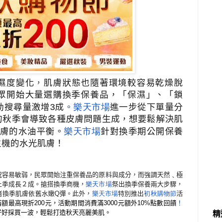
濕度變化
，
肌膚狀態也隨著環境較容易乾燥脫
眾開始大量選購換季保養品，「保濕」、「鎖
動搜尋量激增
3
成
。
樂天市場
進一步從下單量分
的秋季會導致各種皮膚問題生成，想要鬆解決肌
膚的水油平衡。
樂天市場
針對換季期公開保養
生機的水光肌膚！
況容易敏弱，民眾開始注重保養品的原料與成分，而強調天然﹑極
上季成長２成。搶搭換季商機，
樂天市場
祭出換季保養兩大步驟，
者換季肌膚依舊水嫩
Q
彈。此外，
樂天市場
特別推出
初秋購物節
活
滿額最高現折
200
元，活動期間消費滿
3000
元額外
10%
點數回饋
！
好好採買一波，輕鬆打造秋天亮麗美肌。
精