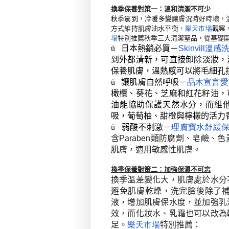
換季保養對策一：溫和清潔不可少
秋季駕到，冷暖多變
讓膚況時好時壞
，
方式維持肌膚油水平衡
，
樂天市場
觀察
場
特別推薦秋季三大清潔聖品，從基礎
ü
日本熱銷必買－
Skinvill
溫感
到外都清新，可直接卸除淡妝，
保養肌膚，溫熱感可以將毛細孔
ü
讓肌膚自然呼吸－
品木宣言愛
橄欖、葵花、芝麻和紅花籽油，
油能協助保護天然水分，而維
吸，葡萄柚、甜橙與檸檬的活力
ü
弱酸不刺激－
理膚寶水舒緩
含
Paraben
類防腐劑、皂鹼、色
肌膚，適用敏感性肌膚。
換季保養對策二：加強保濕不可忘
換季溫差變化大，肌膚處於水分
避免肌膚乾燥，洗完臉後除了
液，增加肌膚保水度，並加強乳
效
，
而化妝水、乳霜也可以改為
足
。
樂天市場
特別推薦：