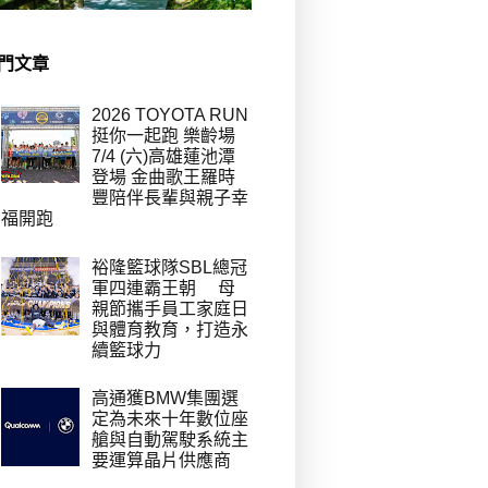
門文章
2026 TOYOTA RUN
挺你一起跑 樂齡場
7/4 (六)高雄蓮池潭
登場 金曲歌王羅時
豐陪伴長輩與親子幸
福開跑
裕隆籃球隊SBL總冠
軍四連霸王朝 母
親節攜手員工家庭日
與體育教育，打造永
續籃球力
高通獲BMW集團選
定為未來十年數位座
艙與自動駕駛系統主
要運算晶片供應商