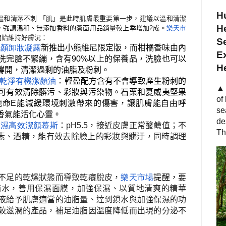
Hu
溫和清潔不刺 「肌」是此時肌膚最重要第一步，建議以溫和清潔
He
，強調溫和、無添加香料的潔面用品銷量較上季
增加
2
成
。
樂天市
開始維持好膚況：
S
洗顏卸妝凝露
新推出小熊維尼限定版，而柑橘香味由內
Ex
洗完臉不緊繃，含有
90%
以上的保養品，洗臉也可以
H
撐開，清潔過剩的油脂及粉刺。
乾淨有機潔顏油
：輕盈配方含有不會導致產生粉刺的
▲ 
可有效清除髒污、彩妝與污染物。石栗和夏威夷堅果
of
他命
E
能減緩環境刺激帶來的傷害，讓肌膚能自由呼
se
香氣能活化心靈。
de
保濕高效潔顏慕斯
：
pH5.5
，接近皮膚正常酸鹼值；不
Th
素、酒精，能有效去除臉上的彩妝與髒汙，同時調理
不足的乾燥狀態而導致乾癢脫皮，
樂天市場
提醒，
要
補水，善用保濕面膜，加強保濕、以質地清爽的精華
液給予肌膚適當的油脂量、達到鎖水與加強保濕的功
較滋潤的產品，補足油脂因溫度降低而出現的分泌不