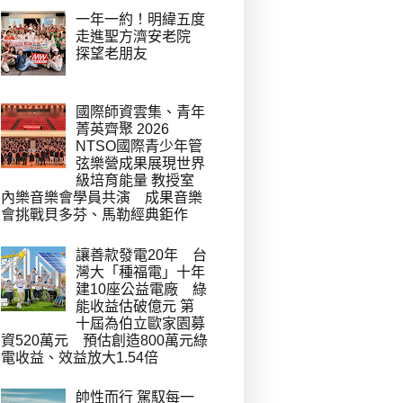
一年一約！明緯五度
走進聖方濟安老院
探望老朋友
國際師資雲集、青年
菁英齊聚 2026
NTSO國際青少年管
弦樂營成果展現世界
級培育能量 教授室
內樂音樂會學員共演 成果音樂
會挑戰貝多芬、馬勒經典鉅作
讓善款發電20年 台
灣大「種福電」十年
建10座公益電廠 綠
能收益估破億元 第
十屆為伯立歐家園募
資520萬元 預估創造800萬元綠
電收益、效益放大1.54倍
帥性而行 駕馭每一