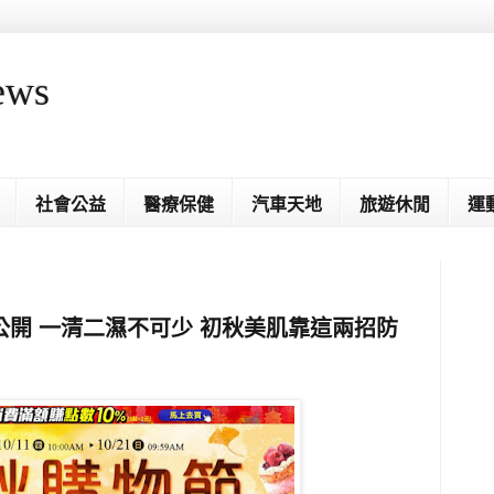
ews
社會公益
醫療保健
汽車天地
旅遊休閒
運
開 一清二濕不可少 初秋美肌靠這兩招防