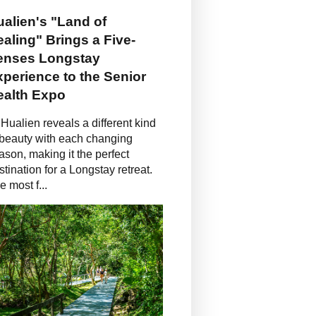
alien's "Land of
aling" Brings a Five-
enses Longstay
perience to the Senior
ealth Expo
Hualien reveals a different kind
 beauty with each changing
ason, making it the perfect
stination for a Longstay retreat.
e most f...