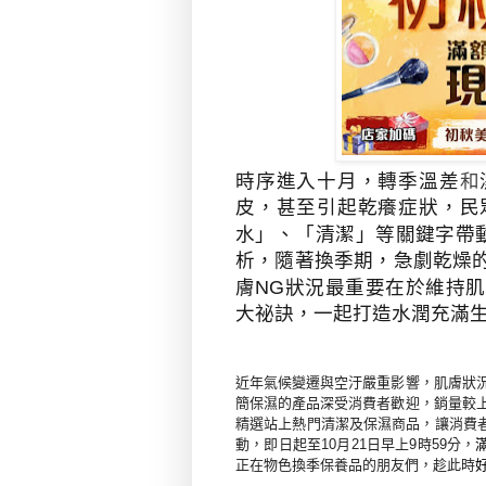
時序進入十月，轉季溫差
和
皮，甚至引起乾癢症狀，民
水」、「清潔」等關鍵字帶
析，隨著換季期，急劇乾燥
膚
NG
狀況最重要在於維持肌
大祕訣，一起打造水潤充滿
近年氣候變遷與空汙嚴重影響，肌膚狀
簡保濕的產品深受消費者歡迎，銷量較
精選站上熱門清潔及保濕商品，讓消費
動，即日起至
10
月
21
日早上
9
時
59
分，
正在物色換季保養品的朋友們，趁此時