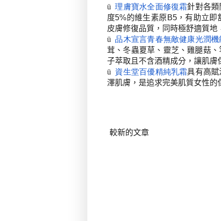
ü
理膚寶水全面修復霜
針對各類
度
5%
的維生素原
B5
，有助立即
皮膚修復品質，同時極舒適質地
ü
品木宣言青春無敵健康光潤機
茸、冬蟲夏草、靈芝、雞腿菇、
子萃取且不含酒精成分，讓肌膚
ü
資生堂百優精純乳霜
具有高賦
澤肌膚，是追求完美肌質女性的
較新的文章