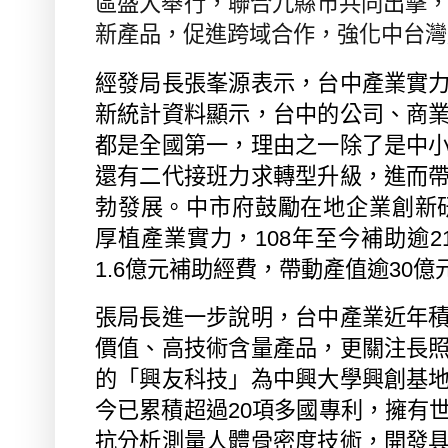
區盛大舉行，聯合九縣市共同出擊
新產品，促進跨域合作，強化中台灣
經發局長張峯源表示，台中產業實
新統計資料顯示，台中的公司、商
都是全國第一，理由之一除了是中
還有二代接班力求轉型升級，進而
勃發展。中市府鼓勵在地企業創新
厚植產業實力，
108
年至今補助逾
2
1.6
億元補助經費，帶動產值逾
30
億
張局長進一步說明，台中產業近年
價值、高技術含量產品，更關注長
的「興友科技」為中興大學興創基
今已累積超過
20
項多國專利，擁有
抗分析測量人體骨密度技術，開發