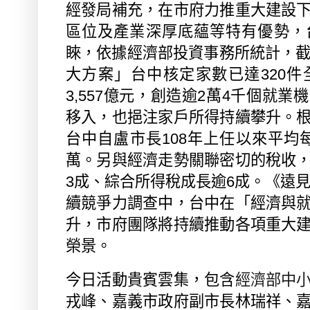
經發局補充，在市府力推重大建設
區位及產業深厚底蘊等特有優勢，
睞，依據經濟部投資事務所統計，
大方案」台中核定家數已達
320
件
3,557
億元，創造逾
2
萬
4
千個就業機
移入，也挹注家戶所得持續攀升。
台中自盧市長
108
年上任以來平均
萬。另與經濟走勢關聯密切的稅收
3
成、綜合所得稅成長逾
6
成。《遠
續競爭力調查中，台中在「經濟與
升，市府團隊將持續推動各項重大
榮景。
今日活動貴賓雲集，包含
經濟部中
戎峰、嘉義市政府副市長林瑞祥、