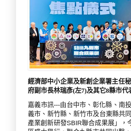
經濟部中小企業及新創企業署主任
府副市長林瑞彥
(
左
7)
及其它
8
縣市代
嘉義市訊---
由台中市、彰化縣、南
義市、新竹縣、新竹市及台東縣共
產業創新研發
SBIR
聯合成果展」，