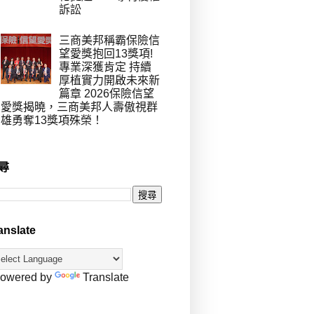
訴訟
三商美邦稱霸保險信
望愛獎抱回13獎項!
專業深獲肯定 持續
厚植實力開啟未來新
篇章 2026保險信望
愛獎揭曉，三商美邦人壽傲視群
雄勇奪13獎項殊榮！
尋
anslate
owered by
Translate