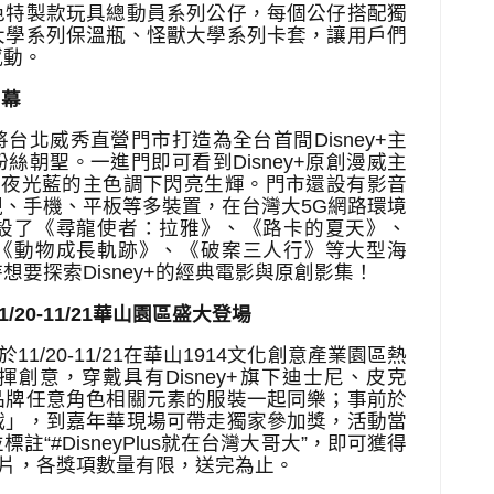
色特製款玩具總動員系列公仔，每個公仔搭配獨
大學系列保溫瓶、怪獸大學系列卡套，讓用戶們
感動。
開幕
將台北威秀直營門市打造為全台首間
Disney+
主
粉絲朝聖。一進門即可看到
Disney+
原創漫威主
+
夜光藍的主色調下閃亮生輝。門市還設有影音
視、手機、平板等多裝置，在台灣大
5G
網路環境
設了《尋龍使者：拉雅》、《路卡的夏天》、
《動物成長軌跡》、《破案三人行》等大型海
待想要探索
Disney+
的經典電影與原創影集！
1/20-11/21
華山園區盛大登場
於
11/20-11/21
在華山
1914
文化創意產業園區熱
揮創意，穿戴具有
Disney+
旗下
迪士尼、皮克
品牌任意角色相關元素的服裝一起同樂；事前於
戰」，到嘉年華現場可帶走獨家參加獎，活動當
並標註
“#DisneyPlus
就在台灣大哥大
”
，即可獲得
片，各獎項數量有限，送完為止。