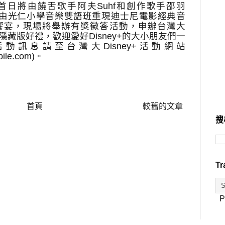
首日將由饒舌歌手阿夫
Suhf
和創作歌手邵羽
由光仁小學音樂雙語班重現迪士尼電影經典音
饗宴，現場將舉辦有獎徵答活動，申辦台灣大
隱藏版好禮，歡迎愛好
Disney+
的大小朋友們一
活動訊息請至台灣大
Disney+
活動網站
bile.com
)
。
首頁
較舊的文章
搜
Tr
P