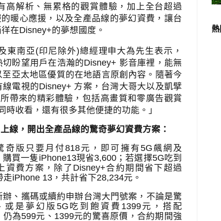
有高解析、無累格的觀賞體驗，加上全台超過
服的暖心應援，以及全產品線的夢幻資費，讓台
熱
徜徉在
Disney+
的夢想國度。
及東南亞
(
印尼除外
)
總經理
申大為
先生表示，
熱切盼望用戶在浩瀚的
Disney+
影音庫裡，能無
以至亞太地區優質的在地語言原創內容。隨著今
有線電視的
Disney+
方案，台灣大哥大以及凱擘
+
所帶來的精彩體驗，包括高畫質和零廣告觀賞
同時收看，還有很多其他便捷的功能。」
台上線，開出全產品線的驚奇夢幻資費方案：
驚奇版只要月付
818
元，即可擁有
5G
飆網及
，購買一隻
iPhone13
現省
3,600
；
若選擇
5G
吃到
上資費方案，除了
Disney+
合約期間省下超過
帶走
iPhone 13
，共計省下
28,234
元。
新辦、攜碼或續約申辦台灣大門號案，不論是驚
、或是夢幻版
5G
吃到飽資費
1399
元，搭配
，仍為
599
元、
1399
元的驚喜原價，合約期間強