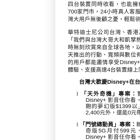
四台裝置同時收看，也能擁
700
家門市，
24
小時真人客
灣大用戶無後顧之憂，輕鬆
華特迪士尼公司台灣、香港
「我們與台灣大哥大和凱擘
時無刻欣賞來自全球各地，
天推出的行動、寬頻與數位
的用戶都能盡情享受
Disney
體驗、支援高達
4
台裝置線上
台灣大歡慶
Disney+
在
l
「天外奇機」專案：
Disney+
影音任你看
飽的夢幻版
$1399
以
2,400
元外，還能
0
元
l
「門號總動員」專案：
奇版
5G
月付
599
元
Disney+
影音任你看