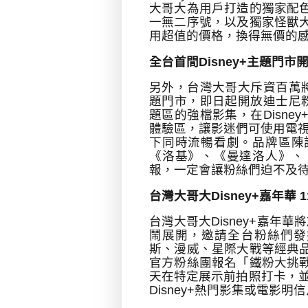
大哥大為用戶打造的獨家配
一無二序號，以及獨家怪獸
用超值的價格，換得無價的
全台首間
Disney+
主題門市
另外，台灣大哥大斥資百萬
題門市，即日起開放迪士尼
題區的強檔影集，在
Disney
體驗區，讓影迷們可使用電
下同時流暢看劇。品牌區陳
《洛基》、《曼達洛人》、
報，一定會讓粉絲們迫不及
台灣大哥大
Disney+
嘉年華
1
台灣大哥大
Disney+
嘉年華將
鬧展開，邀請全台粉絲們發
斯、漫威、星際大戰等經典
官方粉絲團報名「鐵粉大挑
天在特定展示前拍照打卡，
Disney+
熱門影集或電影明信