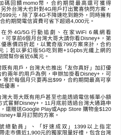
加碼回饋
momo
幣，合約期間最高還可獲得
！另外台灣大也針對
4G
用戶打出驚喜快閃方案，
付
699
元，除了享
4G
不降速吃到飽外，同時擁有
合約期間電信資費可省下超過
4,000
元。
：
在外
4G/5G
行動追劇、在家
WiFi 6
飆網看
案，可享前
6
個月台灣大哥大請你看
Disney+
，第
單優惠價四折起，以驚奇版
799
方案來計，合約
元；若以夢幻版
5G
吃到飽
+1Gpbs
光纖上網的
期間幫你省近
6
萬元。
對既有用戶，台灣大也推出「友你真好」加訂優
合約兩年的用戶為例，申辦加掛看
Disney+
，可
，等於每個月只要再出
$99
，合約期間最高可享
抵優惠。
台灣大哥大既有用戶甚至也能透過電信帳單小額
方式嘗鮮
Disney+
，
11
月底前透過台灣大通路申
案，還贈送
Google Play
或
App Store
購物金
$120
isney+
單月訂閱的方案。
號總動員」、「好速成双」
1399
以上指定
帶走市價近
1,900
元的獨家限量好禮，包含台灣