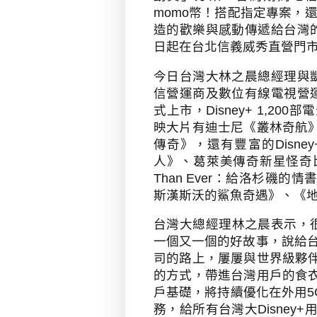
momo
幣！搭配指定專案，
造的歡樂與感動傳遞給台灣
日起在台北信義威秀直營門
今日台灣大林之晨總經理與
信營運商及數位有線電視營
式上市，
Disney+ 1,200
部電
映大片有迪士尼《叢林奇航
傳奇》，還有豐富的
Disney
人》、葛萊美傳奇新星怪奇
Than Ever
：給洛杉磯的情
斯漢斯沃的鯊魚奇遇》、《
台灣大總經理林之晨表示，
一個又一個的好故事，說給
司的路上，屢屢與世界級夥
的方式，帶進台灣用戶的食
戶基礎，將持續優化在外用
5
務，給所有台灣大
Disney+