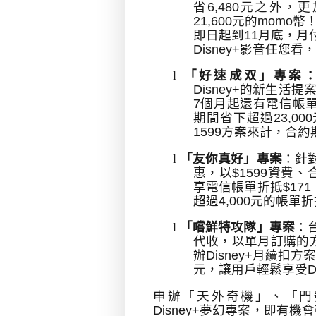
省
6,480
元之外，更
21,600
元的
momo
幣
即日起到
11
月底，月
Disney+
影音任您看，
l
「好速成双」專案
Disney+
的新生活提
7
個月起還有電信帳
期間省下超過
23,000
1599
方案來計，合約
l
「友你真好」專案
：針
惠，以
$1599
資費、
享電信帳單折抵
$171
超過
4,000
元的帳單折
l
「嚐鮮特攻隊」專案
：
代收，以單月訂購的
辦
Disney+
月續扣方
元，讓用戶輕鬆享受
D
申辦「天外奇機」、「門
Disney+
夢幻專案，即有機會