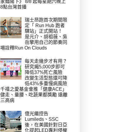
家豔陽下》 8/8 起每星期六晚上
8點台灣首播
瑞士昂跑首次期間限
定「 Run Hub 跑者
驛站」正式開站！
是元介、胡祖薇、吳
岳擎用自己的節奏同
場詮釋Run On Clouds
每天走幾步才有用？
研究揭5,000步即可
降低37%死亡風險
改變生活型態還可降
低43%多重慢病風險
千禧之愛基金會推「健康ACE」
健走、量腰、吃蔬果都獎勵 遠離
三高病
億光繼控告
Lumileds、SSC
後，在美國針對日亞
化提起LED專利侵權