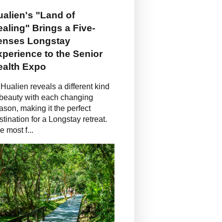
alien's "Land of
aling" Brings a Five-
enses Longstay
perience to the Senior
ealth Expo
Hualien reveals a different kind
 beauty with each changing
ason, making it the perfect
stination for a Longstay retreat.
e most f...