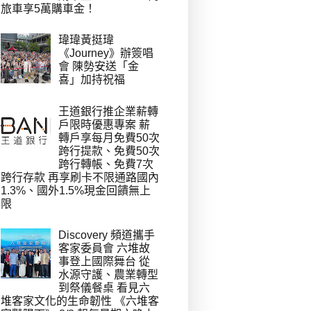
旅車享5萬購車金！
瑋瑋黃挺瑋
《Journey》辦簽唱
會 陳勢安送「金
喜」加持祝福
王道銀行推企業薪轉
戶限時優惠專案 薪
轉戶享每月免費50次
跨行提款、免費50次
跨行轉帳、免費7次
跨行存款 再享刷卡不限通路國內
1.3%、國外1.5%現金回饋無上
限
Discovery 頻道攜手
客家委員會 六堆故
事登上國際舞台 從
水源守護、農業轉型
到祭儀餐桌 看見六
堆客家文化的生命韌性 《六堆客