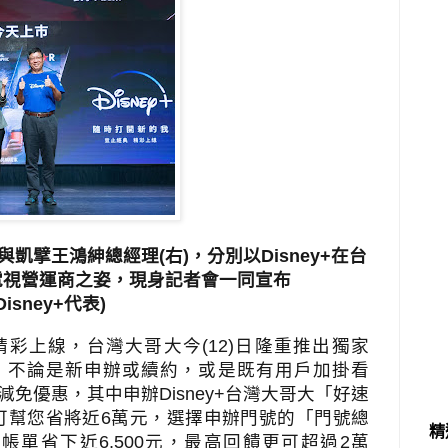
凱擘王鴻紳總經理(右)，分別以Disney+在台
電視營運商之姿，現身記者會一同宣布
isney+代表)
精彩上線，台灣大哥大今
(12)
日隆重推出獨家
，不論是新申辦或續約，或是既有用戶加掛看
減免優惠，其中申辦
Disney+
台灣大哥大「好速
可幫您省將近
6
萬元，選擇申辦門號的「門號總
精
信帳單省下近
6,500
元，最高回饋更可超過
2
萬