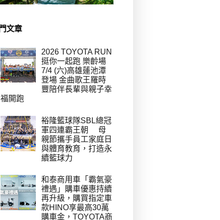
門文章
2026 TOYOTA RUN
挺你一起跑 樂齡場
7/4 (六)高雄蓮池潭
登場 金曲歌王羅時
豐陪伴長輩與親子幸
福開跑
裕隆籃球隊SBL總冠
軍四連霸王朝 母
親節攜手員工家庭日
與體育教育，打造永
續籃球力
和泰商用車「霸氣豪
禮遇」購車優惠持續
再升級，購買指定車
款HINO享最高30萬
購車金，TOYOTA商