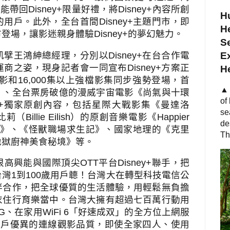
還能帶回
Disney+
限量好禮，將
Disney+
內容所創
Hu
的用戶。此外，全台首間
Disney+
主題門市，即
He
市登場，讓影迷親身體驗
Disney+
的夢幻魅力。
S
凱擘王鴻紳總經理，分別以
Disney+
在台合作電
Ex
運商之姿，現身記者會一同宣布
Disney+
方案正
H
影和
16,000
集以上強檔影集同步強勢登場，首
▲ 
》、全台票房破億的漫威宇宙電影《尚氣與十環
of
+
獨家原創內容，包括星際大戰影集《曼達洛
se
比莉（
Billie Eilish
）的原創音樂電影《
Happier
de
書》、《怪獸職場求生記》、國家地理的《克里
Th
地獄廚神美食秘境》等。
很高興能與國際頂尖
OTT
平台
Disney+
聯手，把
台灣
1
到
100
歲用戶聼！台灣大在轉型科技電信公
伴合作，把全球優質的生活體驗，用輕鬆無負擔
衣住行育樂當中。台灣大擁有超過七百萬行動用
G
、在家用
WiFi 6
「好速成双」的全方位上網服
用戶優異的連線觀影品質，即使全家四人、使用