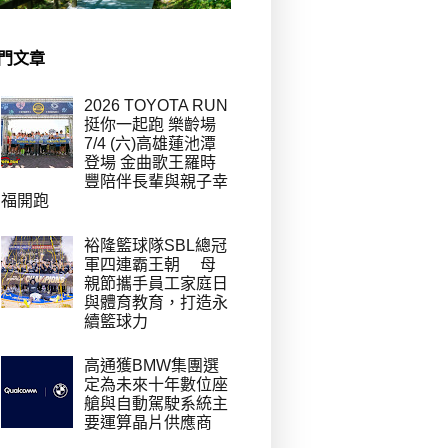
門文章
2026 TOYOTA RUN
挺你一起跑 樂齡場
7/4 (六)高雄蓮池潭
登場 金曲歌王羅時
豐陪伴長輩與親子幸
福開跑
裕隆籃球隊SBL總冠
軍四連霸王朝 母
親節攜手員工家庭日
與體育教育，打造永
續籃球力
高通獲BMW集團選
定為未來十年數位座
艙與自動駕駛系統主
要運算晶片供應商