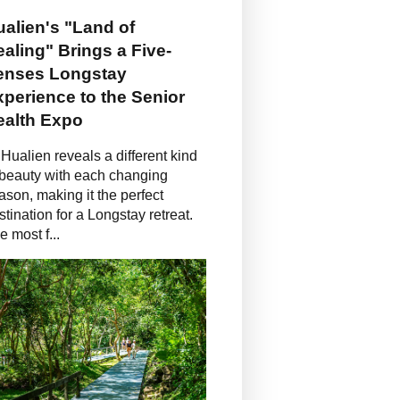
alien's "Land of
aling" Brings a Five-
enses Longstay
perience to the Senior
ealth Expo
Hualien reveals a different kind
 beauty with each changing
ason, making it the perfect
stination for a Longstay retreat.
e most f...