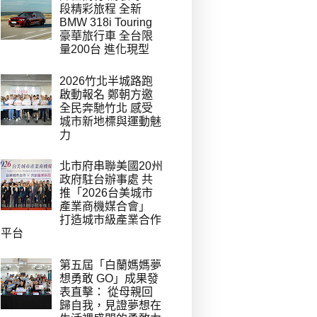
段精彩旅程 全新
BMW 318i Touring
豪華旅行車 全台限
量200台 進化現型
2026竹北半城路跑
啟動報名 鄭朝方邀
全民奔馳竹北 感受
城市新地標與運動魅
力
北市府串聯美國20州
政府駐台辦事處 共
推「2026台美城市
產業商機媒合會」
打造城市級產業合作
平台
第五屆「白蘭媽媽夢
想勇敢 GO」成果發
表直擊： 從母親回
歸自我，見證夢想在