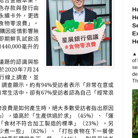
色存款與發行由
Hu
永續卡外，更透
He
食物零浪費」。
S
購因疫情影響無
Ex
即期鮮乳試飲活
H
和
440,000
毫升的
▲ 
議題的認識與態
of
se
於
2020
年
7
月
24
de
行線上調查，並
Th
。調查顯示，約有
94%
受訪者表示「非常在意或
日常生活中，卻有
67%
受訪者認為自己「經常浪
物浪費是如何產生時，絕大多數受訪者指出原因
%
），遠高於「生產供過於求」（
45%
）、「運
「食材不符合加工製造的標準」（
23%
）。另
少煮一些」（
82%
）、「打包食物在下一餐使