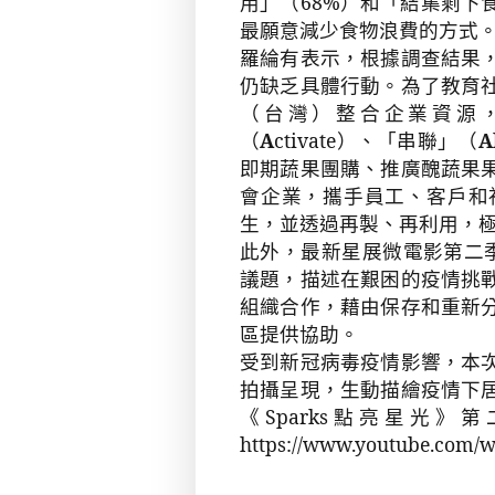
用」（
68%
）和「結集剩下
最願意減少食物浪費的方式
羅綸有表示，根據調查結果
仍缺乏具體行動。為了教育
（台灣）整合企業資源
（
A
ctivate
）、「串聯」（
A
即期蔬果團購、推廣醜蔬果
會企業，攜手員工、客戶和
生，並透過再製、再利用，
此外，最新星展
微電影第二
議題，描述在艱困的疫情挑
組織合作，藉由保存和重新
區提供協助。
受到新冠病毒疫情影響，本
拍攝呈現，生動描繪疫情下
《
Sparks
點亮星光》第
https://www.youtube.com/