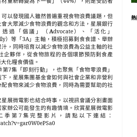
食材重新轉變為下一餐」（
44%
），則是受訪者
。
，可以發現國人雖然普遍重視食物浪費議題，但
熱
社會大眾減少食物浪費的觀念和方法，星展銀行
，透過「倡議」（
A
dvocate
）、「活化」
lly
）等「
3A
」主軸，積極招募剩食食譜、舉辦
果汁，同時培育以減少食物浪費為公益主軸的社
社企夥伴，從食物旅程的各個環節預防剩食產
極大化糧食價值。
季第
7
集
「即刻行動」，也聚焦「食物零浪費」
戰下，星展集團基金會如何與社會企業和非營利
分配食物來減少食物浪費，同時為需要幫助的社
次星展微電影也結合時事，以視訊會議分割畫面
居家辦公可能發生的有趣情境。欣賞
星展微電影
二季第
7
集
完整影片，請點以下連結：
watch?v=gar0W0ePSa0