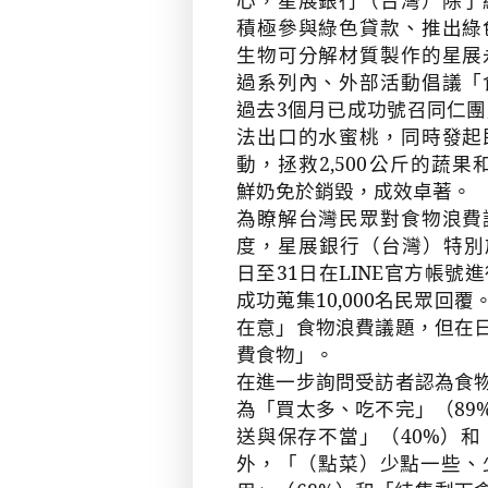
積極參與綠色貸款、推出綠
生物可分解材質製作的星展
過系列內、外部活動倡議「
過去
3
個月已成功號召同仁團
法出口的水蜜桃，同時發起
動，拯救
2,500
公斤的蔬果
鮮奶免於銷毀，成效卓著。
為瞭解台灣民眾對食物浪費
度，星展銀行（台灣）特別
日至
31
日在
LINE
官方帳號進
成功蒐集
10,000
名民眾回覆
在意」食物浪費議題，但在
費食物」。
在進一步詢問受訪者認為食
為「買太多、吃不完」（
89
送與保存不當」（
40%
）和
外，「（點菜）少點一些、