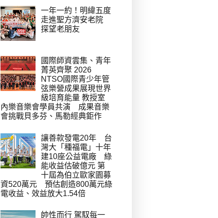
一年一約！明緯五度
走進聖方濟安老院
探望老朋友
國際師資雲集、青年
菁英齊聚 2026
NTSO國際青少年管
弦樂營成果展現世界
級培育能量 教授室
內樂音樂會學員共演 成果音樂
會挑戰貝多芬、馬勒經典鉅作
讓善款發電20年 台
灣大「種福電」十年
建10座公益電廠 綠
能收益估破億元 第
十屆為伯立歐家園募
資520萬元 預估創造800萬元綠
電收益、效益放大1.54倍
帥性而行 駕馭每一