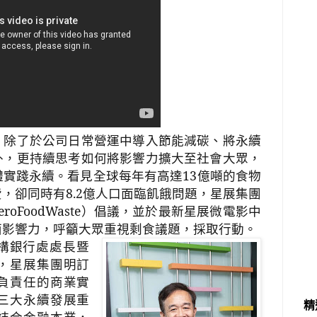
，除了於公司日常營運中導入節能減碳、將永續
外，更持續思考如何將影響力擴大至社會大眾，
體實踐永續。看見全球每年有高達
13
億噸的食物
費，卻同時有
8.2
億人口面臨飢餓問題，星展集團
eroFoodWaste
）倡議，並於最新星展微電影中
面影響力，呼籲大眾重視剩食議題，採取行動。
構銀行處處長暨
，星展集團明訂
負責任的商業實
三大永續發展重
精
結合金融本業，