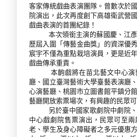
客家傳統戲曲表演團隊。曾數次於
院演出，此次再度創下高雄衛武營
戲曲表演的首團紀錄！
本次領銜主演的蘇國慶、江彥瑮
歷屆入圍「傳藝金曲獎」的資深優
宸宇不僅為重點栽培演員，更是近
戲曲傳承重責。
本齣戲將在苗北藝文中心演藝
廳、國立臺灣藝術大學臺藝表演廳
心演藝廳、桃園市立圖書館平鎮分
藝廳開放索票場次，有興趣的民眾可
另於臺中國家歌劇院中劇院、高
中心戲劇院售票演出，民眾可至兩
老、學生及身心障礙者之多元優惠