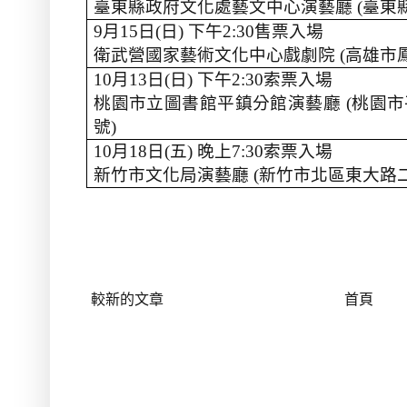
臺東縣政府文化處藝文中心演藝廳
(
臺東
9
月
15
日
(
日
)
下午
2:30
售票入場
衛武營國家藝術文化中心戲劇院
(
高雄市
10
月
13
日
(
日
)
下午
2:30
索票入場
桃園市立圖書館平鎮分館演藝廳
(
桃園市
號
)
10
月
18
日
(
五
)
晚上
7:30
索票入場
新竹市文化局演藝廳
(
新竹市北區東大路
較新的文章
首頁