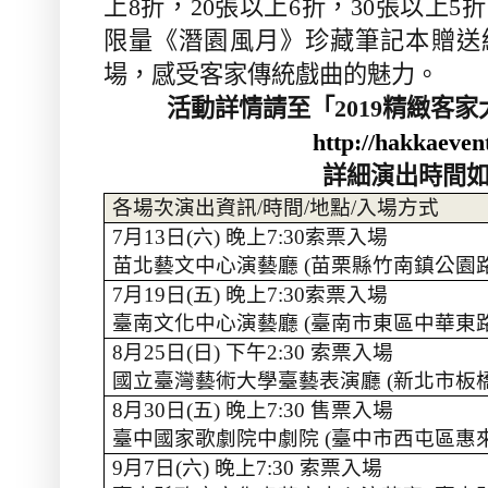
上
8
折，
20
張以上
6
折，
30
張以上
5
折
限量《潛園風月》珍藏筆記本贈送
場，感受客家傳統戲曲的魅力。
活動詳情請至
「
2019
精緻客家
http://hakkaeven
詳細演出時間
各場次演出資訊
/
時間
/
地點
/
入場方式
7
月
13
日
(
六
)
晚上
7:30
索票入場
苗北藝文中心演藝廳
(
苗栗縣竹南鎮公園
7
月
19
日
(
五
)
晚上
7:30
索票入場
臺南文化中心演藝廳
(
臺南市東區中華東
8
月
25
日
(
日
)
下午
2:30
索票入場
國立臺灣藝術大學臺藝表演廳
(
新北市板
8
月
30
日
(
五
)
晚上
7:30
售票入場
臺中國家歌劇院中劇院
(
臺中市西屯區惠
9
月
7
日
(
六
)
晚上
7:30
索票入場