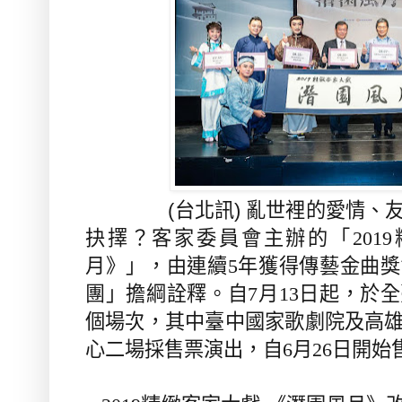
(台北訊) 亂世裡的愛情、友
抉擇？客家委員會主辦的「
2019
月》」，由連續
5
年獲得傳藝金曲獎
團
」
擔綱詮釋
。
自
7
月
13
日起，於全
個場次，其中臺中國家歌劇院及高
心二場採售票演出，自
6
月
26
日開始