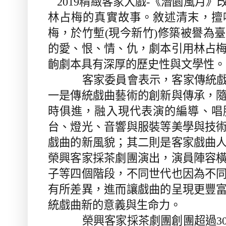
2019
精緻客家大戲
-
《潛園風月》
林占梅的真實故事。敘述
清末，擅
梅，於竹塹
(
現今新竹
)
修築被譽為臺
的愛、恨、情、仇，劇本引用林占
齣劇本具有深厚的歷史性與文學性。
客家委員會表示，客家傳統戲
一是傳統戲曲藝術的創新與傳承，
時俱進，融入現代表演的編導、唱
台、燈光、音響與服裝等美學與技
戲曲的新風貌；其二則是客家戲曲
榮興客家採茶劇團演出，演員陣容
子等四個階段，不同世代也因為不
有所差異，進而讓戲曲的呈現更豐
統戲曲新的意義與生命力。
榮興客家採茶劇團創團超過
3