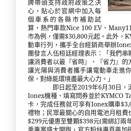
牌帶頭支持政府政策之決
心，貼心於官網中加入每
個車系的各縣市補助試
算，熱門車款Nice 100 EV、Man
市為例，僅需$30,800元起。此外，
動車行列，攜手全台經銷商舉辦Ion
團發言人伍桓廷經理表示：「我們串
讓消費者以最『省時』、『省力』的
讓光陽與消費者攜手讓電動車走進
保，對綠能環境盡最大心力。」
即日起至2019年6月30日，
Ionex機種、填寫問券並於KYMCO 
卡，完成任務就可享有Ionex購車$3
禮物；民眾最關心的自用電池月租費
$299元優惠至雙顆$398元(需綁訂
乘專案盛大開跑，官方粉絲專頁再加碼