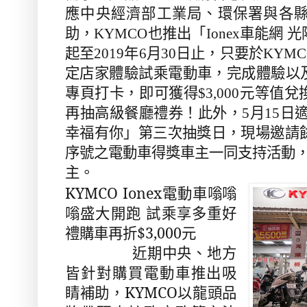
應中央經濟部工業局、環保署與各
助，KYMCO也推出「Ionex車能網
起至2019年6月30日止，只要於KY
定店家體驗試乘電動車，完成體驗以
專頁打卡，即可獲得$3,000元等值
再抽高級餐廳禮券！此外，5月15日適
幸福有你」第三次抽獎日，現場邀請餘
序號之電動車得獎車主一同支持活動，
主。
KYMCO Ionex電動車嗡嗡
嗡盛大開跑 試乘享多重好
禮購車再折$3,000元
近期中央、地方
皆針對購買電動車推出吸
睛補助，KYMCO以龍頭品