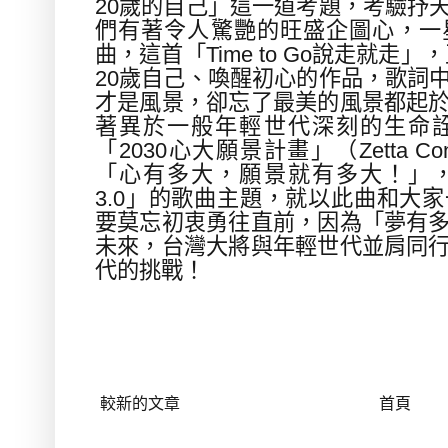
20
歲的
自己」這一道考題
，
考驗抒
們有著令人驚艷的旺盛企圖心
，
一
曲
，
這首
「
Time to Go
說走就走」，
20
歲自己、喚醒初心的
作品
，
歌詞
才是風景，卻忘了最美的風景都起
著異於一般年輕世代深刻的生命
「
2030
心大願景計畫」（
Zetta Co
「心有多大，願景就有多大！」
3.0
」的歌曲主題，
就以此曲和大家
要莫忘初衷勇往直前，因為「夢有
未來，台灣大將與年輕
世代
並肩同
代的挑戰！
較新的文章
首頁