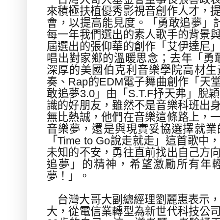
來積極扶植優秀影視音創作人才，
會，以提高能見度。「勇敢追夢」
每一年我們選出的素人歌手的背景
屆選出的張仰華的創作「艾伊達尼
唱出對家鄉的溫暖思念；去年「勇
深厚的美國伯克利音樂學院高材生
奏、
Rap
的
EDM
電子舞曲創作「天
敢追夢
3.0
」由「
S.T.F
抒天弗」脫穎
識的好朋友，雖然不是音樂科班出
無比熱誠，他們在音樂這條路上，
音樂夢，還是與現實妥協選擇就業
「
Time to Go
說走就走」這首歌中
未知的不安，勇往直前找出自己方
追夢」的精神，希望激勵所有年
夢！」。
台灣大哥大
副
總經理
劉麗惠
表示
大，從電信業轉型為新世代科技公