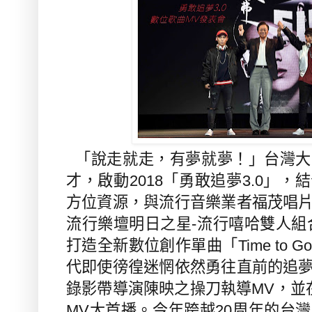
「說走就走，有夢就夢！」台灣大
才，啟動
2018
「勇敢追夢
3.0
」，結
方位資源，與流行音樂業者福茂唱
流行樂壇明日之星
-
流行嘻哈雙人組
打造全新數位創作單曲「
Time to G
代
即使
徬徨
迷惘依然
勇往直前的追
錄影帶導演陳映之操刀執導
MV
，並
MV
大首播。今年跨越
20
周年的台灣