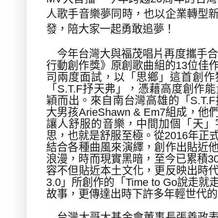
人歌手音樂夢同時，也以企業轉型
發，陪大家一起勇敢追夢！
今年台灣大與福茂唱片再度攜手合
行動創作獎》原創歌曲組的
13
位佳
司兩度面試
，以「思鄉」這首創作
「
S.T.F
抒天弗」，憑藉高度創作能
穎而出。來自南台灣高雄的「
S.T.F
大男孩
ArieShawn & Em7
組成，他
讓人舒服的音樂，中間加個「天」
思，也就是舒服至極。從
2016
年正
結合各種曲風來演繹，創作出貼近
浪漫，時而現實黑暗，至今已累積
3
容不但貼近本土文化，更反映出時
3.0
」所創作的「
Time to Go
說走就
故事，更傳達出時下許多年輕世代的
台灣大哥大基金會董事長張善政表