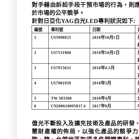
對手藉由訴訟手段干預市場的行為，則
於市場的公平競爭。
針對日亞化
YAG
白光
LED
專利狀況如下
:
編號
專利號
日期
1
US5998925
2018
年
10
月
1
日
2
US7531960
2018
年
10
月
1
日
3
US7915631
2018
年
4-5
月
4
US7901959
2018
年
5
月
5
TW 383508
2018
年
4
月
6
CN200610095837.4
2017
年
9
月
億光不斷投入及擴充技術及產品的研發
慧財產權的佈局，以強化產品的競爭力