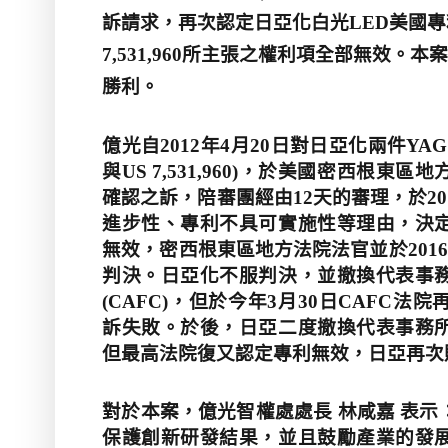
訴請求，再次認定日亞化白光
LED
美國專
7,531,960
所主張之權利項全部無效。本
勝利。
億光自
2012
年
4
月
20
日對日亞化兩件
YAG
與
US 7,531,960)
，於美國密西根東區地
確認之訴，陪審團經由
12
天的審理，於
20
進步性、專利不具可實施性等理由，決
無效，密西根東區地方法院法官並於
2016
判決。日亞化不服判決，並撤換代表事
(CAFC)
，但於今年
3
月
30
日
CAFC
法院
訴失敗。於後，日亞二度撤換代表事務
但最高法院復又認定專利無效，日亞再次
對於本案，億光智權處處長 林咸嘉 表
保護創新研發結果，並且鼓勵產業的發