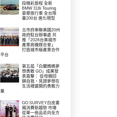
段精彩旅程 全新
BMW 318i Touring
豪華旅行車 全台限
量200台 進化現型
北市府串聯美國20州
政府駐台辦事處 共
推「2026台美城市
產業商機媒合會」
打造城市級產業合作
平台
第五屆「白蘭媽媽夢
想勇敢 GO」成果發
表直擊： 從母親回
歸自我，見證夢想在
生活裡盛開的勇敢力
量
GO SURVEY白皮書
揭消費新趨勢 市場
從單一商品走向全方