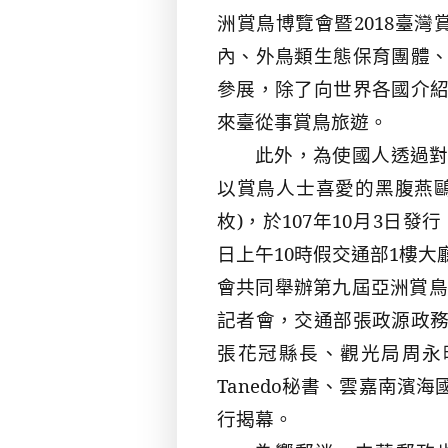
洲賞鳥博覽會暨
2018
臺灣
內、外鳥類生態保育團體
參展，除了向世界各國介
來臺從事賞鳥旅遊。
此外，為使國人透過
以賞鳥人士喜愛的黑腹燕
枚
)
，於
107
年
10
月
3
日發行
日上午
10
時假交通部
1
樓大
會共同舉辦第九屆亞洲賞鳥
記者會，交通部張政源政
張花冠縣長、觀光局周永
Tanedo
秘書、雲嘉南濱海
行揭幕。