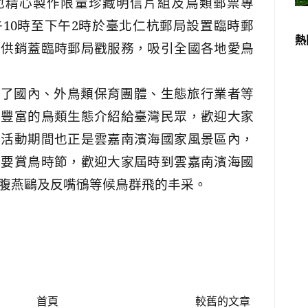
也精心製作限量珍藏明信片組及鳥類郵票專
午
10
時至下午
2
時於臺北仁杭郵局設置臨時郵
熱
提供銷蓋臨時郵局戳服務，吸引全國各地愛鳥
除了國內、外鳥類保育團體、生態旅行業者等
國豐富的鳥類生態介紹給臺灣民眾，歡迎大家
會活動期間也正是雲嘉南濱海國家風景區內，
主要賞鳥時節，歡迎大家屆時到雲嘉南濱海國
腹燕鷗及反嘴鴴等候鳥群飛的丰采。
首頁
較舊的文章