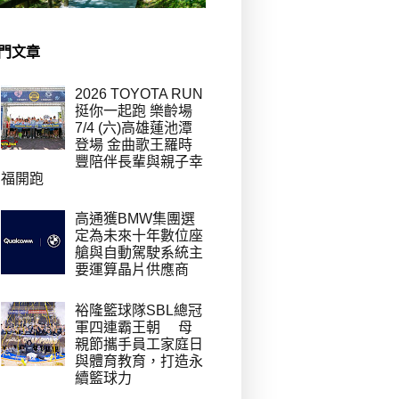
門文章
2026 TOYOTA RUN
挺你一起跑 樂齡場
7/4 (六)高雄蓮池潭
登場 金曲歌王羅時
豐陪伴長輩與親子幸
福開跑
高通獲BMW集團選
定為未來十年數位座
艙與自動駕駛系統主
要運算晶片供應商
裕隆籃球隊SBL總冠
軍四連霸王朝 母
親節攜手員工家庭日
與體育教育，打造永
續籃球力