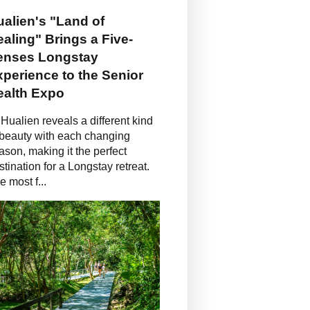
alien's "Land of
aling" Brings a Five-
enses Longstay
perience to the Senior
ealth Expo
Hualien reveals a different kind
 beauty with each changing
ason, making it the perfect
stination for a Longstay retreat.
e most f...