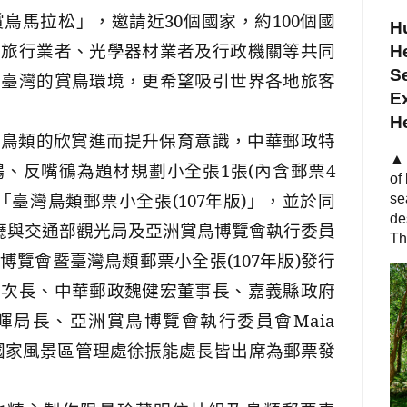
賞鳥馬拉松」，邀請近
30
個國家，約
100
個國
Hu
、旅行業者、光學器材業者及行政機關等共同
He
S
紹臺灣的賞鳥環境，更希望吸引世界各地旅客
Ex
H
對鳥類的欣賞進而提升保育意識，中華郵政特
▲ 
鷗、反嘴鴴為題材規劃小全張
1
張
(
內含郵票
4
of
「臺灣鳥類郵票小全張
(107
年版
)
」，並於同
se
de
廳與交通部觀光局及亞洲賞鳥博覽會執行委員
Th
博覽會暨臺灣鳥類郵票小全張
(107
年版
)
發行
務次長、中華郵政魏健宏董事長、嘉義縣政府
暉局長、亞洲賞鳥博覽會執行委員會
Maia
國家風景區管理處徐振能處長皆出席為郵票發