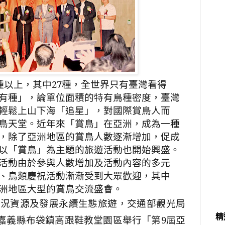
種以上，其中
27
種，全世界只有臺灣看得
有種」，論單位面積的特有鳥種密度，臺灣
輕鬆上山下海「追星」，對國際賞鳥人而
鳥天堂。近年來「賞鳥」在亞洲，成為一種
，除了亞洲地區的賞鳥人數逐漸增加，促成
以「賞鳥」為主題的旅遊活動也開始興盛。
活動由於參與人數增加及活動內容的多元
、鳥類慶祝活動漸漸受到大眾歡迎，其中
洲地區大型的賞鳥交流盛會。
鳥況資源及發展永續生態旅遊，交通部觀光局
精
嘉義縣布袋鎮高跟鞋教堂園區舉行「第
9
屆亞