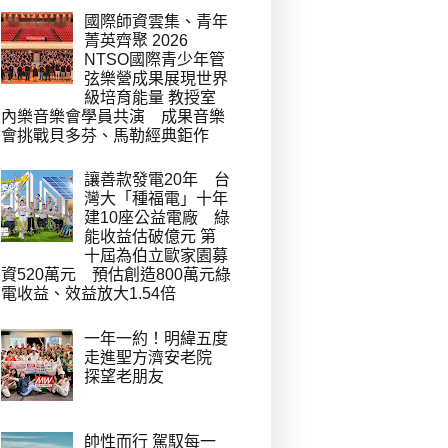
國際師資雲集、青年
菁英齊聚 2026
NTSO國際青少年管
弦樂營成果展現世界
級培育能量 教授室
內樂音樂會學員共演 成果音樂
會挑戰貝多芬、馬勒經典鉅作
讓善款發電20年 台
灣大「種福電」十年
建10座公益電廠 綠
能收益估破億元 第
十屆為伯立歐家園募
資520萬元 預估創造800萬元綠
電收益、效益放大1.54倍
一年一約！明緯五度
走進聖方濟安老院
探望老朋友
帥性而行 駕馭每一