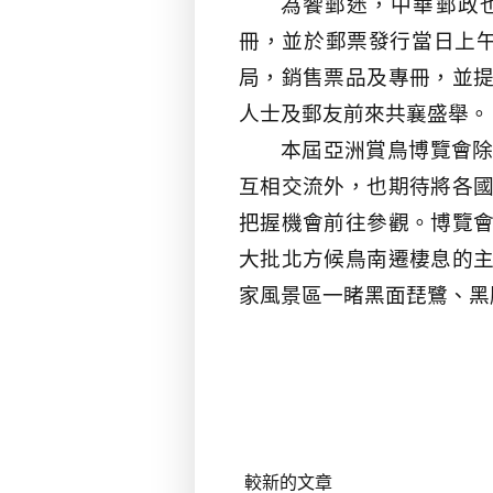
為饗郵迷，中華郵政
冊，並於郵票發行當日上
局，銷售票品及專冊，並
人士及郵友前來共襄盛舉。
本屆亞洲賞鳥博覽會
互相交流外，也期待將各
把握機會前往參觀。博覽
大批北方候鳥南遷棲息的
家風景區一睹黑面琵鷺、黑
較新的文章