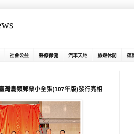
ews
社會公益
醫療保健
汽車天地
旅遊休閒
運
臺灣鳥類郵票小全張(107年版)發行亮相