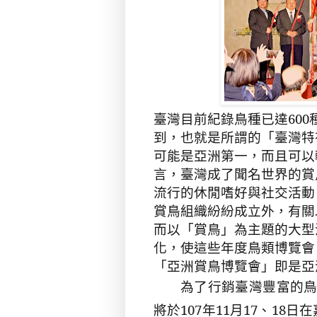
臺灣目前紀錄鳥種已達
600
到，也就是所謂的「臺灣特
可能是亞洲第一，而且可以
言，臺灣成了聞名世界的賞
流行的休閒嗜好與社交活動
賞鳥組織紛紛成立外，有關
而以「賞鳥」為主題的大型
化，使這些年度鳥類博覽會
「亞洲賞鳥博覽會」即是亞
為了行銷臺灣豐富的
將於
107
年
11
月
17
、
18
日在