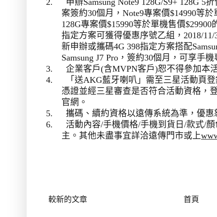
2.
申辦
Samsung Note9 128G/S9+ 128G 5
折
案簽約
30
個月，
Note9
專案價
$14990
等於
128G
專案價
$15990
等於單機售價
$29900
指定方案可獲得優惠序號乙組，
2018/11/
新申辦或攜碼
4G 398
指定方案搭配
Samsu
Samsung J7 Pro
，簽約
30
個月，可享手機
3.
企業客戶
(
含
MVPN
客戶
)
恕不得參加本
4.
「送
AKG
藍牙喇叭」需至三星活動頁登
憑證並經三星審查是否符合活動資格，
官網。
5.
攜碼、續約資格以遠傳系統為準，優惠
6.
活動內容
/
手機價格
/
手機到貨日
/
款式
/
顏
主。其他未盡事宜詳洽遠傳門市或上
www.
較新的文章
首頁