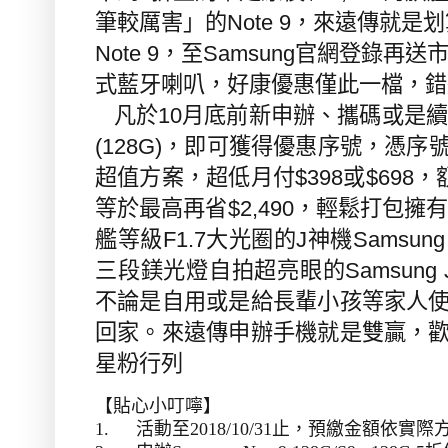
筆較厲害」的
Note 9
，來遠傳就是划
Note 9
，至
Samsung
官網登錄再送
式藍牙喇叭，好康優惠僅此一檔，錯
凡於
10
月底前新申辦、攜碼或是
(128G)
，即可獲得優惠序號，憑序
超值方案，超低月付
$398
或
$698
，
等於最高再省
$2,490
，輕鬆打包擁
艦等級
F1.7
大光圈的
J
神機
Samsung 
三段鎂光燈自拍超亮眼的
Samsung 
不論是自用或是給長輩小孩等家人
回家。來遠傳申辦手機就是雙贏，
星粉行列
【貼心小叮嚀】
1.
活動至
2018/10/31
止，預繳金額依實際