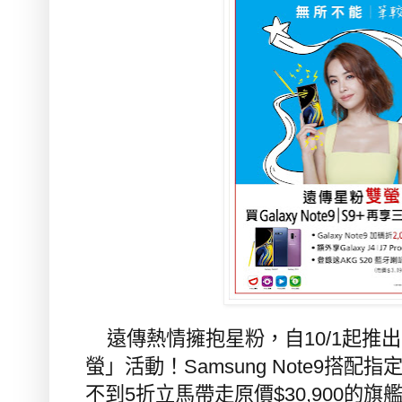
遠傳熱情擁抱星粉，自
10/1
起推出
螢」活動！
Samsung Note9
搭配指
不到
5
折立馬帶走原價
$30,900
的旗