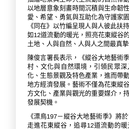
以地層意象刻畫時間沉積與生命韌
愛、希望、勇氣與互助化為守護家
《同在》以竹編呈現人與人彼此扶
如
12
道流動的暖光，照亮花東縱谷
土地、人與自然、人與人之間最真摯
陳俊言署長表示，《縱谷大地藝術
村、文化與自然環境，引領民眾深
化、生態景觀及特色產業，進而帶
地方經濟發展。藝術不僅為花東縱
方文化、產業與觀光的重要媒介，
發展契機。
《漂鳥
197
－縱谷大地藝術季》將於
走進花東縱谷，追尋
12
道流動的暖