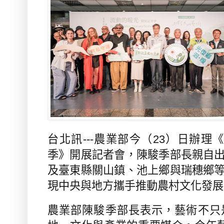
台北訊
---
農業部今（
23
）日辦理
季》開展記者會，陳駿季部長親自
及臺東縣關山鎮、池上鄉與瑞穗鄉
現中央與地方攜手推動農村文化發展
農業部陳駿季部長表示，藝術不只