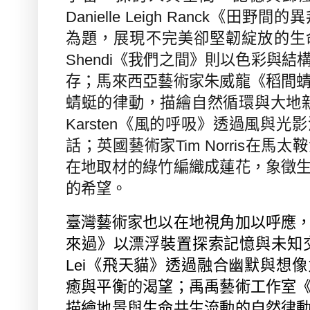
Danielle Leigh Ranck
《田野間的異
為題，展現不完美卻堅韌綻放的生
Shendi
《我們之間》則以色彩與結
存；馬來西亞藝術家朱威龍《稻間
蜻蜓的律動，描繪自然循環與大地
Karsten
《風的呼吸》透過風與光影
話；英國藝術家
Tim Norris
在馬太鞍
在地取材的綠竹編織成蓮花，象徵
的希望。
臺灣藝術家也以在地視角加以呼應
來過》以漂浮裝置探索記憶與未知
Lei
《飛天貓》透過融合幽默與想像
癒與平衡的渴望；禹禹藝術工作室
描繪地景與生命共生流動的自然律