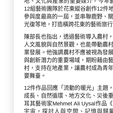
地、文化與產業的重要媒介。今年
12
組藝術團隊於花東縱谷創作
12
件
參與度最高的一屆，並串聯鹿野、
光復等地，打造橫跨花東的藝術旅行
陳部長也指出，透過藝術導入農村
人文風貌與自然景觀，也能帶動農
業發展。他強調農村不應被視為發
與創新潛力的重要場域，期盼藉由
村，支持在地產業，讓農村成為青
要舞臺。
12
件作品回應「流動的暖光」主題
成長、自然循環、地方文化、災後
耳其藝術家
Mehmet Ali Uysal
作品《
宇宙，探討人與空間、記憶與歸