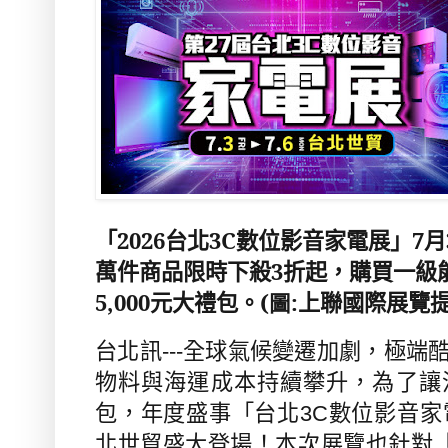
「
2026
台北
3C
數位影音家電展」
7
月
萬件商品限時下殺
3
折起，購買一級
5,000
元大禮包。
(圖:
上聯國際展覽
台北訊
---
全球氣候變遷加劇，極端
物料與海運成本持續攀升，為了讓
包，年度盛事「台北
3C
數位影音家
北世貿盛大登場！本次展覽也針對