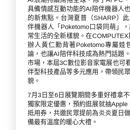
具備情感互動功能的
AI
陪伴機器人
的新焦點。台灣夏普（
SHARP
）此
伴機器人「
Poketomo
口袋同萌」，
常生活的全新樣貌。在
COMPUTEX
辦人黃仁勳背著
Poketomo
專屬娃
論，也讓
AI
陪伴科技成為熱門話題
市場，本屆
3C
數位影音家電展也可
伴型科技產品等多元應用，帶領民
貌。
7
月
3
日至
6
日展覽期間多重好禮拿不
獨家限定優惠，預約逛展就抽
Apple
抵用券，共邀民眾提前為炎炎夏日
備最有溫度的暖心大禮。