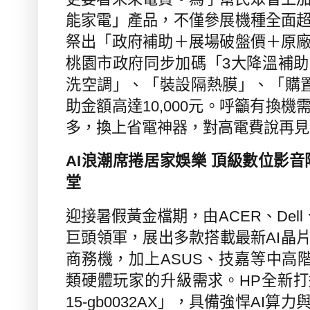
能家電」產品，不僅參展機種全面
祭出「政府補助＋展場破盤價＋原
桃園市政府同步加碼「
3
大降溫補助
洗空調」、「裝設隔熱膜」、「購
助金額高達
10,000
元。呼籲有換機
多，換上省電神器，對高電費說再見
AI
浪潮席捲居家娛樂 頂級數位影音
堂
迎接暑假黃金檔期，由
ACER
、
Dell
巨頭領軍，展出多款搭載最新
AI
晶
商務機，加上
ASUS
、技嘉等中高
類硬體玩家的升級需求。
HP
全新打
15-gb0032AX
」，具備強悍
AI
算力