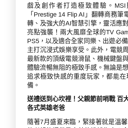
戲及創作者打造極致體驗。
MSI
「
Prestige 14 Flip AI
」翻轉商務筆
轉、及強大的
AI
智慧引擎，靈活應
亮點強襲！兩大風靡全球的
TV Ga
PS5
，以及適合全家同樂、出遊必備
主打沉浸式娛樂享受。此外，電競
最新款的頂級電競滑鼠、機械鍵盤
體驗流暢無阻的極致手感。無論是
追求極致快感的重度玩家，都能在
備。
送禮送到心坎裡！父親節前哨戰 百
各式英雄老爸
隨著
7
月盛夏來臨，緊接著就是溫馨