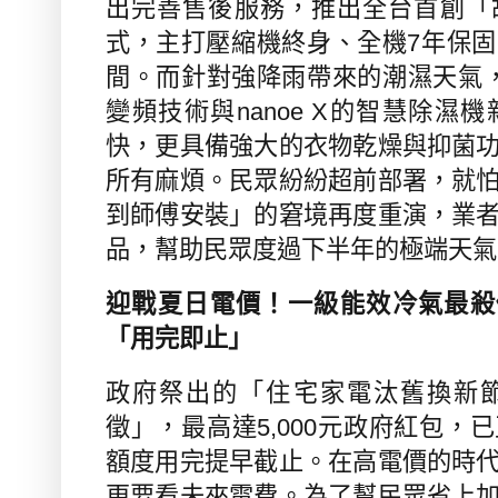
出完善售後服務，推出全台首創「
式，主打壓縮機終身、全機
7
年保固
間。而針對強降雨帶來的潮濕天氣
變頻技術與
nanoe X
的智慧除濕機
快，更具備強大的衣物乾燥與抑菌
所有麻煩。民眾紛紛超前部署，就
到師傅安裝」的窘境再度重演，業
品，幫助民眾度過下半年的極端天氣
迎戰夏日電價！一級能效冷氣最殺
「用完即止」
政府祭出的「住宅家電汰舊換新
徵」，最高達
5,000
元政府紅包，已
額度用完提早截止。在高電價的時
更要看未來電費。為了幫民眾省上