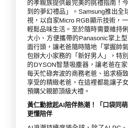
的孝親族提供最完美的挑禮指南！
到的夢幻禮品」。
Samsung
推出全
視，以自家
Micro RGB
顯示技術，
輕鬆品味生活。至於隨時需要維持
大小、方便攜帶的
Panasonic
掌上型
面行頭，讓老爸隨時隨地「掌握帥
包辦大小家務的「新好男人」，特
的
DYSON
智慧吸塵器，讓老爸在家
每天忙碌奔波的商務老爸、追求極
享受的精緻老爸，在這裡都能讓子
預購父親節頂級大禮。
黃仁勳掀起
AI
陪伴熱潮！「口袋同萌
更懂陪伴
AI
浪潮持續席捲全球，除了
AI PC
、