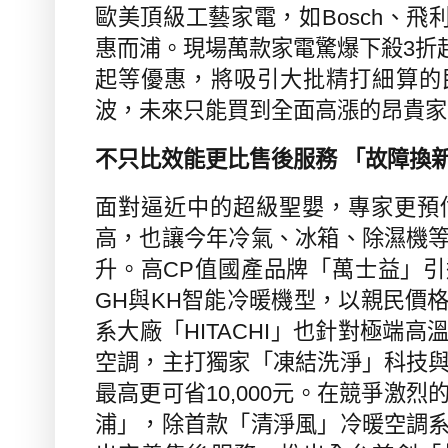
歐美頂級工藝家電，如
Bosch
、飛
惠而浦。現場萬款家電驚爆下殺
3
折
起等優惠，將吸引大批精打細算的
波，未來只能買到全面高漲的昂貴家
不只比效能更比售後服務 「故障換
面對逼近中的超級聖嬰，專家更預
高，也讓今年冷氣、冰箱、除濕機
升。高
CP
值國產品牌「萬士益」引
GH
與
KH
智能冷暖機型，以親民價
系大廠「
HITACHI
」也針對極端高
空調，主打獨家「凍結洗淨」科技
最高更可省
10,000
元。在競爭激烈
浦」，除首款「清淨風」冷暖空調