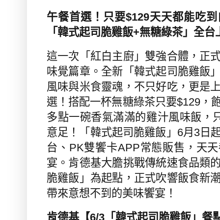
午餐首選！只要
$129
天天都能吃到
「韓式起司脆雞飯
+
無糖綠茶」全台
這一次「紅白主廚」雙強合體，正
味覺篇章。全新「韓式起司脆雞飯
風味與米食靈魂，不只好吃，更是
選！搭配一杯無糖綠茶只要
$129
，
多點一碗香氣滿滿的雞汁風味飯，
意足！「韓式起司脆雞飯」
6
月
3
日
台、
PK
雙饗卡
APP
常態販售，天天
宴。肯德基大膽挑戰傳統速食品類
脆雞飯」為起點，正式吹響飯食新
帶來意想不到的美味饗宴！
肯德基【
6/3
「韓式起司脆雞飯」餐