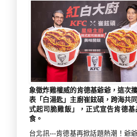
象徵炸雞權威的肯德基爺爺，這次
表「白湯匙」主廚崔鉉碩，跨海共
式起司脆雞飯」，正式宣告肯德基
食
。
台北訊
---
肯德基再掀話題熱潮！爺