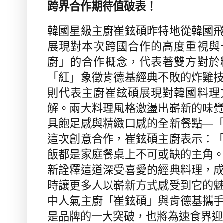
跨界合作期待值破表！
韓國星級主廚崔鉉碩昨特地從韓國
展現對本次跨國合作的高度重視與
廚」的合作概念，代表著雙方對於
「紅」象徵肯德基經典不敗的炸雞
則代表主廚崔鉉碩展現對韓國料理
解。兩大料理風格激盪出嶄新的味
具飽足感與精緻口感的全新餐點—
這次創意合作，崔鉉碩主廚表示：
飯都是家庭餐桌上不可或缺的主角
新詮釋這道深受喜愛的經典料理，
時讓更多人以嶄新方式感受到它的
中人氣主廚「崔鉉碩」與肯德基攜
是品牌的一大突破，也將為速食界迎