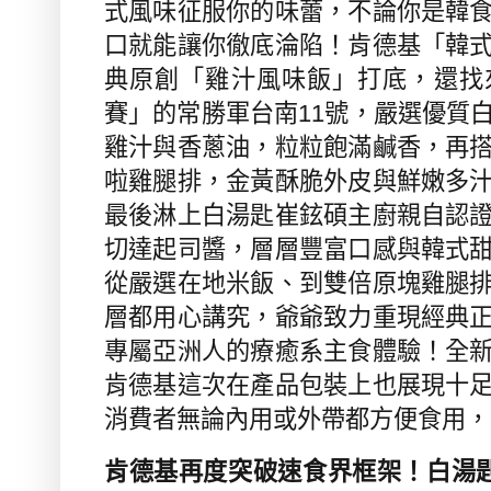
式風味征服你的味蕾，不論你是韓
口就能讓你徹底淪陷！肯德基「韓
典原創「雞汁風味飯」打底，還找
賽」的常勝軍台南
11
號，嚴選優質
雞汁與香蔥油，粒粒飽滿鹹香，再
啦雞腿排，金黃酥脆外皮與鮮嫩多
最後淋上白湯匙崔鉉碩主廚親自認
切達起司醬，層層豐富口感與韓式
從嚴選在地米飯、到雙倍原塊雞腿
層都用心講究，爺爺致力重現經典
專屬亞洲人的療癒系主食體驗！全
肯德基這次在產品包裝上也展現十
消費者無論內用或外帶都方便食用，
肯德基再度突破速食界框架！白湯