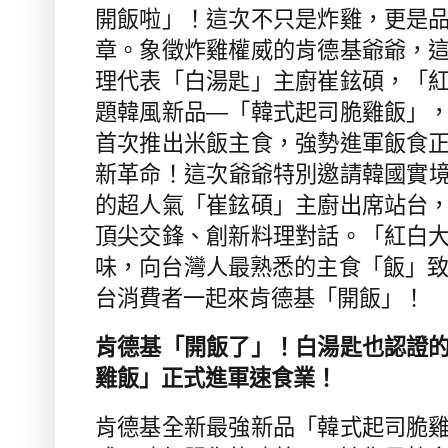
開飯啦」！這次不只是炸雞，更是
章。象徵炸雞權威的肯德基爺爺，
理代表「白湯匙」主廚崔鉉碩，「
題韓風新品—「韓式起司脆雞飯」
首次推出米飯主食，強勢進軍飯食
新革命！
這次爺爺特別邀請韓國實
的超人氣「崔鉉碩」主廚出席站台
頂尖交鋒、創新料理對話。「紅白
味，向台灣人最熟悉的主食「飯」
台消費者一起來肯德基「開飯」！
肯德基「開飯了」！白湯匙也認證
雞飯」正式進軍速食業！
肯德基全新最強新品「韓式起司脆