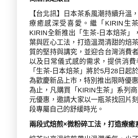
【台北訊】
日本茶系風潮持續升溫
療癒感深受喜愛。繼「
KIRIN
生
KIRIN
全新推出「生茶
-
日本焙茶」
葉與匠心工法，打造溫潤清甜的焙
質的堅持與講究，並迎合台灣消費
以及日常儀式感的需求，提供消費
「生茶
-
日本焙茶」將於
5
月
28
日起
為歡慶新品上市，特別推出限時優
為止，凡購買「
KIRIN
生茶」系列商
元優惠，邀請大家以一瓶茶找回片
段專屬自己的舒緩時光。
兩段式焙煎×微粉碎工法，打造療癒