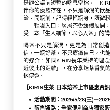
是辦公桌前短暫的喘息空檔，「
KIR
伴你的療癒存在，不只是解渴的飲
流。開瓶前，記得輕搖瓶身，讓微
——輕啜入口，層層茶香緩緩展開
受日本「生入細節，以心入茶」的講
喝茶不只是解渴，更是為日常創造
信，一瓶好茶，不只療癒自己，也
的媒介，如同
KIRIN
長年秉持的理念
近彼此的距離」，在分享焙茶香氣
悄傳遞。
【
KIRIN
生茶
-
日本焙茶上市優惠資訊
活動期間：
2025/5/28(
三
)
－
2025
販售通路：全家便利商店獨家販