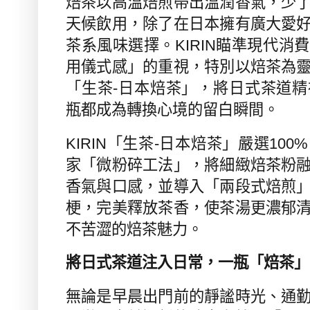
焙茶以高溫焙煎帶出溫潤香氣，少
天候飲用，除了在日本擁有廣大愛
茶系風味選擇。
KIRIN
瞄準現代消費
用儀式感」的重視，特別以焙茶為
「生茶
-
日本焙茶」，將日式茶道精
瓶都成為轉換心境的留白瞬間。
KIRIN
「生茶
-
日本焙茶」嚴選
100%
家「微粉碎工法」，將細緻焙茶粉
香氣與口感，並導入「
兩段式焙煎
梗，完美釋放茶香，使茶湯更濃郁
不苦澀的焙茶魅力。
將日式茶道注入日常，一瓶「焙茶」
無論是早晨出門前的靜謐時光、通