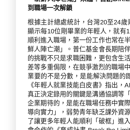
到職場一次解鎖
根據主計總處統計，台灣
20
至
24
歲
顯示每
10
位剛畢業的年輕人，就有
1
順利進入職場，第一份工作也常在
鮮人陣亡潮」。普仁基金會長期陪
的挑戰不只是求職困難，更包含生
差等多重侷限，在競爭激烈的職場
業要的不是分數，是能解決問題的
《年輕人就業技能白皮書》指出，
A
真正決定錄用的關鍵是溝通協調等
企業期待的，是能在職場任務中實
導向實力」，弱勢青年缺乏課外資
了讓更多年輕人能順利「破框」進