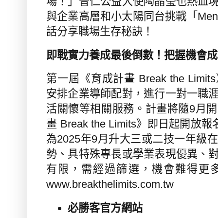
場！」普仁公益大使陶晶瑩也熱血
與企業高層和小太陽同台挑戰「
Men
話分享職場生存秘訣！
即戰實力養成最後倒數！把握機會成
第一屆《育成計畫
Break the Limits
安排企業導師配對，進行一對一職
活關懷等相關服務。計畫將隨
9
月開
畫
Break the Limits
》即日起開放報
為
2025
年
9
月升大三或二技一年級在
勢、具特殊專長或學業表現優異、
有限，需經過篩選，機會難得更
www.breakthelimits.com.tw
必勝客官方網站