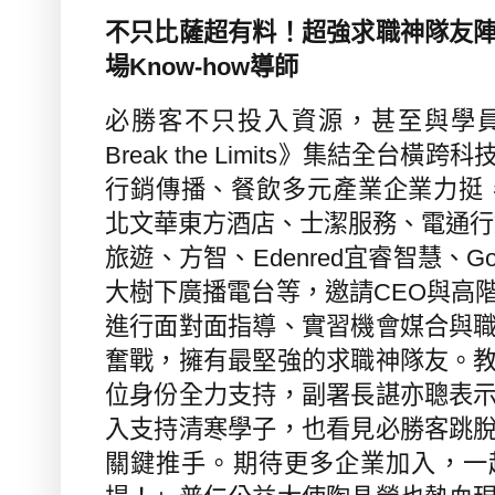
不只比薩超有料！超強求職神隊友
場
Know-how
導師
必勝客不只投入資源，甚至與學
Break the Limits
》集結全台橫跨科
行銷傳播、餐飲多元產業企業力挺
北文華東方酒店、士潔服務、電通行
旅遊、方智、
Edenred
宜睿智慧、
Go
大樹下廣播電台等，邀請
CEO
與高
進行面對面指導、實習機會媒合與
奮戰，擁有最堅強的求職神隊友。
位身份全力支持，副署長諶亦聰表
入支持清寒學子，也看見必勝客跳
關鍵推手。期待更多企業加入，一