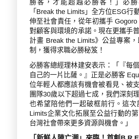
勝客，才能超越必勝客！」必勝
「
Break the Limits
」全方位
ESG
行
伸至社會責任，
從年初攜手
Gogor
對顧客與環境的承諾。
現在更攜手
計畫
Break the Limits
》公益專案，
制，獲得求職必勝秘笈！
必勝客總經理林建安表示：「『每
自己的一片比薩。』正是必勝客
Equa
位年輕人都應該有機會被看見、被
團隊
30
歲以下超過七成，我們深刻
也希望陪他們一起破框前行。這次
Limits
企業文化拓展至公益行動的第
台灣社會帶來更多資源與機會。」
「新鮮人陣亡潮」來臨！首創
B.R.E