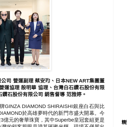
公司 營運副理 蔡安玓、日本
NEW ART
集團董
 營運協理 殷明華 協理、台灣白石鑽石股份有限
石鑽石股份有限公司 銷售督導 范雅婷。
牌
GINZA DIAMOND SHIRAISHI
銀座白石與比
DIAMOND
於高雄夢時代的新門市盛大開幕。今
逾
3
億元的奢華珠寶，其中
Superbe
皇冠套組更是
精
台灣的顧客親眼見證其璀璨光輝。現場不僅展出