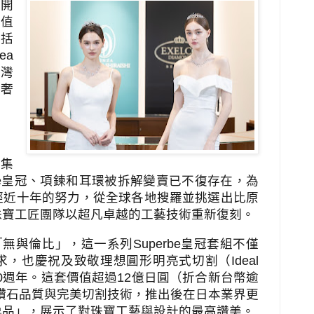
市開
價值
括
hea
台灣
的奢
竊集
e
皇冠、項鍊和耳環被拆解變賣已不復存在，為
經近十年的努力，從全球各地搜羅並挑選出比原
珠寶工匠團隊以超凡卓越的工藝技術重新復刻。
「無與倫比」，這一系列
Superbe
皇冠套組不僅
求，也慶祝及致敬理想圓形明亮式切割（
Ideal
0
週年。這套價值超過
12
億日圓（折合新台幣逾
鑽石品質與完美切割技術，推出後在日本業界更
逸品」，展示了對珠寶工藝與設計的最高讚美。