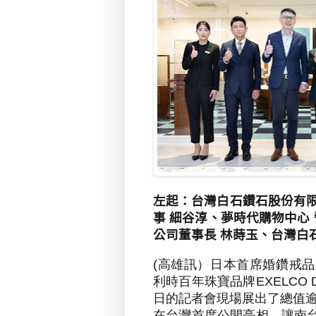
左起：台灣白石鑽石股份有限
事 細谷淳、夢時代購物中心
公司董事長 林蒔玉、台灣白
(
高雄訊）日本首席婚鑽戒品
利時百年珠寶品牌
EXELCO 
日的記者會現場展出了總值
在台灣首度公開亮相，讓南