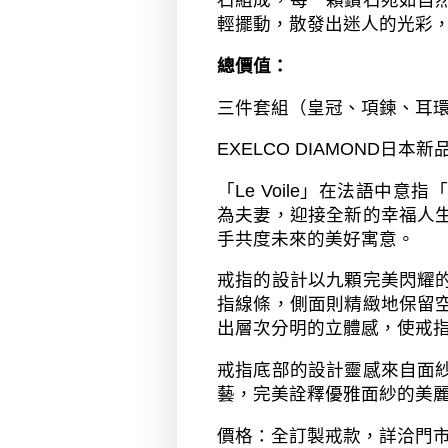
石組成，每一顆鑽石宛如自
輕擺動，散發出迷人的光彩
總價值：
三件套組（皇冠、項鍊、耳
EXELCO DIAMOND
日本新
「
Le Voile
」在法語中意指「
為夫妻，迎接全新的幸福人
手共度未來的美好寓意。
戒指的設計以九顆完美閃耀
指線條，側面則精緻地保留
出層次分明的立體感，使戒
戒指底部的設計靈感來自面
藝，完美詮釋優雅面紗的美
價格：全訂製戒款，詳洽門