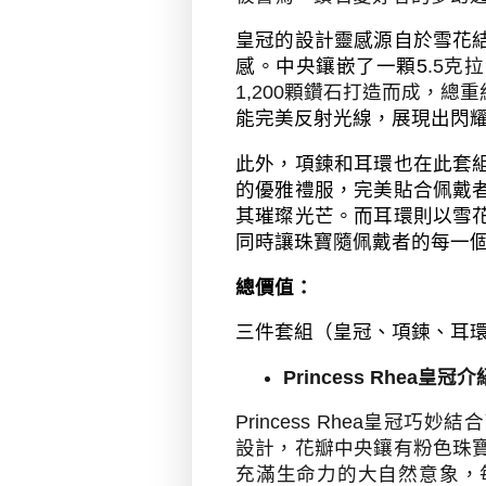
皇冠的設計靈感源自於雪花
感。中央鑲嵌了一顆
5
.5
克拉
1,200
顆鑽石打造而成，總重
能完美反射光線，展現出閃
此外，項鍊和耳環也在此套
的優雅禮服，完美貼合佩戴
其璀璨光芒。而耳環則以雪
同時讓珠寶隨佩戴者的每一
總價值：
三件套組（皇冠、項鍊、耳
Princess Rhea
皇冠介
Princess Rhea
皇冠巧妙結合
設計，花瓣中央鑲有粉色珠
充滿生命力的大自然意象，