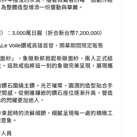
然界中搖曳的水滴，隨著佩戴者的每一個動作輕
，為整體造型增添一份靈動與華麗。
環）：
3,000
萬日圓（折合新台幣
7,200,000
）
品
Le Voile
鑽戒
高雄首發，開幕期間限定販售
面紗」，象徵新郎掀起新娘面紗，兩人正式結
生。這款戒指將這一刻的象徵完美呈現，展現攜
的鑽石圍繞主鑽，光芒璀璨，圓潤的造型貼合手
空間感。從側邊鑲嵌的鑽石座位逐漸升高，營造
指的閃耀更加迷人。
紗束起時的流蘇細節，細膩呈現每一處的精緻工
麗意象。
市人員