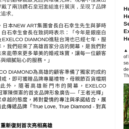
穿戴了兩頂鑽石皇冠套組進行展演，呈現了品牌
Hu
致追求。
He
S
，日本
NEW ART
集團會長白石幸生先生與夢時
Ex
。白石幸生會長在致詞時表示：「今年是銀座白
H
及
EXELCO DIAMOND
進駐台灣也已經七年，服
年，我們迎來了高雄首家分店的開幕，是我們對
▲ 
未來能帶來更多華美的婚戒珠寶，讓每一位顧客
of
藝與細膩貼心的服務。」
se
de
CO DIAMOND
為高雄的顧客準備了獨家的成約
Th
鑽戒，即可獲贈品牌專屬禮物，母親節百貨檔期
。此外，隨著高雄新門市的開幕，
EXELCO
冠軍陳傑憲的首支品牌形象廣告
—
「王者光輝」
求卓越的
態度，將
對
愛情的專注與承諾結合，展
藉此傳遞品牌「
True Love, True Diamond
-
對真
 重新復刻首次亮相高雄