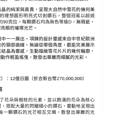
結晶的純潔與高貴，呈現大自然中雪花的幾何美
的理想圓形明亮式切割鑽石，整個冠冕以超過
約
90
克拉。每顆鑽石均為無色等級
D
，
無瑕疵，
耀亮眼的璀璨光芒。
組中一一展出。項鍊的設計靈感來自中世紀歐洲
者的頸部曲線，無論從哪個角度，都能完美展示
花結晶為靈感，生動描繪雪花片片的幾何輪廓，
個動作輕盈搖曳，散發出華麗而細膩的光彩。
環）：
12
億日圓（折合新台幣
270
,000,000
）
紹
了花朵與樹枝的元素，並以飽滿的花朵為核心
寶，搭配大量的閃耀細小的鑽石，靈動地呈現出
每一顆鑽石的光芒相互交織，散發出華麗的光