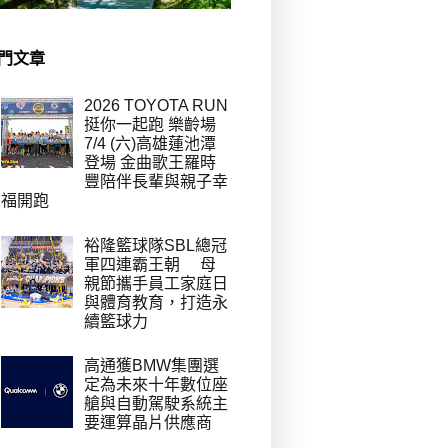
門文章
2026 TOYOTA RUN
挺你一起跑 樂齡場
7/4 (六)高雄蓮池潭
登場 金曲歌王羅時
豐陪伴長輩與親子幸
福開跑
裕隆籃球隊SBL總冠
軍四連霸王朝 母
親節攜手員工家庭日
與體育教育，打造永
續籃球力
高通獲BMW集團選
定為未來十年數位座
艙與自動駕駛系統主
要運算晶片供應商