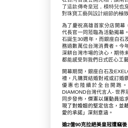
了這款傳奇皇冠，模特兒也
對珠寶工藝與設計細節的極
為了慶祝高雄首家分店開幕
代長官一同蒞臨為活動揭幕
石誕生
30
週年，而銀座白石
務過數萬位台灣消費者。今
深耕台灣市場的決心，期待
都能感受到我們日式匠心工
開幕期間，銀座白石及
EXEL
禮，凡購買結婚對戒或訂婚
優惠也陸續於全台開跑
DIAMOND
台灣代言人
-
世界
同步發佈，
傑憲以運動員
追
現了對婚姻的堅定信念，並
愛
的
承諾」深刻意涵。
逾
2
億
90
克拉絕美皇冠遭竊後