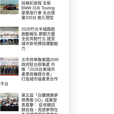
段精彩旅程 全新
BMW 318i Touring
豪華旅行車 全台限
量200台 進化現型
2026竹北半城路跑
啟動報名 鄭朝方邀
全民奔馳竹北 感受
城市新地標與運動魅
力
北市府串聯美國20州
政府駐台辦事處 共
推「2026台美城市
產業商機媒合會」
打造城市級產業合作
平台
第五屆「白蘭媽媽夢
想勇敢 GO」成果發
表直擊： 從母親回
歸自我，見證夢想在