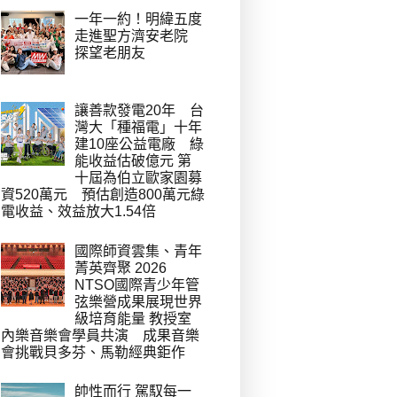
一年一約！明緯五度
走進聖方濟安老院
探望老朋友
讓善款發電20年 台
灣大「種福電」十年
建10座公益電廠 綠
能收益估破億元 第
十屆為伯立歐家園募
資520萬元 預估創造800萬元綠
電收益、效益放大1.54倍
國際師資雲集、青年
菁英齊聚 2026
NTSO國際青少年管
弦樂營成果展現世界
級培育能量 教授室
內樂音樂會學員共演 成果音樂
會挑戰貝多芬、馬勒經典鉅作
帥性而行 駕馭每一