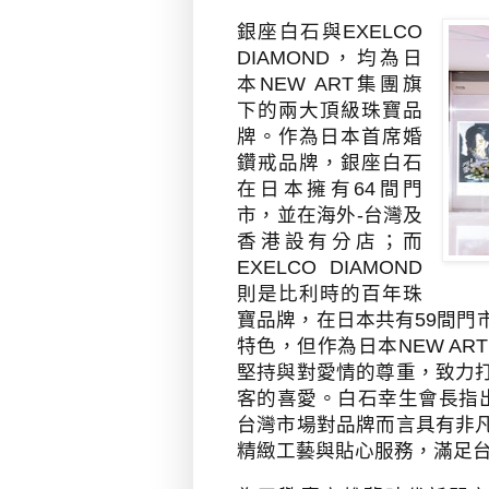
銀座白石與
EXELCO
DIAMOND
，均為日
本
NEW ART
集團旗
下的兩大頂級珠寶品
牌。作為日本首席婚
鑽戒品牌，銀座白石
在日本擁有
64
間門
市，並在海外
-
台灣及
香港設有分店；而
EXELCO DIAMOND
則是比利時的百年珠
寶品牌，在日本共有
59
間門
特色，但作為日本
NEW ART
堅持與對愛情的尊重，致力
客的喜愛。白石幸生會長指
台灣市場對品牌而言具有非
精緻工藝與貼心服務，滿足