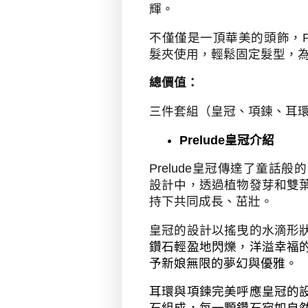
輝。
不僅僅是一頂華美的頭飾，
髮夾使用，輕鬆固定髮型，
總價值：
三件套組（皇冠、項鍊、耳
Prelude
皇冠介紹
Prelude
皇冠傳達了童話般的
設計中，透過植物發芽和雙
持下共同成長、茁壯。
皇冠的設計以搖曳的水滴形
鑽石輕盈地閃爍，洋溢幸福
予新娘無限的夢幻與優雅。
耳環與項鍊完美呼應皇冠的