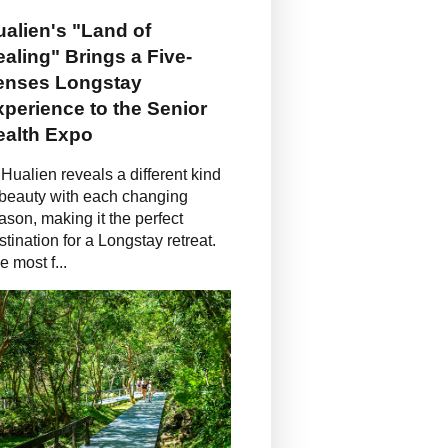
alien's "Land of
aling" Brings a Five-
enses Longstay
perience to the Senior
ealth Expo
Hualien reveals a different kind
 beauty with each changing
ason, making it the perfect
stination for a Longstay retreat.
e most f...