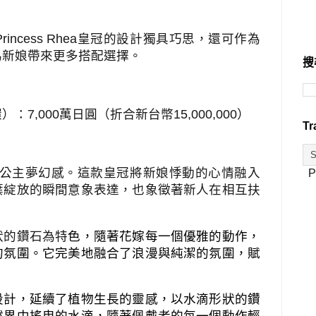
Princess Rhea
皇冠的設計獨具巧思，還可作為
為新娘帶來更多搭配選擇。
搜
環）：
7,000
萬日圓（折合新台幣
15,000,000
）
Tr
公主夢幻感。這款皇冠將新娘悸動的心情融入
P
葉綻放的瞬間意象表達，也象徵著新人在相互扶
狀的鑽石為特
色，隨著花嫁每一個優雅的動作，
的氛圍。它完美地融合了浪漫與純潔的氛圍，賦
設計，延續了植物生長的靈感，以水滴形狀的鑽