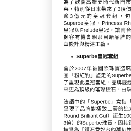
為了歡慶高雄夢時代新門
幕，特別從日本帶來了
3
頂
逾
3
億元的皇冠套組，包
Superbe
皇冠、
Princess R
皇冠與
Prelude
皇冠，讓南
顧客有機會親眼目睹品牌
華設計與精湛工藝。
Sup
erbe
皇冠套組
曾於
2007
年被國際珠寶盜
團「粉紅豹」盜走的
Superb
了重現此皇冠套組，品牌歷
來更為頂級的璀璨鑽石，由
法語中的「
Superbe
」意指
呈現了品牌對極致工藝的追
Round Brilliant Cut
）誕生
10
3
億）的
Superbe
珠寶，因其
被譽為「鑽石愛好者的夢幻