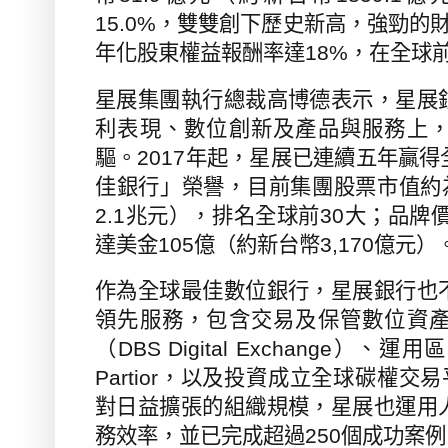
15.0%
，雙雙創下歷史新高，強勁的
年化股東權益報酬率達
18%
，在全球
星展集團執行總裁高博德表示，
星展
利表現、數位創新及產品與服務上
驅。
2017
年起，星展已連續五年贏得
佳銀行」榮譽，目前集團股票
市值約
2.1
兆元），排名全球前
30
大；品牌
達美金
105
億（約新台幣
3,170
億元）
作為全球最佳數位銀行，星展銀行也
領先服務，包含交易及保管數位資
（
DBS Digital Exchange
）、運用區
Partior
，以及投資成立全球碳權交易
對日益擴張的組織規模，星展也
運用
務效率，並已完成超過
250
個成功案例