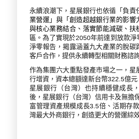
永續浪潮下，星展銀行也依循「負責
業營運」與「創造超越銀行業的影響
與核心業務結合、落實節能減碳、扶
區。
為了實現於
2050
年前達到放款淨
淨零報告，揭露涵蓋九大產業的脫碳
客戶合作，提供永續轉型相關財務諮
作為集團六大重點發產市場之一，星
行增資，資本總額達新台幣
322.5
億元
星展銀行（台灣）也持續穩健成長
後，星展銀行（台灣）信用卡及無擔
富管理資產規模成長
3.5
倍、活期存
灣最大外商銀行，創造更大的營運綜