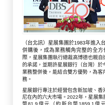
（台北訊）
星展集團於
1983
年進入
併購後，
成為業務觸角完整的全方
際，
星展集團執行總裁高博德也親自
的承諾，並期許
星展銀行（台灣）
於
業務整併後，能結合雙方優勢，為客
務。
星展銀行專注於經營包含新加坡、香
尼在內的六大市場。
2022
年，星展集
幣
81.9
億元（約新台幣
1859.1
億