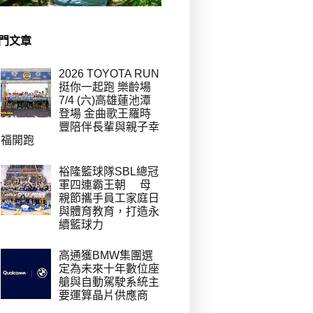
門文章
2026 TOYOTA RUN
挺你一起跑 樂齡場
7/4 (六)高雄蓮池潭
登場 金曲歌王羅時
豐陪伴長輩與親子幸
福開跑
裕隆籃球隊SBL總冠
軍四連霸王朝 母
親節攜手員工家庭日
與體育教育，打造永
續籃球力
高通獲BMW集團選
定為未來十年數位座
艙與自動駕駛系統主
要運算晶片供應商