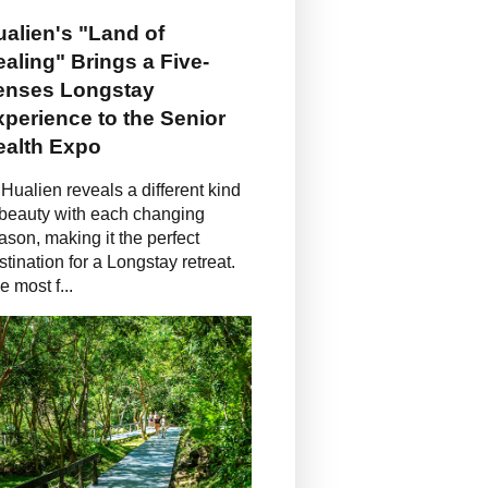
alien's "Land of
aling" Brings a Five-
enses Longstay
perience to the Senior
ealth Expo
Hualien reveals a different kind
 beauty with each changing
ason, making it the perfect
stination for a Longstay retreat.
e most f...