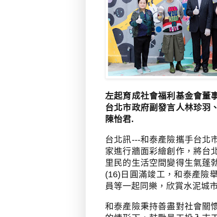
左起育成社會福利基金會董
台北市政府副發言人林珍羽
陳怡君.
台北訊---和泰產險攜手台
家進行牆面彩繪創作，將台
里民的生活空間變得生氣蓬
(16)
日圓滿竣工，和泰產險
員等一起同樂，欣賞水泥城
和泰產險秉持善盡對社會關