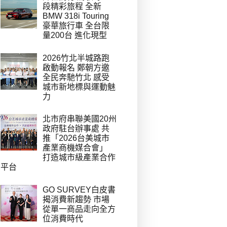
段精彩旅程 全新
BMW 318i Touring
豪華旅行車 全台限
量200台 進化現型
2026竹北半城路跑
啟動報名 鄭朝方邀
全民奔馳竹北 感受
城市新地標與運動魅
力
北市府串聯美國20州
政府駐台辦事處 共
推「2026台美城市
產業商機媒合會」
打造城市級產業合作
平台
GO SURVEY白皮書
揭消費新趨勢 市場
從單一商品走向全方
位消費時代