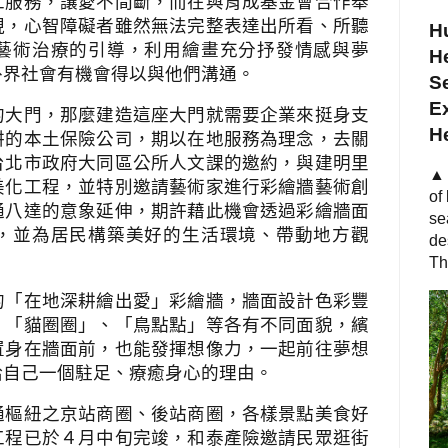
工服務，讓愛不間斷，而在與育成基金會合作舉
現，心智障礙者雖然無法完整表達出所看、所聽
Hu
藝術治療的引導，利用繪畫充分抒發情感與夢
He
外界社會有機會得以與他們溝通。
S
Ex
的大門，那麼建造這座大門就需要企業來挺身支
H
耕的本土保險公司，期以在地服務為理念，去關
台北市政府大同區公所人文課的邀約，與建明里
▲ 
美化工程，並特別邀請藝術家進行彩繪牆藝術創
of
通八達的意象延伸，期許藉此機會透過彩繪牆面
se
，並為居民構築美好的生活環境、帶動地方觀
de
Th
的「在地深耕繪出愛」彩繪牆，牆面設計色彩豐
、「貓圈圈」、「鳥點點」等各有不同面貌，繽
置身在牆面前，也能發揮想像力，一起前往夢想
給自己一個駐足、療癒身心的理由。
通樞紐之京站商圈、後站商圈，各樣景點美食好
工程已於４月中旬完竣，和泰產險邀請民眾逛街