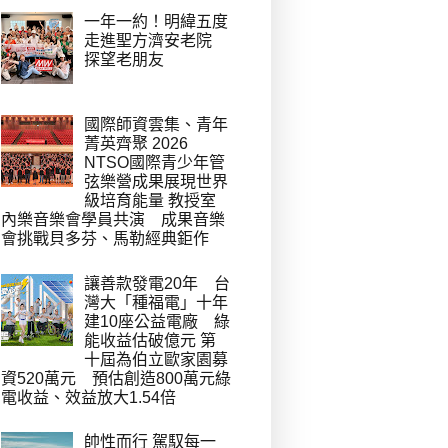
一年一約！明緯五度
走進聖方濟安老院
探望老朋友
國際師資雲集、青年
菁英齊聚 2026
NTSO國際青少年管
弦樂營成果展現世界
級培育能量 教授室
內樂音樂會學員共演 成果音樂
會挑戰貝多芬、馬勒經典鉅作
讓善款發電20年 台
灣大「種福電」十年
建10座公益電廠 綠
能收益估破億元 第
十屆為伯立歐家園募
資520萬元 預估創造800萬元綠
電收益、效益放大1.54倍
帥性而行 駕馭每一