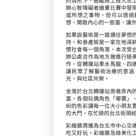
的情形下，鼓勵員工投入志
辦心智障礙者繪畫比賽中發
或所想之事物，但可以透過
想，開啟內心的一扇窗，讓
如果說藝術是一道通往夢想
持，和泰產險是一家在地深
懷社會每一個角落，本次受
辦公處合作為地方做進行綠
作，從轉運站車水馬龍、四
讓民眾了解藝術治療的意涵
光，與社區共榮。
坐落於台北轉運站旁巷弄內
富，各個玩偶角色「嘟寶」
紛的色彩讓每一位大小朋友
的大門，在忙碌的台北街頭
彩繪牆周邊為台北市中心交
吃又好玩，彩繪牆及綠美化