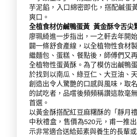
芋泥餡，入口綿密即化，搭配鹹蛋
爽口。
全植食材仿鹹鴨蛋黃
黃金酥令舌尖
廖珮綺進一步指出，一之軒去年開
闢一條舒食產線，以全植物性食材
繼麵包、蛋糕、餐點後，師傅們又
全植物性蛋黃酥。為了模仿出鹹鴨
於找到以南瓜、綠豆仁、大豆油、
創造出令人驚艷的口感與風味，取
的試吃者，品嚐後頻頻稱讚這款毫
首選。
以黃金酥搭配紅豆麻糬酥的「靜月
中秋禮盒，售價為
元，甫一推出
520
示非常適合送給茹素與養生的長輩或