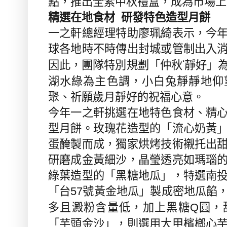
點，推出全素中秋禮盒，成為市場上
精選在地食材
研發特色造型月餅
一之軒總經理特助廖珮綺表示，今
球各地時不時傳出封城或管制出入
「仲秋
˙
靜好」
因此，團隊特別規劃
湖水綠為主色調，小白兔靜靜地仰
聚、祈願歲月靜好的祝福心意。
今年一之軒挑選在地特色食材、精
型月餅。玫瑰花造型的「流心奶黃
蛋醃製而成，獨家烘烤技術襯托出
研磨成金黃細沙，晶瑩透亮如瑪瑙
綠葉造型的「黑糖地瓜」，特選南
「台
號黃金地瓜」製成密地瓜餡
57
多且澱粉含量低，加上黑糖
圓，
Q
「芋頭金沙」，則選用大甲檳榔心