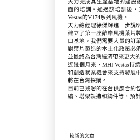
天力完成其生產基地的建設
面的培訓。通過該培訓後，
的
系列風機。
Vestas
V174
天力總經理徐傑輝進一步說
建立了第一座離岸風機葉片
口基地。我們需要大量的訂
對葉片製造的本土化政策必
並最終為台灣經濟帶來更大
近幾個月來，
持
MHI Vestas
和創造就業機會來支持發展
將在台灣採購。
目前已簽署的在台供應合約
纜、塔架製造和鑄件等，預
較新的文章