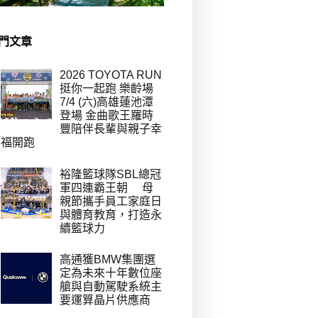
門文章
2026 TOYOTA RUN
挺你一起跑 樂齡場
7/4 (六)高雄蓮池潭
登場 金曲歌王羅時
豐陪伴長輩與親子幸
福開跑
裕隆籃球隊SBL總冠
軍四連霸王朝 母
親節攜手員工家庭日
與體育教育，打造永
續籃球力
高通獲BMW集團選
定為未來十年數位座
艙與自動駕駛系統主
要運算晶片供應商