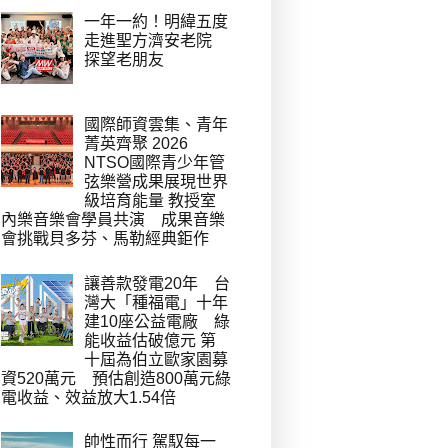
一年一約！明緯五度
走進聖方濟安老院
探望老朋友
國際師資雲集、青年
菁英齊聚 2026
NTSO國際青少年管
弦樂營成果展現世界
級培育能量 教授室
內樂音樂會學員共演 成果音樂
會挑戰貝多芬、馬勒經典鉅作
讓善款發電20年 台
灣大「種福電」十年
建10座公益電廠 綠
能收益估破億元 第
十屆為伯立歐家園募
資520萬元 預估創造800萬元綠
電收益、效益放大1.54倍
帥性而行 駕馭每一