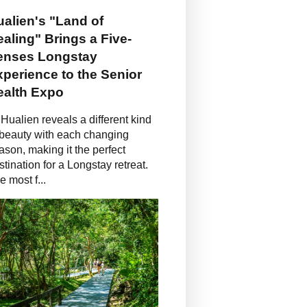
alien's "Land of
aling" Brings a Five-
enses Longstay
perience to the Senior
ealth Expo
Hualien reveals a different kind
 beauty with each changing
ason, making it the perfect
stination for a Longstay retreat.
e most f...