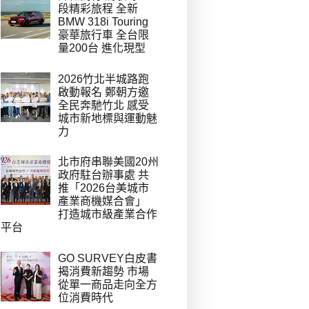
段精彩旅程 全新
BMW 318i Touring
豪華旅行車 全台限
量200台 進化現型
2026竹北半城路跑
啟動報名 鄭朝方邀
全民奔馳竹北 感受
城市新地標與運動魅
力
北市府串聯美國20州
政府駐台辦事處 共
推「2026台美城市
產業商機媒合會」
打造城市級產業合作
平台
GO SURVEY白皮書
揭消費新趨勢 市場
從單一商品走向全方
位消費時代