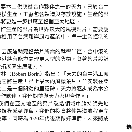
重要本土供應鏈合作夥伴之一的天力，已於台中
規模生產，工廠包含製造與存放設施。生產的葉
也將更進一步供應至整個亞太地區。
合作生產的葉片為世界最大的風機葉片，需要龐
力租用了台灣離岸風電產業中，單一企業控制的
，因應運輸完整葉片所需的轉彎半徑，台中港的
中港將有能力處理更大型的貨物，隨著葉片設計
步拓展其生產能力。
波林（
）指出：「天力的台中港工廠
Robert Borin
為它將生產世界上最大的風機葉片，並安裝在亞
動工是一個關鍵的里程碑，天力將逐步成為本公
合作夥伴，我們期待與天力密切合作。」
我們在亞太地區的葉片製造領域中維持領先地
場規模感到興奮。我們的投資將使製造流程更完
效率，同時為
年代後期做好準備，未來將成
2020
精