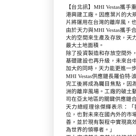
【台北訊】
攜手
MHI Vestas
港興建工廠。因應葉片的大
片將運用在台灣的離岸風，
由於天力與
攜手
MHI Vestas
大的空間來生產及存放，天
最大土地面積。
除了投資製造和存放空間外
基礎建設也再升級，未來台
加大的同時，天力能更進一
供應鏈長羅伯特
‧
MHI Vestas
完工後將成為矚目焦點，因
洲的離岸風場。工廠的破土
司在亞太地區的關鍵供應鏈
天力總經理徐傑輝表示：「
位，也對未來在國內外的市
善，並於現有製程中實現高
為世界的領導者。」