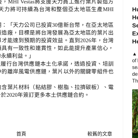
後，
將支援天力員工進行葉片製造方
MHI Vestas
天力將可持續為台灣和整個亞太地區生產
MHI
Hu
He
明：「天力公司已投資
億新台幣，在亞太地區
30
S
製造廠，目標是將台灣發展為亞太地區的葉片出
Ex
單才能達到預期的投資效益。直到
年，台灣
2026
H
須具有一致性和連貫性，如此能提升產業信心，
▲ 
的永續利益。」
of
續履行台灣供應鏈本土化承諾，透過投資、培訓
se
中的離岸風電供應鏈，葉片以外的關鍵零組件也
de
Th
包含葉片材料（粘結膠、樹脂、拉擠碳板）、電
計於
年簽訂更多本土供應鏈合約。
2020
首頁
較舊的文章