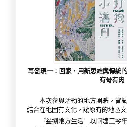
再發現一：回家・用新思維與傳統
有骨有肉
本次參與活動的地方團體，嘗試
結合在地固有文化，讓原有的地區文
『叁捌地方生活』以阿嬤三零年