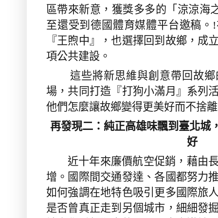
區帶來新意，獲獎多多的「涼涼海
至還受到德國體育媒體平台邀稿。
!
『王煦中』，也選擇回到故鄉，成
項公共建設。
這些將新思維與創意帶回故鄉的
場，共同打造『打狗小滿月』系列
他們怎麼讓故鄉變得更美好而不捨離
再發現二：純正高雄味飄到臺北城
好
近十年來廉價航空促銷，藉由長
增。國際間交通發達、各國都努力
如何強調在地特色吸引更多國際旅
是否曾真正走到另個城市，細細發