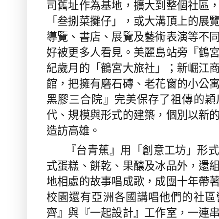
司舊址作為基地，擴⼤到整個社區
「叁捌菜攤仔」，或⼤溝頂上的展
導覽、書店、展覽及藝術表演等不
好被更多⼈看⾒。美麗島站旁『鶴
紀歲月的「鶴宮大旅社」；新崛江
館，把擁有磨石磚、老花窗的小公
黑膠三合院』完美保存了祖傳的穎
代、規模與形式的建築，個別以新
造訪高雄。
『台青蕉』用「創意工坊」形式
式蛋糕、餅乾、果釀及冰品外，還
地相處的故事唱成歌，成團十年帶
校園還有亞洲各國講唱他們的社區
齊』與『一起設計』工作室，一連