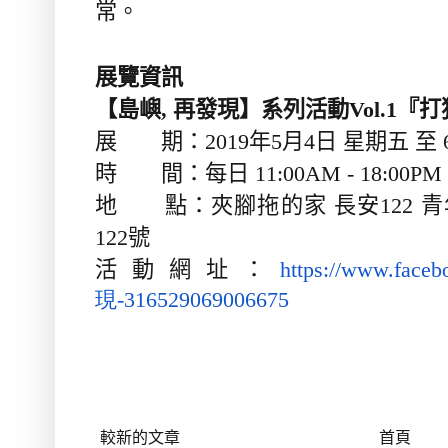
常。
展覽資訊
【島嶼
,
再發現】系列活動
Vol.1
『打
展 期：
2019
年
5
月
4
日 星期五 至
時 間：每日
11:00AM - 18:00
地 點：夾腳拖的家 長安
122
青
122
號
活動網址：
https://www.faceb
現-316529069006675
較新的文章
首頁