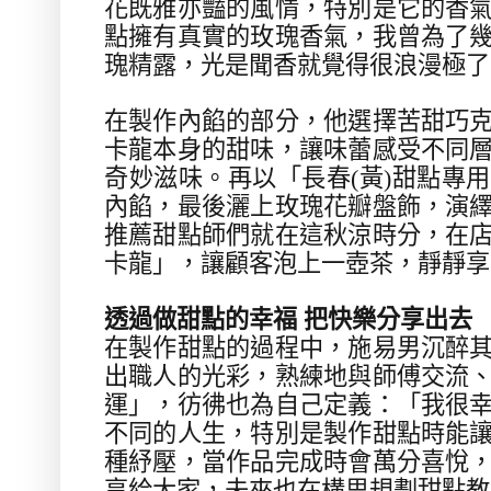
花既雅亦豔的風情，特別是它的香
點擁有真實的玫瑰香氣，我曾為了
瑰精露，光是聞香就覺得很浪漫極了
在製作內餡的部分，他選擇苦甜巧
卡龍本身的甜味，讓味蕾感受不同
奇妙滋味。再以「長春
(
黃
)
甜點專用
內餡，最後灑上玫瑰花瓣盤飾，演
推薦甜點師們就在這秋涼時分，在
卡龍」，讓顧客泡上一壺茶，靜靜享
透過做甜點的幸福 把快樂分享出去
在製作甜點的過程中，施易男沉醉
出職人的光彩，熟練地與師傅交流
運」，彷彿也為自己定義：「我很
不同的人生，特別是製作甜點時能
種紓壓，當作品完成時會萬分喜悅
享給大家，未來也在構思規劃甜點教