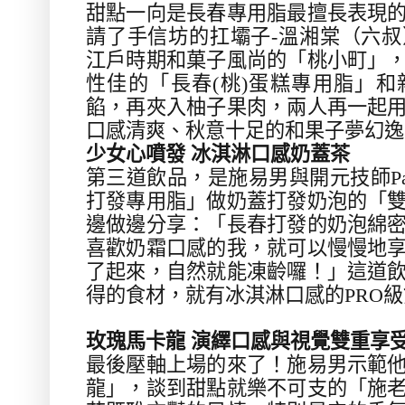
甜點一向是長春專用脂最擅長表現
請了手信坊的扛壩子
-
溫湘棠（六叔
江戶時期和菓子風尚的「桃小町」
性佳的「長春
(
桃
)
蛋糕專用脂」和
餡，再夾入柚子果肉，兩人再一起
口感清爽、秋意十足的和果子夢幻逸
少女心噴發 冰淇淋口感奶蓋茶
第三道飲品，是施易男與開元技師
P
打發專用脂」做奶蓋打發奶泡的「
邊做邊分享：「長春打發的奶泡綿
喜歡奶霜口感的我，就可以慢慢地
了起來，自然就能凍齡囉！」這道
得的食材，就有冰淇淋口感的
PRO
級
玫瑰馬卡龍 演繹口感與視覺雙重享
最後壓軸上場的來了！施易男示範
龍」，談到甜點就樂不可支的「施