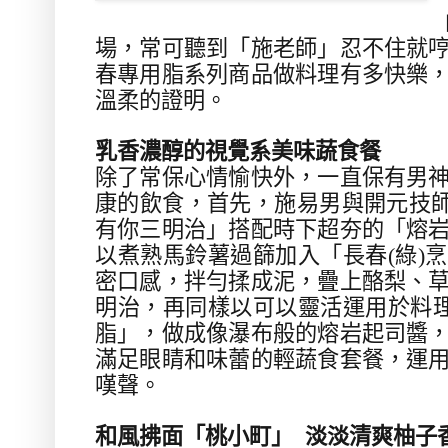
場，常可聽到「施老師」忍不住就
春專用脂系列商品做料理有多快樂
溫柔的證明。
乳香濃醇的視覺系美味蔬食餐
除了常保心情愉快外，一直保有男
康的飲食，首先，施易男與開元技
有你三明治」搭配時下超夯的「熔
以煮熟馬鈴薯過篩加入「長春
(
綠
)
烹
密口感，拌勻揉成泥，疊上酪梨、
明治，再同樣以可以靈活運用於料
脂」，做成像瀑布般的熔岩起司醬
滿足眼睛和味蕾的輕蔬食套餐，運
嘆聲。
和風拂面「桃小町」 淡淡清爽柚子