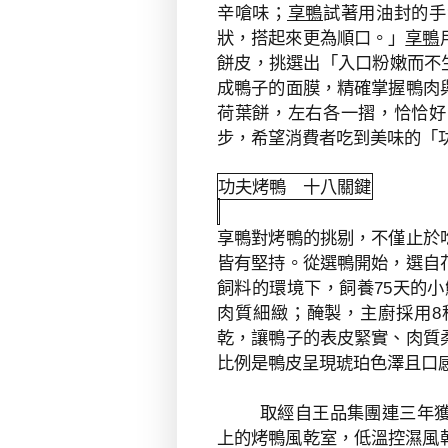
辛嗆味；
享鴨
試著用油封的手
狀，搭起來更為順口。」
享鴨
餅皮，挑選出「入口粉嫩而不
成鴨子的面膜，精確掌握鴨肉
荷葉餅，左右各一摺，恰恰好
步，希望消費者吃到美味的「
功夫烤鴨 十八關鍵
對烤鴨的挑剔，不僅止於
享鴨
皆有堅持。從選鴨開始，選自
飼料的環境下，飼養
天的小
75
肉質細緻；醃製，主廚採用
8
乾，讓鴨子的表皮緊實、肉質
比例是鴨皮呈現琥珀色澤且口
取經自王品集團連三年
上的烤鴨風乾室，低溫控濕風