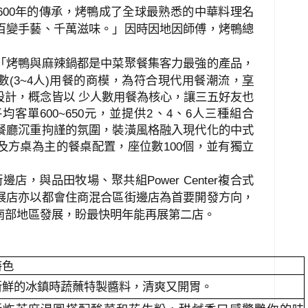
年的傳承，烤鴨成了全球最熟悉的中華料理名
600
百變手藝、千萬滋味。」因時因地因師傅，烤鴨總
「烤鴨與麻辣鍋都是中菜聚餐集客力最強的產品，
數
(3~4
人
)
用餐的商模，為符合現代用餐潮流，
享
設計，概念皆以
少人數用餐為核心，讓三五好友也
平均客單
600~650
元，並提供
2
、
4
、
6
人三種組合
餐廳沉重拘謹的氛圍，裝潢風格融入現代化的中式
及方桌為主的餐桌配置，座位數
100
個，並有獨立
街邊店，與品田牧場、聚共組
複合式
Power Center
展店亦以都會住商混合區街邊店為首要開發方向，
南部地區發展，盼最快明年能再展第二店。
特色
新鮮的冰鎮時蔬蘸特製醬料，清爽又開胃。