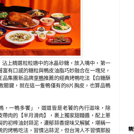
，沾上精選粒粒適中的冰晶砂糖，放入嘴中，第一
著富有口感的糖粒與鴨皮油脂巧妙融合在一塊兒，
王品集團新品牌
享鴨
推薦的經典烤鴨吃法【白糖酥
敗關鍵，就在這一隻鴨僅有的
片胸皮，也算品鴨
8
鴨，一鴨多饗」，道道皆是老饕的內行滋味，除
皮帶肉的【半月滑肉】，裹上獨家甜麵醬，配上蔥
製的初榨油封蒜泥，濃郁蒜香提味又解膩，堪稱一
統的烤鴨吃法，習慣沾蒜泥，但台灣人不習慣那股
精