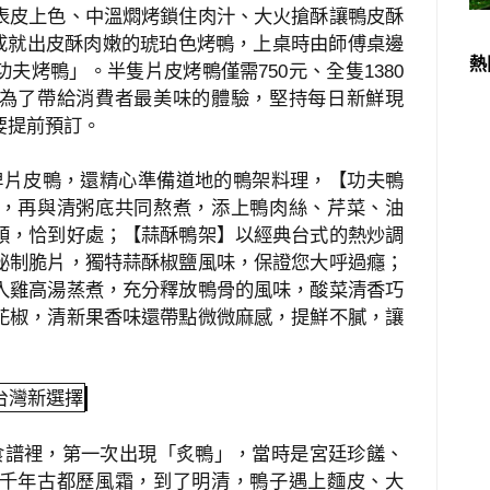
表皮上色、中溫燜烤鎖住肉汁、大火搶酥讓鴨皮酥
成就出皮酥肉嫩的琥珀色烤鴨，上桌時由師傅桌邊
熱
功夫烤鴨」。半隻片皮烤鴨僅需
元、全隻
750
1380
為了帶給消費者最美味的體驗，堅持每日新鮮現
要提前預訂。
牌片皮鴨，還精心準備道地的鴨架料理，【功夫鴨
，再與清粥底共同熬煮，添上鴨肉絲、芹菜、油
順，恰到好處；【蒜酥鴨架】以經典台式的熱炒調
秘制脆片，獨特蒜酥椒鹽風味，保證您大呼過癮；
入雞高湯蒸煮，充分釋放鴨骨的風味，酸菜清香巧
花椒，清新果香味還帶點微微麻感，提鮮不膩，讓
台灣新選擇
食譜裡，第一次出現「炙鴨」，當時是宮廷珍饈、
千年古都歷風霜，到了明清，鴨子遇上麵皮、大