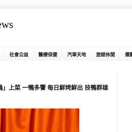
ews
社會公益
醫療保健
汽車天地
旅遊休閒
運
」上菜 一鴨多饗 每日鮮烤鮮出 技鴨群雄