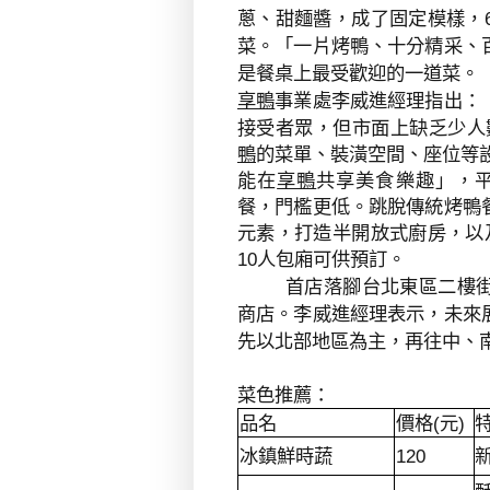
蔥、甜麵醬，成了固定模樣，
菜。「一片烤鴨、十分精采、
是餐桌上最受歡迎的一道菜。
享鴨
事業處李威進經理指出：
接受者
眾，但市面上缺乏少人
鴨
的菜單、裝潢空間、座位等
能在
享鴨
共享美食樂趣」，
餐，門檻更低。跳脫傳統烤鴨
元素，打造半開放式廚房，以
10
人包廂可供預訂。
首店落腳台北東區二樓
商店。李威進經理表示，未來
先以北部地區為主，再往中、
菜色推薦：
品名
價格
元
(
)
冰鎮鮮時蔬
120