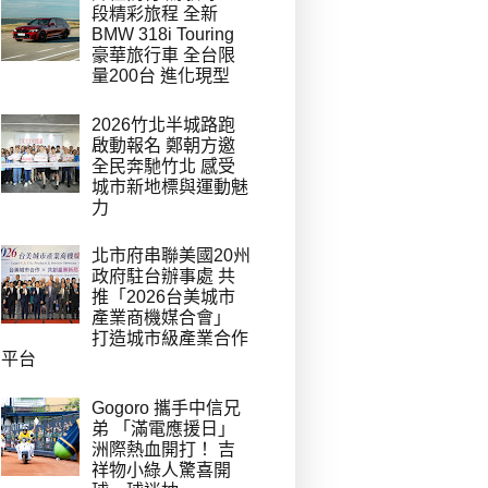
段精彩旅程 全新
BMW 318i Touring
豪華旅行車 全台限
量200台 進化現型
2026竹北半城路跑
啟動報名 鄭朝方邀
全民奔馳竹北 感受
城市新地標與運動魅
力
北市府串聯美國20州
政府駐台辦事處 共
推「2026台美城市
產業商機媒合會」
打造城市級產業合作
平台
Gogoro 攜手中信兄
弟 「滿電應援日」
洲際熱血開打！ 吉
祥物小綠人驚喜開