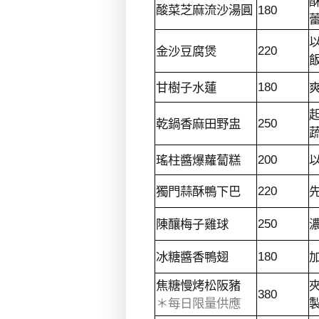
酸菜芝麻流沙湯圓
180
金沙豆腐煲
220
甘樹子水蓮
180
乾鍋香麻田野盅
250
瑤柱醬爆蘿蔔糕
200
獨門蒜酥鴨下巴
220
陳釀梅子雞球
250
冰糖醬香鴨翅
180
焦糖慢烤松阪豬
380
＊每日限量供應