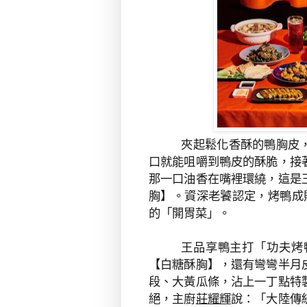
夾起鬆化香酥的鴨胸皮
口就能咀嚼到鴨皮的酥脆，接
那一口油香在嘴裡環繞，這是
胸】。資深老饕認定，烤鴨成
的「開胃菜」。
王品享鴨主打「功夫烤
【白糖酥胸】，還有彎彎半月
段、大黃瓜條，沾上一丁點特
絕，主廚
莊耀輝
說：「大陸傳