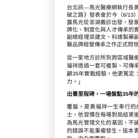
台北訊---馬光醫療網執行
破之路》發表會於今（
6/13
露馬光從澎湖義診出發，發
牌化、制度化與人才傳承的
副總經理梁建文、科達製藥
醫品牌經營傳承之作正式問
從一家地方診所到跨區域醫
福祥透過一套可複製、可傳
顧
35
年實戰經驗，他更篤定
力。」
出書里程碑，一場盤點
35
年
覆盤，是黃福祥一生奉行的
士，他習慣在每場對局結束
為馬光管理文化的基因，不
的錯誤不能重複發生。這本