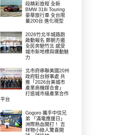
段精彩旅程 全新
BMW 318i Touring
豪華旅行車 全台限
量200台 進化現型
2026竹北半城路跑
啟動報名 鄭朝方邀
全民奔馳竹北 感受
城市新地標與運動魅
力
北市府串聯美國20州
政府駐台辦事處 共
推「2026台美城市
產業商機媒合會」
打造城市級產業合作
平台
Gogoro 攜手中信兄
弟 「滿電應援日」
洲際熱血開打！ 吉
祥物小綠人驚喜開