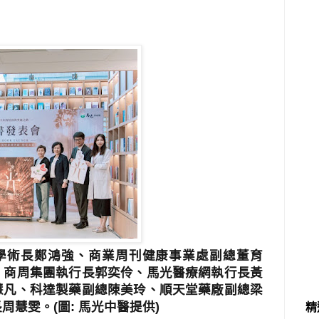
副學術長鄭鴻強、商業周刊健康事業處副總董育
、商周集團執行長郭奕伶、馬光醫療網執行長黃
慧凡、科達製藥副總陳美玲、順天堂藥廠副總梁
慧雯。(圖: 馬光中醫提供)
精