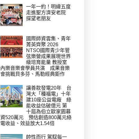
一年一約！明緯五度
走進聖方濟安老院
探望老朋友
國際師資雲集、青年
菁英齊聚 2026
NTSO國際青少年管
弦樂營成果展現世界
級培育能量 教授室
內樂音樂會學員共演 成果音樂
會挑戰貝多芬、馬勒經典鉅作
讓善款發電20年 台
灣大「種福電」十年
建10座公益電廠 綠
能收益估破億元 第
十屆為伯立歐家園募
資520萬元 預估創造800萬元綠
電收益、效益放大1.54倍
帥性而行 駕馭每一