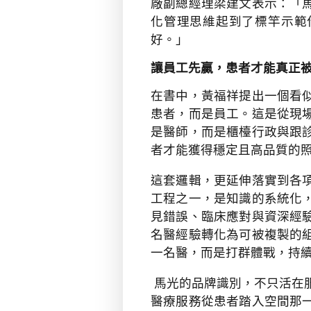
廠副總經理梁建文表示：「
化管理思維起到了標竿示範
好。」
讓員工先贏，患者才能真正
在書中，黃福祥提出一個看
患者，而是員工。這是從現
是醫師，而是櫃檯行政與跟
者才能獲得穩定且高品質的
這套邏輯，更延伸落實到各
工程之一，是知識的系統化
見錯誤、臨床應對與資深經
名醫經驗轉化為可被複製的
一名醫，而是打群體戰，持
馬光的品牌識別，不只活在
醫療服務從患者踏入空間那