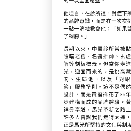
的一次全面覆盤。
他坦言，在診所裡，對症下
的品牌意識，而是在一次次
一點一滴地教會他：「如果
了翅膀。」
長期以來，中醫診所常被
陰暗老舊、名醫掛帥、玄
解等刻板標籤。但當你走
光，迎面而來的，是挑高
閣、生態池，以及「對眼
笑」服務準則。這不是偶
設計，而是黃福祥花了
35
步建構而成的品牌體驗。
祥分享道，馬光革新之路
許多人曾說我們走得太遠
正是馬光所堅持的文化與制