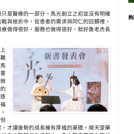
藥只是醫療的一部分。馬光創立之初並沒有明確
熱
挑戰與挫折中，從患者的需求與同仁的回饋裡，
醫療做得很好，服務也做得很好，就好像老虎長
貼上
虛難
進馬
藏書
微
然的
年逐
黃福
上，
，但
度，才讓後勢的成長擁有厚植的基礎。順天堂藥