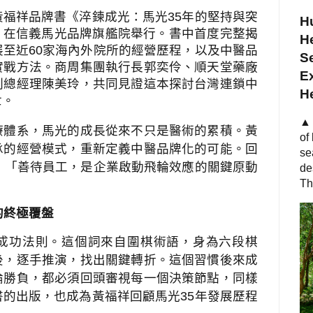
長黃福祥品牌書《淬鍊成光：馬光
35
年的堅持與突
Hu
）在信義馬光品牌旗艦院舉行。書中首度完整揭
He
展至近
60
家海內外院所的經營歷程，以及中醫品
S
實戰方法。商周集團執行長郭奕伶、順天堂藥廠
Ex
副總經理陳美玲，共同見證這本探討台灣連鎖中
H
世。
▲ 
療體系，馬光的成長從來不只是醫術的累積。黃
of
承的經營模式，重新定義中醫品牌化的可能。回
se
：「善待員工，是企業啟動飛輪效應的關鍵原動
de
Th
的終極覆盤
成功法則。這個詞來自圍棋術語，身為六段棋
後，逐手推演，找出關鍵轉折。這個習慣後來成
論勝負，都必須回頭審視每一個決策節點，同樣
書的出版，也成為黃福祥回顧馬光
35
年發展歷程