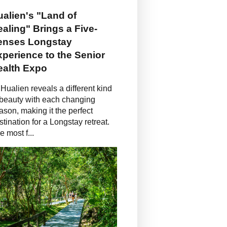
alien's "Land of
aling" Brings a Five-
enses Longstay
perience to the Senior
ealth Expo
Hualien reveals a different kind
 beauty with each changing
ason, making it the perfect
stination for a Longstay retreat.
e most f...