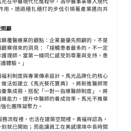
馬光在中醫現代化進程中，為中醫事業導入現代
作用，透過穩扎穩打的步伐引領著產業邁向共
被照顧
似顛覆醫療業的觀點：企業最優先照顧的，不是
場觀察得來的洞見：「接觸患者最多的，不一定
診護理師。當第一線同仁感受到尊重與支持，患
照護體驗。」
項福利制度與專業傳承設計。馬光品牌化的核心
，做法如建立《馬光葵花寶典》，將新進醫師常
驗彙集成冊，搭配「一對一指導醫師制度」，將
組織能力，提升中醫師的養成效率。馬光不推單
續強化團隊凝聚力。
服務流程裡，也活在建築空間裡。黃福祥認為，
一刻就已開始；而能讓員工在美感環境中長時間