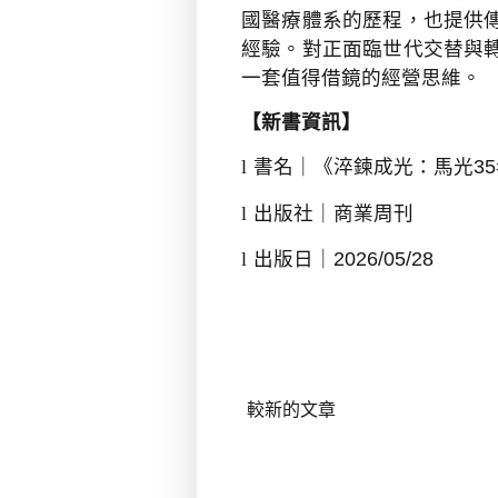
國醫療體系的歷程，也提供
經驗。對正面臨世代交替與
一套值得借鏡的經營思維。
【新書資訊】
l
書名｜《淬鍊成光：馬光
35
l
出版社｜商業周刊
l
出版日｜
2026/05/28
較新的文章