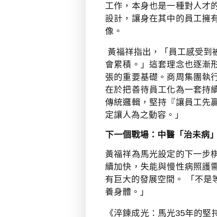
工作，本身也是一種對人才
設計，讓身在其中的員工擁
像。
黃福祥指出，「員工感受到
會累積。」這套理念也逐漸
張的重要基礎。商周集團執
在於把善待員工化為一套持
傳統邏輯，堅持『讓員工先
定讓人為之動容。」
下一個戰場：中醫「治未病
黃福祥為馬光設定的下一步
續加快，失能與慢性病照護
有巨大的發展空間。 「不是
養身體。」
《淬鍊成光：馬光
35
年的堅