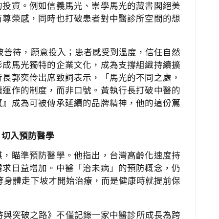
的投資。例如信義馬光、崇學馬光的藏書閣絕美
有尊榮感，同時也打破患者對中醫診所空間的想
被善待，願意投入；患者感受到溫度，信任自然
形成馬光獨特的企業文化，成為支撐組織持續擴
行長郭奕伶出席致詞表示，「馬光的不同之處，
續運作的制度，而非口號。黃執行長打破中醫的
贏』成為可被傳承延續的品牌精神，他的這份篤
」切入預防醫學
棋，瞄準預防醫學。他指出，台灣高齡化速度持
需求日益增加。中醫「治未病」的預防概念，仍
等身體走下坡才開始治療，而是健康時就提前保
持與突破之路》不僅記錄一家中醫診所成長為跨