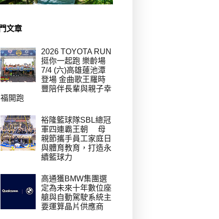
門文章
2026 TOYOTA RUN
挺你一起跑 樂齡場
7/4 (六)高雄蓮池潭
登場 金曲歌王羅時
豐陪伴長輩與親子幸
福開跑
裕隆籃球隊SBL總冠
軍四連霸王朝 母
親節攜手員工家庭日
與體育教育，打造永
續籃球力
高通獲BMW集團選
定為未來十年數位座
艙與自動駕駛系統主
要運算晶片供應商