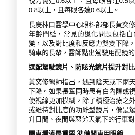
視力需達
0.6
以上，且每眼各達
0.5
以
0.8
以上，且每眼各達
0.6
以上。
長庚林口醫學中心眼科部部長黃奕
年齡門檻，常見的退化問題包括白
變，以及對比度和反應力雙雙下降
騎車的長輩，醫師點出駕駛用配鏡的
選配駕駛鏡片、防眩光鏡片提升對比
黃奕修醫師指出，
遇到陰天或下雨
下降。如果長輩同時患有白內障或
使視線更加模糊，除了積極治療之
或維持對比度的功能型鏡片，像是
升日間、夜間與惡劣天氣下的行車對
開車看遠最重要 準備開車用眼鏡