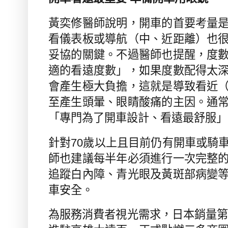
黃奕修醫師說明，開車的首要考量
看儀表板或導航（中、近距離）也
妥協的關鍵。不過醫師也提醒，度
適的看遠度數」，如果度數配得太
會產生極大負擔，這就是導致看近
至產生頭暈、眼睛酸痛的主因。通
「專門為了開車設計、看遠最舒服」
針對
70
歲以上且目前仍有開車或騎
師也建議每半年必須進行一次完整
追蹤白內障、青光眼及黃斑部病變
車安全。
為服務消費者視光需求，日本銷量