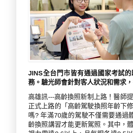
JINS
全台門市皆有通過國家考試的
務。驗光師會針對客人狀況和需求，
高雄訊
---
高齡換照新制上路！醫師
正式上路的「高齡駕駛換照年齡下
嗎
?
年滿
70
歲的駕駛不僅需要通過
齡換照講習才能更新駕照。其中，