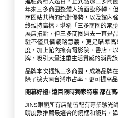
進駐高雄大遠百，正式點燃三多商
年來三多商圈整體人流面臨移轉，
商圈站共構的絕對優勢，以及館內
終維持高檔，堪稱「三多商圈的常
展店拓點，但三多商圈過去一直是
駐不僅具備戰略意義，更是瞄準高
度，加上館內擁有電影院、書店，
牌，吸引大量注重生活質感的消費族
品牌本次插旗三多商圈，成為品牌
除了擴大南台灣市占率，更可提高品
開幕好禮
+
遠百限時獨家特惠 都在
JINS
眼鏡所有店鋪皆配有專業驗光
睛度數推薦最適合的鏡框和鏡片，