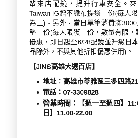
輩來店配鏡，提升行車安全。來
Taiwan IG
贈不織布提袋一份
(
每人限
為止
)
。另外，當日單筆消費滿
3000
墊一份
(
每人限獲一份，數量有限，
優惠，即日起至
6/28
配鏡並升級日
品除外，不與其他折扣優惠併用
)
。
【
JINS
高雄大遠百店】
地址：高雄市苓雅區三多四路
2
電話：
07-3309828
營業時間：
【週一至週四】
11:
日】
11:00-22:00