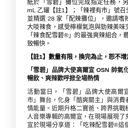
紙於「雪碧」攤位完成指定任務，
mL
乙罐【註
1
】；「辣裡有市」號召
並精選
28
家「配辣攤位」，邀請嗜
大啖辣食，感受檸檬氣泡與勁辣美味
「辣食配雪碧
®
」的最強爽辣組合，體
致暢快。
【註
1
】數量有限，換完為止，恕不增
「雪碧」品牌大使高爾宣
OSN
帥氣
暢飲、爽辣歡呼掀全場熱情
活動當日，「雪碧」品牌大使高爾
市」舞台，化身「酷爽關主」與消費
情能量。近期升格二寶爸、跨界挑戰
人音樂專輯的高爾宣，在現場展現了
宣於現場分享道：「吃辣配雪碧
®
這