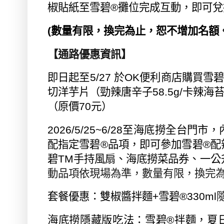
椒貼紙至雪碧
®
攤位完成互動，即可兌
(
數量有限，換完為止，恕不增加名額
【通路優惠資訊】
即日起至
5/27
於
OK
便利商店購買雪
切洋芋片（勁辣唐辛子
58.5g/
卡辣海
（原價
70
元）
2026/5/25~6/28
至海底撈全台門市，
配指定雪碧
®
品項，即可參加雪碧
®
配
碧
TM
手持風扇、海底撈菜品券、一公
動品項依現場為準，數量有限，換完
套餐優惠：雙椒醬拌麵
+
雪碧
®330ml
海底撈隱藏版吃法：雪碧
®
拌麵，夏