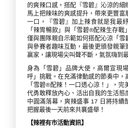
的爽辣口感，搭配『雪碧』沁涼的細
馬上把辣味的爽感提升，帶來更豐富
一口，『雪碧』加上辣食就是我最
「辣胃暢飲」與「雪碧
®
配辣生存戰
僅與團隊親自示範如何搭配沁涼「雪
與參賽者趣味互動，最後更頒發親筆
贏家，讓現場尖叫聲不斷，氣氛嗨到
身為「雪碧」品牌大使，高爾宣現
呼」挑戰。在充滿律動感的節奏中，
「雪碧
®
配辣！一口透心涼！」，完
代勇敢釋放內心、活出自我的生活態
中圓滿落幕，爽辣盛事
17
日將持續
把握最後一天前來共襄盛舉！
【辣裡有市活動資訊】