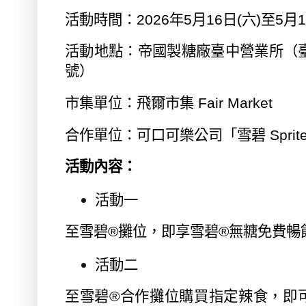
活動時間：
2026
年
5
月
16
日
(
六
)
至
5
月
1
活動地點：帝國製糖廠臺中營業所（
號）
市集單位：飛爾市集
Fair Market
合作單位：可口可樂公司「雪碧
Sprit
活動內容：
活動一
至雪碧
®
攤位，即享雪碧
®
無糖免費暢
活動二
至雪碧
®
合作攤位購買指定辣食，即