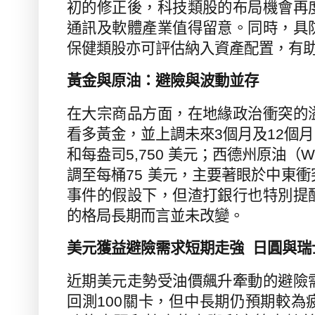
初的修正後，科技類股的布局機會再
通訊及軟體產業值得留意。同時，具
保健類股亦可評估納入資產配置，有
黃金與原油：避險與波動並存
在大宗商品方面，在地緣政治衝突的
看多黃金，並上調未來
3
個月及
12
個月
和每盎司
5,750
美元；西德州原油（
W
調至每桶
75
美元，主要著眼於中東衝
事件的假設下，但渣打銀行也特別提
的格局長期而言並未改變。
美元獲益避險需求短期走強
日圓與瑞
近期美元走勢
受油價飆升牽動的避險
回測
100
關卡，但中長期仍預期較為