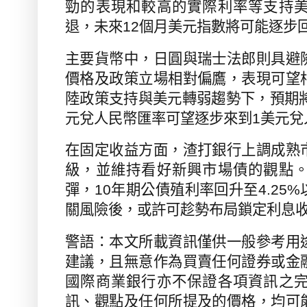
勁的表現和較高的實際利率等支持
退，未來
12
個月美元指數將可能逐步
主要貨幣中，日圓與瑞士法郎則具避
價格及政策立場相對偏鷹，表現可望
陸政策支持與美元轉弱趨勢下，預期
元兌人民幣匯率可望逐步來到
1
美元兌
在固定收益方面，渣打銀行上調成熟
級，並維持看好新興市場債的觀點
彈，
10
年期公債殖利率回升至
4.25%
關風險後，或許可趁勢布局鎖定利息
警語：本文所載資訊僅供一般參考用
建議，且無意作為買賣任何證券或金
國際商業銀行亦不保證各項資訊之
訊、觀點及任何所提及的價格，均可