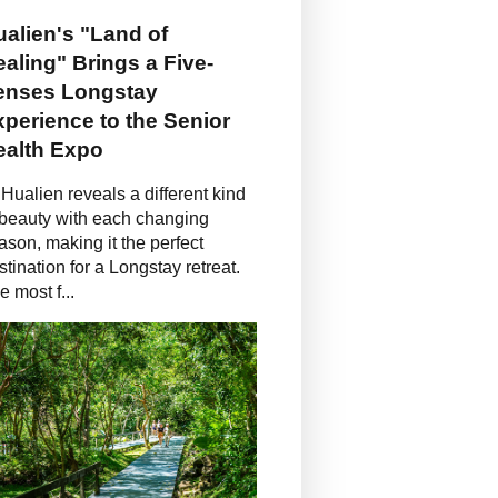
alien's "Land of
aling" Brings a Five-
enses Longstay
perience to the Senior
ealth Expo
Hualien reveals a different kind
 beauty with each changing
ason, making it the perfect
stination for a Longstay retreat.
e most f...