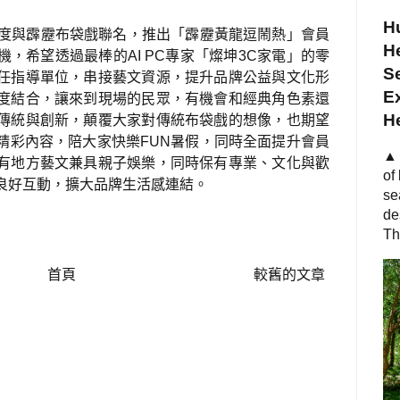
Hu
度與霹靂布袋戲聯名，推出「霹靂黃龍逗鬧熱」會員
He
機，希望透過最棒的
AI PC
專家「燦坤
3C
家電」的零
S
任指導單位，串接藝文資源，提升品牌公益與文化形
Ex
度結合，讓來到現場的民眾，有機會和經典角色素還
H
傳統與創新，顛覆大家對傳統布袋戲的想像，也期望
精彩內容，陪大家快樂
FUN
暑假，同時全面提升會員
▲ 
有地方藝文兼具
親子娛樂，同時保有專業、文化與歡
of
良好互動，擴大品牌生活感連結。
se
de
Th
首頁
較舊的文章