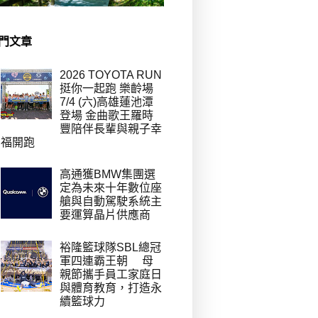
門文章
2026 TOYOTA RUN
挺你一起跑 樂齡場
7/4 (六)高雄蓮池潭
登場 金曲歌王羅時
豐陪伴長輩與親子幸
福開跑
高通獲BMW集團選
定為未來十年數位座
艙與自動駕駛系統主
要運算晶片供應商
裕隆籃球隊SBL總冠
軍四連霸王朝 母
親節攜手員工家庭日
與體育教育，打造永
續籃球力