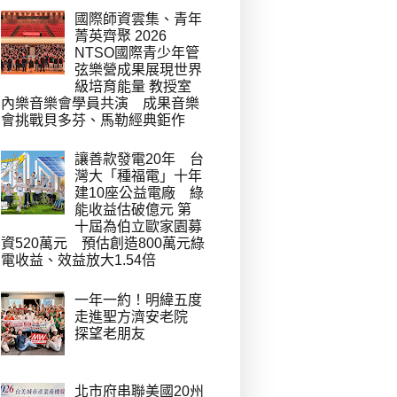
國際師資雲集、青年
菁英齊聚 2026
NTSO國際青少年管
弦樂營成果展現世界
級培育能量 教授室
內樂音樂會學員共演 成果音樂
會挑戰貝多芬、馬勒經典鉅作
讓善款發電20年 台
灣大「種福電」十年
建10座公益電廠 綠
能收益估破億元 第
十屆為伯立歐家園募
資520萬元 預估創造800萬元綠
電收益、效益放大1.54倍
一年一約！明緯五度
走進聖方濟安老院
探望老朋友
北市府串聯美國20州