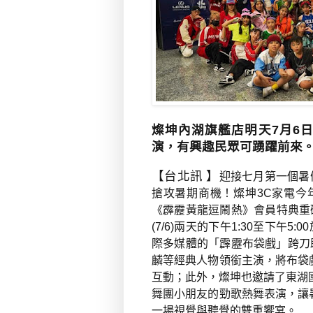
燦坤內湖旗艦店明天7月6日
演，有興趣民眾可踴躍前來
【台北訊 】
迎接七月第一個暑
搶攻暑期商機！燦坤
3C
家電今
《霹靂黃龍逗鬧熱》會員特典重
(7/6)
兩天的下午
1:30
至下午
5:00
際多媒體的「霹靂布袋戲」跨刀
麟等經典人物領銜主演，將布袋
互動；此外，燦坤也邀請了東湖
舞團小朋友的勁歌熱舞表演，讓
一場視覺與聽覺的雙重饗宴。