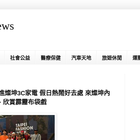
ews
社會公益
醫療保健
汽車天地
旅遊休閒
運
進燦坤3C家電 假日熱鬧好去處 來燦坤內
、欣賞霹靂布袋戲