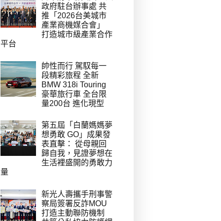
政府駐台辦事處 共
推「2026台美城市
產業商機媒合會」
打造城市級產業合作
平台
帥性而行 駕馭每一
段精彩旅程 全新
BMW 318i Touring
豪華旅行車 全台限
量200台 進化現型
第五屆「白蘭媽媽夢
想勇敢 GO」成果發
表直擊： 從母親回
歸自我，見證夢想在
生活裡盛開的勇敢力
量
新光人壽攜手刑事警
察局簽署反詐MOU
打造主動聯防機制