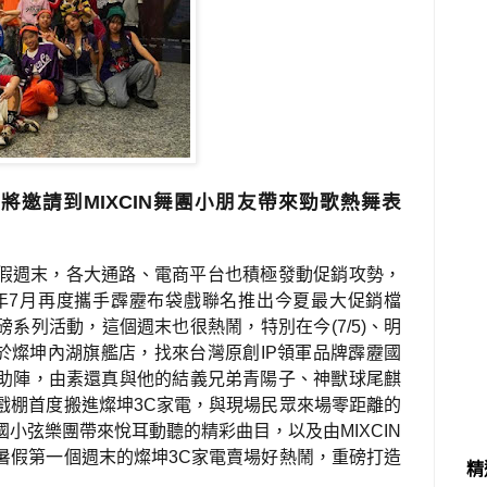
將邀請到MIXCIN舞團小朋友帶來勁歌熱舞表
。
假週末，
各大通路、電商平台也積極發動促銷攻勢，
年
7
月再度攜手霹靂布袋戲聯名推出今夏最大促銷檔
磅系列活動，這個週末也很熱鬧，特別在今
(7/5)
、明
於燦坤內湖旗艦店，找來台灣原創
IP
領軍品牌霹靂國
助陣，由素還真與他的結義兄弟青陽子、神獸球尾麒
戲棚首度搬進燦坤
3C
家電，與現場民眾來場零距離的
國小弦樂團帶來悅耳動聽的精彩曲目，以及由
MIXCIN
暑假第一個週末的燦坤
3C
家電賣場好熱鬧，重磅打造
精