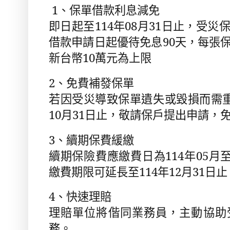
1
、保單借款利息減免
即日起至
114
年
08
月
31
日止，受災
借款申請日起優待免息
90
天，每張
新台幣
10
萬元為上限
2
、免費補發保單
若因受災導致保單遺失或毀損而需
10
月
31
日止，敬請保戶提出申請，
3
、續期保費緩繳
續期保險費應繳費日為
114
年
05
月
繳費期限可延長至
114
年
12
月
31
日止
4
、快速理賠
理賠單位將偕同業務員，主動協助
務。