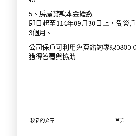
5
、房屋貸款本金緩繳
即日起至
114
年
09
月
30
日止，受災
3
個月。
公司保戶可利用免費諮詢專線
0800-
獲得答覆與協助
較新的文章
首頁