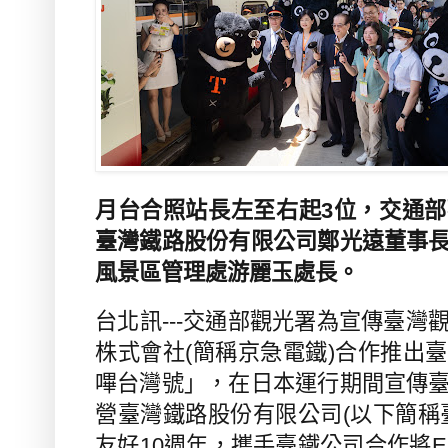
月台合照站長左至右起3位，交通
臺灣鐵路股份有限公司鄭光遠董事
風景區管理處游麗玉處長
。
台北訊---交通部觀光署為宣傳臺灣
株式會社
(
簡稱京急電鐵
)
合作推出臺
嗶台灣號」，在日本運行期間宣傳
營臺灣鐵路股份有限公司
(
以下簡稱
友好
10
週年，攜手臺鐵公司合作將
E