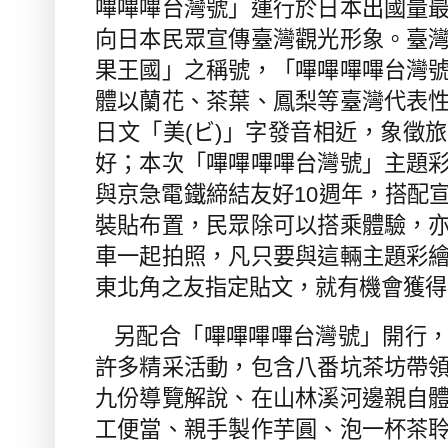
嗶嗶嗶台灣號」運行於日本出國量
向日本民眾宣傳臺灣觀光形象。臺
果王國」之稱號，「嗶嗶嗶嗶台灣
體以蘭花、茶葉、鳳梨等臺灣代表
日文「美
(
ビ
)
」字發音相近，象徵旅
好；本次「嗶嗶嗶嗶台灣號」主題
與京急電鐵締結友好
10
週年，搭配
裝貼布置，民眾除可以搭乘體驗，
車一起拍照，凡只要與這輛主題彩
東北角之友指定貼文，就有機會獲得
另配合「嗶嗶嗶嗶台灣號」開行
許多精采活動，包含八番坑茶坊帶
九份導覽解說、在山林溪河邊親自
工便當、親手製作芋圓、泡一杯茶