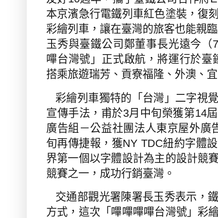
本京濱急行電鐵列車紅色塗裝，復
彩繪列車，讓在臺灣的旅客也能親臨
玉秀與臺鐵公司鄭董事長光遠今（
7
嗶台灣號」正式啟航，將運行於臺
搭乘旅遊瑞芳、貢寮福隆、外澳、宜
彩繪列車獨特的「台灣」二字視
宣傳手法，甫於
3
月中旬榮獲第
14
屆
廣告組－公益社團法人東京屋外廣
旬再傳捷報，獲
NY TDC
紐約字體設
界第一個以字體設計為主的設計競
競賽之一，成功行銷臺灣。
交通部觀光署陳署長玉秀表示，
方式，這次「嗶嗶嗶嗶台灣號」彩