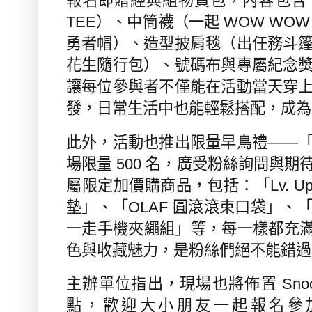
報名即贈經典組物資包，內容包含
TEE
）、中筒襪（一起
WOW WO
勇者帽）、造型披肩毯（出任務斗
花生隨行包）、號碼布與專屬紀念
讓每位參與者不僅能在活動當天穿
發，日常生活中也能輕鬆搭配，成為
此外，活動也推出限量早鳥禮
——
場限量
500
名，廣受粉絲詢問與期
屬限定加價購商品，包括：「
Lv. U
墊」、「
OLAF
圓滾滾束口袋」、
一走手機夾繩組」等，每一樣都充
色與收藏魅力，是粉絲們絕不能錯過
主辦單位指出，現場也將佈置
Sno
點，歡迎大小朋友一起報名參