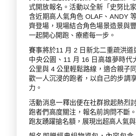
式開放報名。活動以全新「史努比
含近期高人氣角色
OLAF
、
ANDY
齊登場，現場結合角色場景造景與
一起開心開跑、療癒每一步。
賽事將於
11
月
2
日新北二重疏洪道
中央公園、
11
月
16
日高雄夢時代
公里與
4
公里輕鬆路線，適合親子
歡一人沉浸的跑者，以自己的步調
力。
活動消息一釋出便在社群掀起熱烈
跑者們高度關注，報名前詢問不斷
跑友踴躍搶名額，展現出超高人氣與