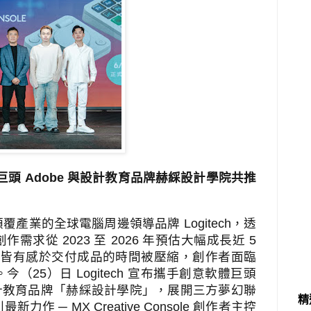
巨頭
Adobe
與設計教育品牌赫綵設計學院共推
顛覆產業的全球電腦周邊領導品牌
Logitech
，透
創作需求從
2023
至
2026
年預估大幅成長近
5
者皆有感於交付成品的時間被壓縮，創作者面臨
。今（
25
）日
Logitech
宣布攜手創意軟體巨頭
計教育品牌「赫綵設計學院」，展開三方夢幻聯
精
列最新力作
─ MX Creative Console
創作者主控