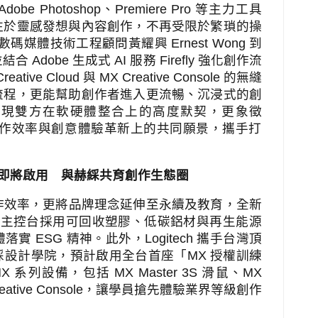
Adobe Photoshop
、
Premiere Pro
等主力工具
注於靈感發想與內容創作，不再受限於繁瑣的操
數碼媒體技術工程顧問黃耀興
Ernest Wong
到
並結合
Adobe
生成式
AI
服務
Firefly
強化創作流
reative Cloud
與
MX Creative Console
的無縫
流程，更能幫助創作者進入更流暢、沉浸式的創
展現雙方在軟硬體整合上的高度默契，更象徵
作效率與創意體驗革新上的共同願景，攜手打
。
即將啟用 與赫綵共育創作生態圈
作效率，更將品牌理念延伸至永續及教育，全新
者主控台採用可回收塑膠、低碳鋁材與再生能源
體落實
ESG
精神。此外，
Logitech
攜手台灣頂
綵設計學院，預計啟用全台首座「
MX
授權訓練
MX
系列設備，包括
MX Master 3S
滑鼠、
MX
ative Console
，讓學員搶先體驗業界等級創作