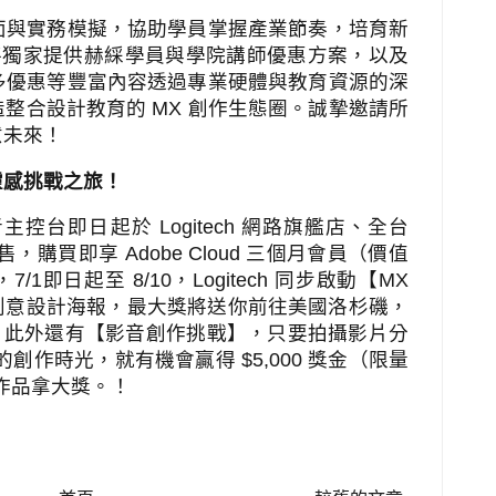
面與實務模擬，協助學員掌握產業節奏，培育新
將獨家提供赫綵學員與學院講師優惠方案，以及
多優惠等豐富內容透過專業硬體與教育資源的深
造整合設計教育的
MX
創作生態圈。誠摯邀請所
意未來！
靈感挑戰之旅！
者主控台即日起於
Logitech
網路旗艦店、全台
售，購買即享
Adobe Cloud
三個月會員（價值
，
7/1
即日起至
8/10
，
Logitech
同步啟動【
MX
創意設計海報，最大獎將送你前往美國洛杉磯，
！此外還有【影音創作挑戰】，只要拍攝影片分
的創作時光，就有機會贏得
$5,000
獎金（限量
作品拿大獎。！