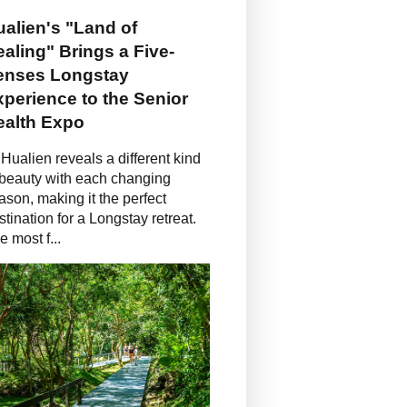
alien's "Land of
aling" Brings a Five-
enses Longstay
perience to the Senior
ealth Expo
Hualien reveals a different kind
 beauty with each changing
ason, making it the perfect
stination for a Longstay retreat.
e most f...