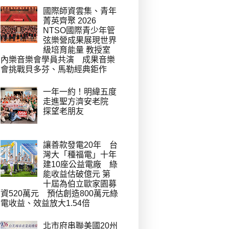
國際師資雲集、青年
菁英齊聚 2026
NTSO國際青少年管
弦樂營成果展現世界
級培育能量 教授室
內樂音樂會學員共演 成果音樂
會挑戰貝多芬、馬勒經典鉅作
一年一約！明緯五度
走進聖方濟安老院
探望老朋友
讓善款發電20年 台
灣大「種福電」十年
建10座公益電廠 綠
能收益估破億元 第
十屆為伯立歐家園募
資520萬元 預估創造800萬元綠
電收益、效益放大1.54倍
北市府串聯美國20州