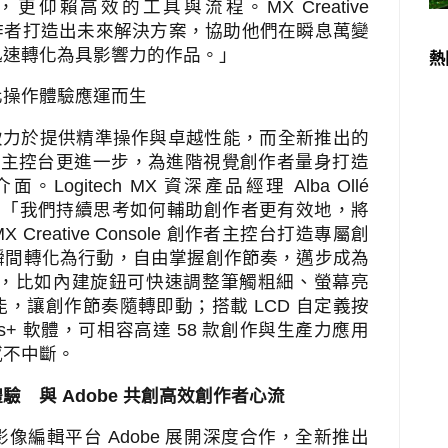
，更仰賴高效的工具與流程。
MX Creative
作者打造出未來解決方案，協助他們在瞬息萬變
迅速轉化為具影響力的作品。」
熱
化操作體驗應運而生
致力於提供精準操作與卓越性能，而全新推出的
者主控台更進一步，為進階視覺創作者量身打造
介面。
Logitech MX
資深產品經理
Alba Ollé
：「我們持續思考如何輔助創作者更有效地，將
X Creative Console
創作者主控台打造專屬創
瞬間轉化為行動，自由掌握創作節奏，邁步成為
，比如內建旋鈕可快速調整筆觸粗細、螢幕亮
能，讓創作節奏隨轉即動；搭載
LCD
自定義按
ns+
軟體，可相容高達
58
款創作與生產力應用
感不中斷。
體驗 與
Adobe
共創高效創作者心流
影像編輯平台
Adobe
展開深度合作，全新推出