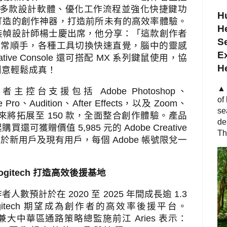
多款設計軟體、優化工作流程並強化快捷鍵功
Hu
打造的創作神器，打造前所未有的高效率體驗。
He
裝幀設計師楊士慶出席，他分享：「這款創作者
S
非常順手，各種工具切換快速直覺，腦中的靈感
Ex
tive Console
還可搭配
MX
系列鍵鼠使用，協
H
創意輕鬆成真！
▲ 
作者主控台支援包括
Adobe Photoshop
、
of
e Pro
、
Audition
、
After Effects
，以及
Zoom
、
se
來將拓展至
150
款，全面整合創作體驗。產品
de
起購買還可獲贈價值
5,985
元的
Adobe Creative
Th
用於新用戶及現有用戶，每個
Adobe
帳號限兌一
ogitech
打造高效後援基地
作者人數預計於在
2020
至
2025
年間成長逾
1.3
itech
期望成為創作者的高效率後援平台。
兼大中華區通路策略總監施前江
Aries
表示：