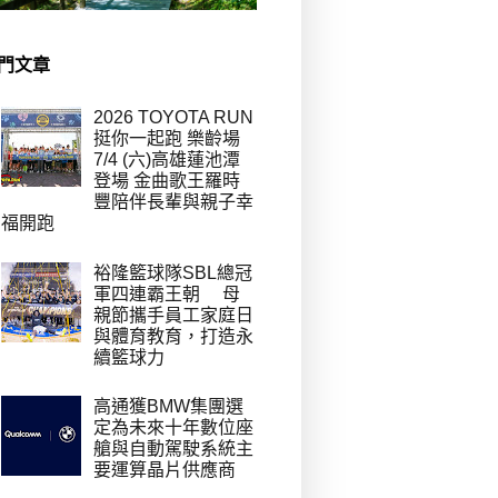
門文章
2026 TOYOTA RUN
挺你一起跑 樂齡場
7/4 (六)高雄蓮池潭
登場 金曲歌王羅時
豐陪伴長輩與親子幸
福開跑
裕隆籃球隊SBL總冠
軍四連霸王朝 母
親節攜手員工家庭日
與體育教育，打造永
續籃球力
高通獲BMW集團選
定為未來十年數位座
艙與自動駕駛系統主
要運算晶片供應商