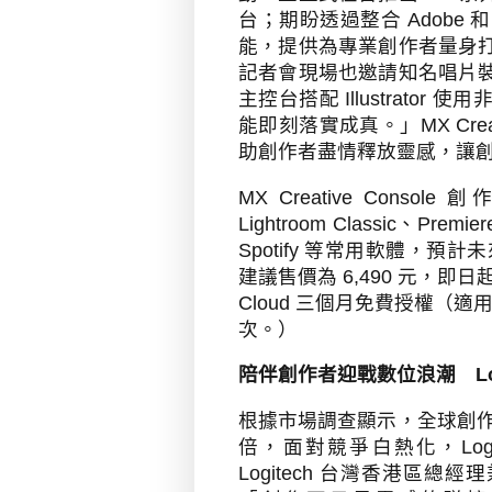
台；期盼透過整合
Adobe
和
能，提供為專業創作者量身
記者會現場也邀請知名唱片
主控台搭配
Illustrator
使用
能即刻落實成真。」
MX Crea
助創作者盡情釋放靈感，讓
MX Creative Console
創
Lightroom Classic
、
Premier
Spotify
等常用軟體，預計未
建議售價為
6,490
元，即日
Cloud
三個月免費授權（適
次。）
陪伴創作者迎戰數位浪潮
L
根據市場調查顯示，全球創
倍，面對競爭白熱化，
Log
Logitech
台灣香港區總經理