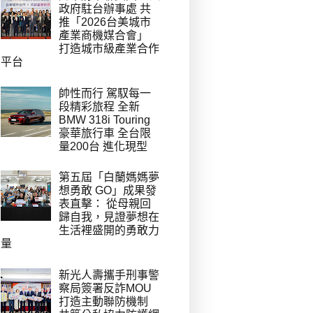
政府駐台辦事處 共
推「2026台美城市
產業商機媒合會」
打造城市級產業合作
平台
帥性而行 駕馭每一
段精彩旅程 全新
BMW 318i Touring
豪華旅行車 全台限
量200台 進化現型
第五屆「白蘭媽媽夢
想勇敢 GO」成果發
表直擊： 從母親回
歸自我，見證夢想在
生活裡盛開的勇敢力
量
新光人壽攜手刑事警
察局簽署反詐MOU
打造主動聯防機制