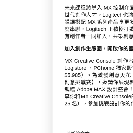
未來課程將導入
MX
控制介
世代創作人才。
Logitech
也
購課搭配
MX
系列產品享更
度串聯，
Logitech
正積極打
有創作者一同加入，共築創
加入創作生態圈，開啟你的
MX Creative Console
創作
Logistore
、
PChome
獨家販
$5,985
）。為激發創意火花
創意挑戰賽】，邀請你展現
親臨
Adobe MAX
設計盛會
享你和
MX Creative Console
25
名），參加挑戰設計你的