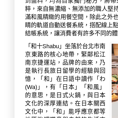
到醬料，均為自
家獨門秘方，將帶
粹，來自無濃縮、無添加的職人堅
滿和風精緻的用餐空間，除此之外
睛的軌道自動送餐系統，搭配線上
結帳系統，讓消費者有許多不同的體
「和十
Shabu
」坐落於台北市南
京東路的核心地帶，緊鄰松江
南京捷運站，品牌的由來，乃
是執行長旅日留學的經驗與回
憶，
「
和」在日語中讀作「わ
(Wa)
」，有「日本」「和風」
的意思，是日式火鍋，與日本
文化的深厚連結。在日本關西
文化中，「和」能呼應京都等