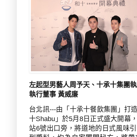
左起型男藝人周予天、十承十集團執
執行董事 黃威廉
台北訊
---
由「十承十餐飲集團」打
十
Shabu
」於
5
月
8
日正式盛大開幕
站
6
號出口旁，將道地的日式風味引