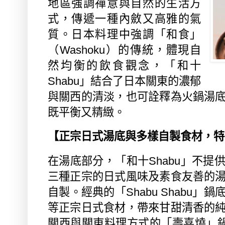
地區強調禪意與自然的生活方
式，傳遞一種內斂又高雅的氣
質。日本料理中強調「和食」
（
Washoku
）的傳統，體現自
然均衡的飲食觀念，「和十
Shabu
」結合了日本關東的濃郁
與關西的清淡，也可詮釋為火鍋湯
既平衡又精緻。
【正宗日式湯底與多樣自製食材，特
在湯底部分，「和十
Shabu
」不提
三種正宗的日式風味及素食友善的
自製。經典的「
Shabu Shabu
」鍋
等正宗日式食材，帶來甘甜清香的
關西與關東料理方式的「壽喜燒」