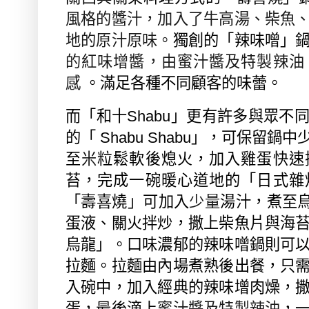
風格的醬汁，加入了牛高湯、柴魚
地的原汁原味。
獨創的「辣味噌」
的紅味增醬，由蜜汁醬及特製辣油
感
。滿足各種不同顧客的味蕾。
而「和十
Shabu
」更有許多與眾不
的「
Shabu Shabu
」，可保留鍋中
至
米
粒鬆軟後熄火，加入雞蛋快速
苔，完成一碗暖心道地的「日式雜
「壽喜燒」可加入
少量
湯汁，煮至
蛋液、關火拌炒，撒上柴魚片與海
烏龍」。口味濃郁的辣味噌鍋則可
拉麵。拉麵由內場煮熟後出餐，只
入碗中，加入經典的辣味增肉燥，
蛋，最後滴上
蜜汁醬及特製辣油
，