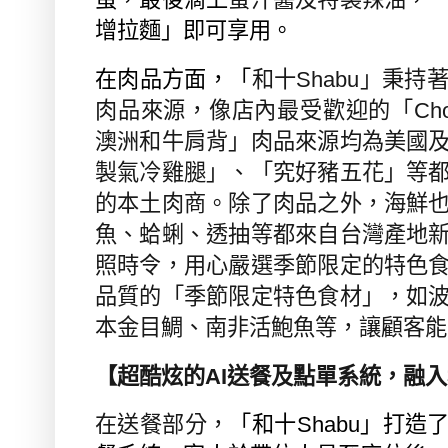
增拉麵」即可享用。
在肉品方面，「
和十
Shabu
」秉持
肉品來源，像店內最受歡迎的「
Cho
澳洲和牛肩背」肉品來源均為美國
製氣冷雞腿」、「究好豬五花」等
的本土肉商。除了肉品之外，海鮮
魚、蛤蜊、透抽等都來自台灣產地
照時令，用心嚴選季節限定的特色
品質的「季節限定特色食材」，如
本金目鯛、南非活鮑魚等，讓顧客能
【超酷炫的
AI
送餐及點單系統，融入
在送餐部分，
「和十
Shabu
」打造