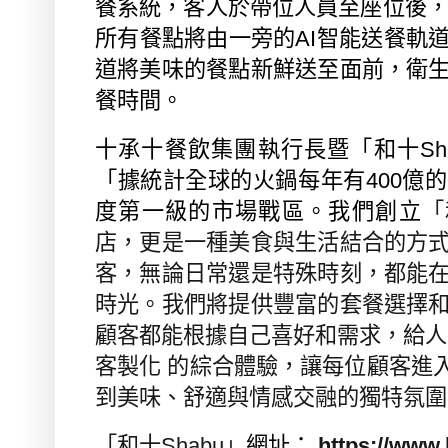
餐系統，客人於帶位人員至座位後
所有餐點將由一旁的
AI
智能送餐軌
道將美味的餐點新鮮送至面前，衛
餐時間。
十承十餐飲集團執行長暨「和十
Sh
「據統計全球的火鍋每年有
400
億的
度第一級的市場戰區。我們創立
「
店，更是一種美食與生活結合的方
客，無論日常還是特殊時刻，都能
時光。我們將提供豐富的套餐選擇
顧客都能根據自己喜好和需求，給人
客製化 的綜合體驗，讓每位顧客進
到美味、舒適與情感交融的獨特氛圍
「和十
Shabu
」
網址：
https://www