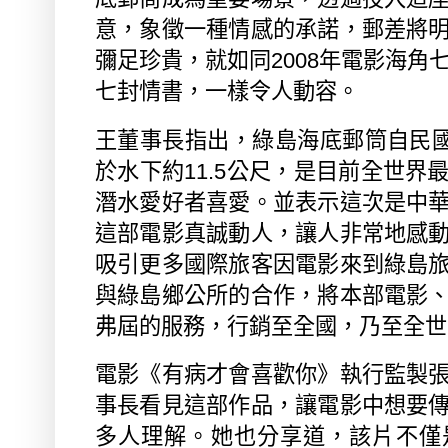
意，象徵一種情感的承諾，郵差將
彌足珍貴，就如同
2008
年電影海角
七封情書，一樣令人動容。
王董事長指出，綠島海底郵筒自民
於水下約
11.5
公尺，是目前全世界
潛水愛好者喜愛。並表示這次是中
這部電影真誠動人，讓人非常地感
吸引更多國際旅客因電影來到綠島
與綠島鄉公所的合作，將本部電影
弗屆的服務，行銷至全國，乃至全世
電影《有病才會喜歡你》執行監製
事長看見這部作品，讓電影中想要
多人理解。她也分享道，該片不僅