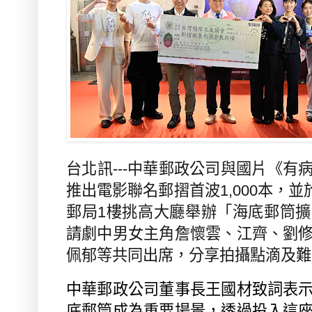
台北訊
---
中華郵政公司與國片《有
推出電影聯名郵摺首波
1,000
本，並
郵局
1
樓挑高大廳舉辦「海底郵筒擴
請劇中男女主角詹懷雲、江齊、劉
佩郁等共同出席，分享拍攝點滴及難
中華郵政公司董事長王國材致詞表
底郵筒成為重要場景，透過投入這