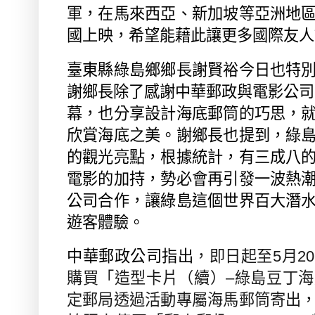
軍，在馬來西亞、新加坡等亞洲地
國上映，希望能藉此讓更多國際友人
臺東縣綠島鄉鄉長謝賢裕今日也特
謝鄉長除了感謝中華郵政與電影公司
幕，也分享設計海底郵筒的巧思，
欣賞海底之美。謝鄉長也提到，綠
的觀光亮點，根據統計，有三成八
電影的加持，勢必會再引發一波熱
公司合作，讓綠島這個世界百大潛
遊客體驗。
中華郵政公司指出
，即日起至
5
月
20
購買「造型卡片（續）–綠島豆丁
定郵局透過活動專屬海馬郵筒寄出