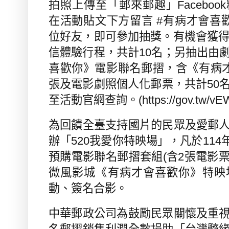
拍照上傳至「郵來郵趣」
Facebook
在活動貼文下方留言
#
有病才會喜
位好友，即可參加抽獎。有機會獲
信體驗行程，共計
10
名；另抽出由
喜歡你》
電影聯名郵摺，含《有病
張及電影劇照個人化郵票，共計
50
至活動官網查詢。
(
https://gov.tw/vE
為回饋全臺支持國片的民眾及愛郵
辦「
520
我愛你特映場」，凡於
114
預購電影聯名郵摺套組
(
含
2
張電影
微風影城《有病才會喜歡你》特映
動、簽名合影。
中華郵政公司為鼓勵民眾關懷及重