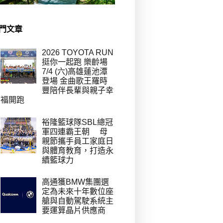
門文章
2026 TOYOTA RUN
挺你一起跑 樂齡場
7/4 (六)高雄蓮池潭
登場 金曲歌王羅時
豐陪伴長輩與親子幸
福開跑
裕隆籃球隊SBL總冠
軍四連霸王朝 母
親節攜手員工家庭日
與體育教育，打造永
續籃球力
高通獲BMW集團選
定為未來十年數位座
艙與自動駕駛系統主
要運算晶片供應商