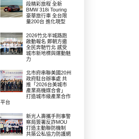
段精彩旅程 全新
BMW 318i Touring
豪華旅行車 全台限
量200台 進化現型
2026竹北半城路跑
啟動報名 鄭朝方邀
全民奔馳竹北 感受
城市新地標與運動魅
力
北市府串聯美國20州
政府駐台辦事處 共
推「2026台美城市
產業商機媒合會」
打造城市級產業合作
平台
新光人壽攜手刑事警
察局簽署反詐MOU
打造主動聯防機制
共築公私協力防護網