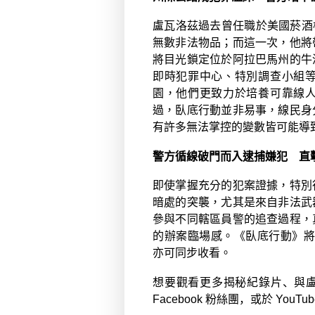
盧瓦洛茲過去曾任職於美國菸酒
無數非法物品；而這一次，他將
將目光鎖定位於阿拉巴馬州的牛
即時犯罪中心、特別調查小組
園，他們更致力於培養可靠線
過，臥底行動並非易事，線民身
有許多無法掌控的變數皆可能導
警方循線破門而入逮捕嫌犯 直
即使掌握充分的犯案證據，特別
暗處的突襲，尤其是來自非法武
參與不同轄區員警的追查過程，
的辦案臨場感。《臥底行動》
亦可同步收看。
想要觀看更多揭秘紀錄片、與
Facebook
粉絲團
，或於
YouTu