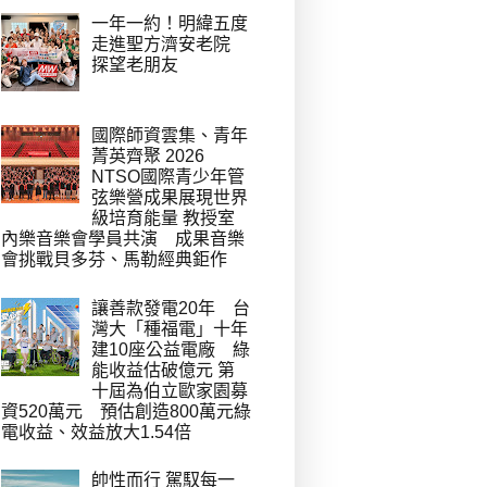
一年一約！明緯五度
走進聖方濟安老院
探望老朋友
國際師資雲集、青年
菁英齊聚 2026
NTSO國際青少年管
弦樂營成果展現世界
級培育能量 教授室
內樂音樂會學員共演 成果音樂
會挑戰貝多芬、馬勒經典鉅作
讓善款發電20年 台
灣大「種福電」十年
建10座公益電廠 綠
能收益估破億元 第
十屆為伯立歐家園募
資520萬元 預估創造800萬元綠
電收益、效益放大1.54倍
帥性而行 駕馭每一