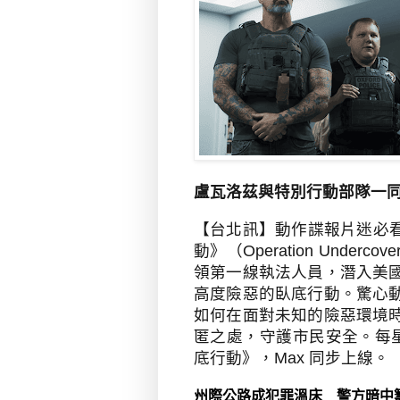
盧瓦洛茲與特別行動部隊一
【台北訊】
動作諜報片迷必
動》（
Operation Undercove
領第一線執法人員，潛入美
高度險惡的臥底行動。驚心
如何在面對未知的險惡環境
匿之處，守護市民安全。每
底行動》，
Max
同步上線。
州際公路成犯罪溫床 警方暗中