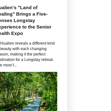
alien's "Land of
aling" Brings a Five-
enses Longstay
perience to the Senior
ealth Expo
Hualien reveals a different kind
 beauty with each changing
ason, making it the perfect
stination for a Longstay retreat.
e most f...