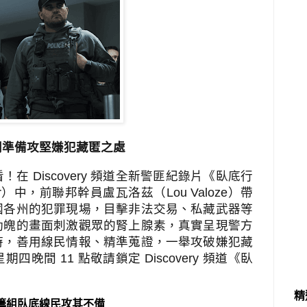
同準備攻堅嫌犯藏匿之處
看！在
Discovery
頻道全新警匪紀錄片《臥底行
r
）中，前聯邦幹員盧瓦洛茲（
Lou Valoze
）帶
國各州的犯罪現場，目擊非法交易、私藏武器等
動魄的畫面刺激觀眾的腎上腺素，真實呈現警方
時，善用線民情報、精準蒐證，一舉攻破嫌犯藏
星期四晚間
11
點敬請鎖定
Discovery
頻道《臥
精
籌組臥底線民攻其不備