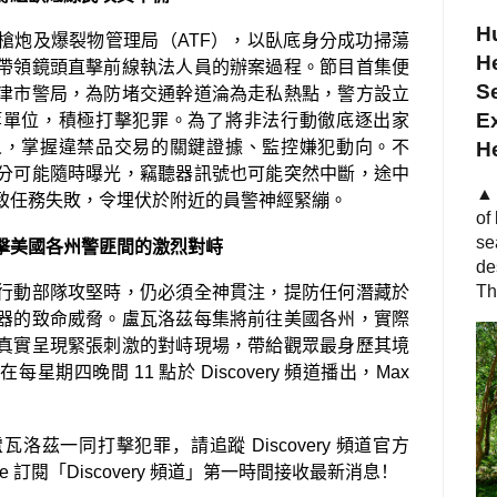
Hu
槍炮及爆裂物管理局（
ATF
），以臥底身分成功掃蕩
He
帶領鏡頭直擊前線執法人員的辦案過程。節目首集便
S
津市警局，為防堵交通幹道淪為走私熱點，警方設立
Ex
等單位，積極打擊犯罪。為了將非法行動徹底逐出家
人，掌握違禁品交易的關鍵證據、監控嫌犯動向。
不
H
分可能隨時曝光，竊聽器訊號也可能突然中斷，途中
▲ 
致任務失敗，令埋伏於附近的員警神經緊繃。
of
se
擊美國各州警匪間的激烈對峙
de
Th
行動部隊攻堅時，仍必須全神貫注，提防任何潛藏於
器的致命威脅。盧瓦洛茲每集將前往美國各州，實際
真實呈現緊張刺激的對峙現場，帶給觀眾最身歷其境
將在每星期四晚間
11
點於
Discovery
頻道播出，
Max
盧瓦洛茲
一同打擊犯罪，請追蹤
Discovery
頻道
官方
be
訂閱「
Discovery
頻道
」第一時間接收最新消息！