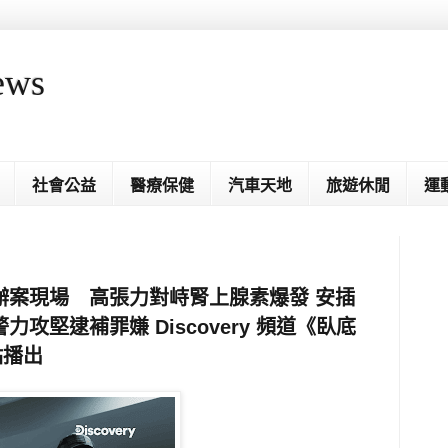
ews
社會公益
醫療保健
汽車天地
旅遊休閒
運
辦案現場 高張力對峙腎上腺素爆發 安插
攻堅逮補罪嫌 Discovery 頻道《臥底
點播出