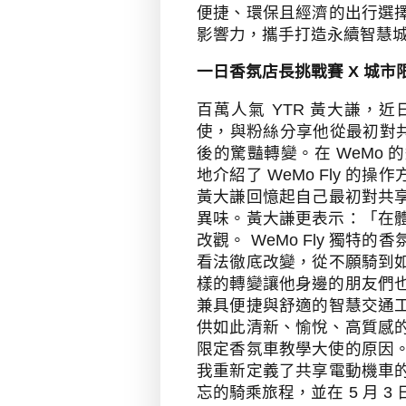
便捷、環保且經濟的出行選
影響力，攜手打造永續智慧
一日香氛店長挑戰賽
X
城市
百萬人氣
YTR
黃大謙，近
使，與粉絲分享他從最初對
後的驚豔轉變。在
WeMo
的
地介紹了
WeMo Fly
的操作
黃大謙回憶起自己最初對共
異味。黃大謙更表示：「在
改觀。
WeMo Fly
獨特的香
看法徹底改變，從不願騎到
樣的轉變讓他身邊的朋友們
兼具便捷與舒適的智慧交通
供如此清新、愉悅、高質感
限定香氛車教學大使的原因
我重新定義了共享電動機車
忘的騎乘旅程，並在
5
月
3