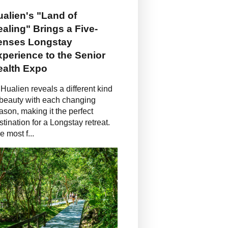
alien's "Land of
aling" Brings a Five-
enses Longstay
perience to the Senior
ealth Expo
Hualien reveals a different kind
 beauty with each changing
ason, making it the perfect
stination for a Longstay retreat.
e most f...