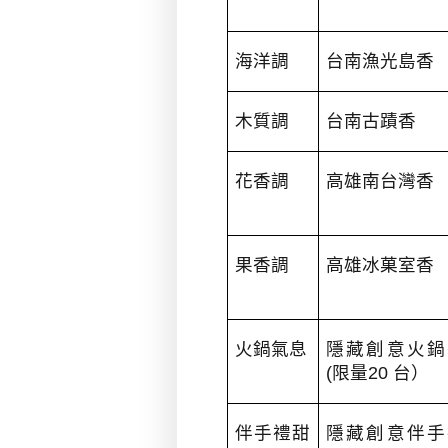
海洋調
台南漁光島香
木質調
台南古蹟香
花香調
高雄南台灣香
果香調
高雄冰菓室香
火鍋氣息
隱藏創意火鍋
(
限量
20
台）
伴手禮甜
隱藏創意伴手