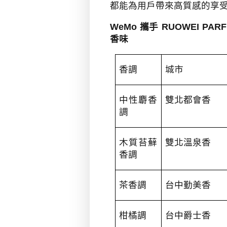
都能為用戶帶來高質感的享
WeMo
攜手
RUOWEI PAR
香味
香調
城市
中性麝香
雙北都會香
調
木質苔蘚
雙北溫泉香
香調
茶香調
台中勤美香
柑橘調
台中爵士香