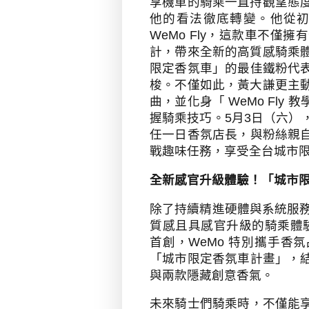
享機車的騎乘一直持觀望態
他的看法徹底轉變。他從
WeMo Fly
，這款車不僅擁有
計，帶來全新的高質感騎乘
限定香氛車」的最佳鐵粉代
梭。不僅如此，黃大謙更主
曲，並化身「
WeMo Fly
教
握騎乘技巧。
5
月
3
日（六）
任一日香氛店長，與粉絲親
戰趣味任務，享受全台城市
全新感官升級體驗！「城市
除了持續精進硬體與系統服
質感且具感官升級的騎乘體
首創，
WeMo
特別攜手香氛
「城市限定香氛車計畫」，
與兩款隱藏創意香氣。
未來騎士們騎乘時，不僅能