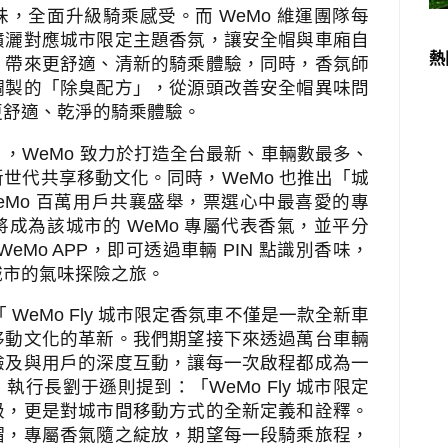
味，全面升級騎乘感受。而
WeMo
維運團隊每
噴灑對應城市限定主題香氛，讓安全帽與車廂自
熱
，帶來更舒適、清新的騎乘體驗，同時，香氛師
調製的「除臭配方」，從源頭改善安全帽異味問
更舒適、乾淨的騎乘體驗。
」，
WeMo
致力於打造全台最新、車輛數最多、
新世代共享移動文化。同時，
WeMo
也推出「城
eMo
百萬用戶共襄盛舉，票選心中最喜愛的專
將成為該城市的
WeMo
專屬代表香氣，並平分
WeMo APP
，即可透過車輛
PIN
點識別香味，
城市的氣味探險之旅。
「
WeMo Fly
城市限定香氛車不僅是一款全新車
移動文化的革新。我們期望接下來透過萬台車輛
驗及與用戶的深度互動，讓每一次啟程都成為一
」執行長劉于遜則提到：「
WeMo Fly
城市限定
級，更是對城市間移動方式的全新定義和詮釋。
帽，專屬香氣隨之綻放，期望每一段騎乘旅程，