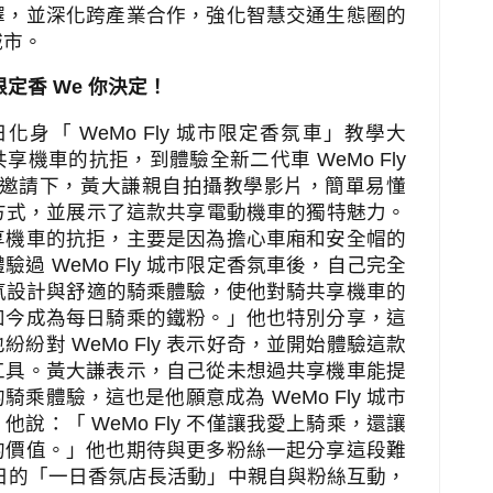
擇，並深化跨產業合作，強化智慧交通生態圈的
城市。
限定香
We
你決定！
日化身「
WeMo Fly
城市限定香氛車」教學大
共享機車的抗拒，到體驗全新二代車
WeMo Fly
邀請下，黃大謙親自拍攝教學影片，簡單易懂
方式，並展示了這款共享電動機車的獨特魅力。
享機車的抗拒，主要是因為擔心車廂和安全帽的
體驗過
WeMo Fly
城市限定香氛車後，自己完全
氛設計與舒適的騎乘體驗，使他對騎共享機車的
如今成為每日騎乘的鐵粉。」他也特別分享，這
也紛紛對
WeMo Fly
表示好奇，並開始體驗這款
工具。黃大謙表示，自己從未想過共享機車能提
的騎乘體驗，這也是他願意成為
WeMo Fly
城市
。他說：「
WeMo Fly
不僅讓我愛上騎乘，還讓
的價值。」他也期待與更多粉絲一起分享這段難
日的「一日香氛店長活動」中親自與粉絲互動，