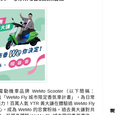
電動機車品牌
WeMo Scooter
（以下簡稱：
出「
WeMo Fly
城市限定香氛車計畫」，為日常
魅力！百萬人氣
YTR
黃大謙在體驗過
WeMo Fly
心，成為
WeMo
的忠實粉絲。過去黃大謙對共
精