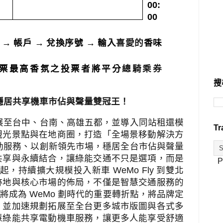
00:
00
p →
帳戶
→
兌換序號
→
輸入
喜愛的
香味
票最高香氛之投票者將平分
總騎乘券
搜
穩居共享機車市佔與聲量雙冠王！
展至台中、台南、高雄五都，並導入同站租還模
Tr
觀光景點與在地商圈，打造「全場景移動解決方
動服務、以創新領先市場，穩居全台市佔與聲量
共享與永續結合，讓綠能交通不只是選項，而是
P
起，持續擴大規模投入新車
WeMo Fly
到雙北
跡地與核心市場的佈局，不僅是智慧交通服務的
將成為
WeMo
劃時代的重要轉折點，將品牌定
，並加速規劃拓展至全台更多城市版圖與各式多
慧綠能共享電動機車服務，讓更多人能享受舒適