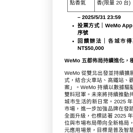
點香氣
香
(
限量
20
台
)
– 2025/5/31 23:59
投票方式｜
WeMo Ap
序號
回饋辦法｜
各城市
得
NT$50,000
WeMo
五都佈局持續進化，
WeMo
從雙北出發並持續擴
式，結合火車站、高鐵站、
案」。
WeMo
持續以數據驅
雙料冠軍。未來將持續推動
城市生活的新日常。
2025
年
市場，進一步加強品牌在發
全面升級，也標誌著
2025
年
位與市場布局帶向全新格局
元應用場景，目標是普及智