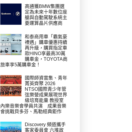
高通獲BMW集團選
定為未來十年數位座
艙與自動駕駛系統主
要運算晶片供應商
和泰商用車「霸氣豪
禮遇」購車優惠持續
再升級，購買指定車
款HINO享最高30萬
購車金，TOYOTA商
旅車享5萬購車金！
國際師資雲集、青年
菁英齊聚 2026
NTSO國際青少年管
弦樂營成果展現世界
級培育能量 教授室
內樂音樂會學員共演 成果音樂
會挑戰貝多芬、馬勒經典鉅作
Discovery 頻道攜手
客家委員會 六堆故