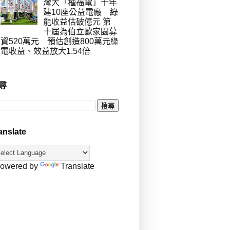
灣大「種福電」十年
建10座公益電廠 綠
能收益估破億元 第
十屆為伯立歐家園募
資520萬元 預估創造800萬元綠
電收益、效益放大1.54倍
尋
anslate
owered by
Translate