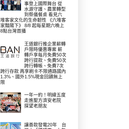
事登上國際舞台 從
水源守護、農業轉型
到祭儀餐桌 看見六
堆客家文化的生命韌性 《六堆客
家豔陽下》 8/8 起每星期六晚上
8點台灣首播
王道銀行推企業薪轉
戶限時優惠專案 薪
轉戶享每月免費50次
跨行提款、免費50次
跨行轉帳、免費7次
跨行存款 再享刷卡不限通路國內
1.3%、國外1.5%現金回饋無上
限
一年一約！明緯五度
走進聖方濟安老院
探望老朋友
讓善款發電20年 台