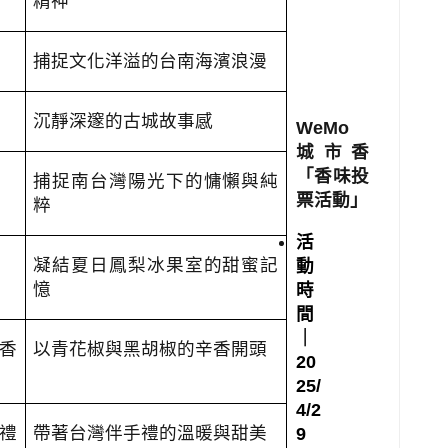
精神
捕捉文化洋溢的台南海濱浪漫
沉靜深邃的古城故事感
WeMo
城市香
「香味投
捕捉南台灣陽光下的慵懶與純
票活動」
粹
活
凝結夏日鳳梨冰果室的甜蜜記
動
憶
時
間
｜
香
以青花椒與黑胡椒的辛香開頭
20
25/
4/2
禮
帶著台灣伴手禮的溫暖與甜美
9