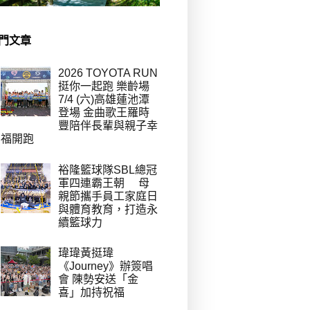
門文章
2026 TOYOTA RUN
挺你一起跑 樂齡場
7/4 (六)高雄蓮池潭
登場 金曲歌王羅時
豐陪伴長輩與親子幸
福開跑
裕隆籃球隊SBL總冠
軍四連霸王朝 母
親節攜手員工家庭日
與體育教育，打造永
續籃球力
瑋瑋黃挺瑋
《Journey》辦簽唱
會 陳勢安送「金
喜」加持祝福