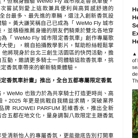
度，但親身體驗
WeMo Fly
城市限定香氛車後，
初次嘗試到愛上這款兼具便利與高質感舒適的
Hu
全台最多、最先進的車輛，還注入創新香氛設
He
體驗。黃大謙笑稱自己已成為「
WeMo Fly
城市
S
表，並積極推薦身邊的朋友們騎乘於雙北各地穿
Ex
動為「
WeMo Fly
城市限定香氛車」創作專屬歌
H
學大使」，親自拍攝教學影片，幫助粉絲輕鬆掌
，他將現身於台北三創生活園區的快閃活動，擔
▲ 
自互動，邀請更多騎士一同體驗這款香氛車，挑
of
限定香氛車帶來的嶄新騎乘體驗。
se
de
限定香氛車計畫」推出，全台五都專屬限定香氣
Th
務，
WeMo
也致力於為共享騎士打造更時尚、高
驗。
2025
年更是挑戰自我精益求精，突破業界
品牌
RUOWEI PARFUM
若維香水，推出全新
結合五都在地文化，量身調製八款限定主題香氣
享受清新怡人的專屬香氛，更能徹底告別打開車