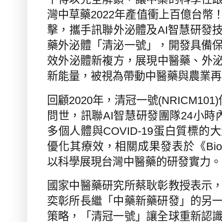
灣中草藥
2022
年產值衝上百億台幣
擊，攜手訊聯外泌體及
AI
智慧研發
藥外泌體「清泌一號」，開發
具備
效外泌體新複方，展現中醫藥、外
新能量，
被視為帶動中醫藥與農業再
回顧
2020
年，清冠一號
(NRICM101)
問世，訊聯
AI
智慧研發團隊
24
小時
多個人體與
COVID-19
蛋白質標的大
優化其療效，相關成果發表於《
Bi
以科學展現台灣中醫藥的研發實力。
國家中醫藥研究所蔡耿彰教授表示
奕彰所長繼「中藥新藥研發」的另
策略，「清冠一號」讓全球重新認