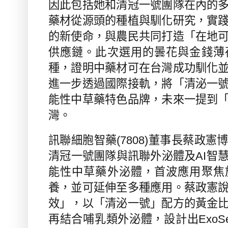
因此
包括她
和清冠一號團隊在內
的
藥材從源頭的種植與馴化研究，實
的新使命，
與農民共同打造「在地
供應鏈。
此次選用的曇花與金錢薄
種，證明中藥材可在台灣成功馴化
進一步透過國際接軌，將「清泌一
能性中草藥特色品牌，未來一提到
灣。
訊聯細胞智藥
(7808)
董事長蔡政憲
清冠一號團隊與訊聯外泌體及
AI
智
能性中草藥外泌體，首波應用聚焦
養，並可延伸至多種應用。蔡政憲
效」，以「清泌一號」配方的黃金
再結合
哺乳類外泌體，設計出
ExoSe