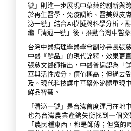
號」
則進一步展現中草藥的創新與
於再生醫學、免疫調節、醫美與皮
泌一號」結合
AI
模擬與科學分析，
繼「清冠一號」後，推動台灣中醫藥
台灣中醫病理學醫學會副秘書長張
中醫『鮮品』
的現代詮釋，效果更
張慈文醫師指出，中醫普遍認為「
華與活性成分，價值極高；
但過去
及。現代科技讓中草藥外泌體重現
鮮品智慧。
「
清泌一號
」是台灣首度運用在地
也為台灣農業產銷失衡找到一個突
「農民種東西，都是師傅；但賣的