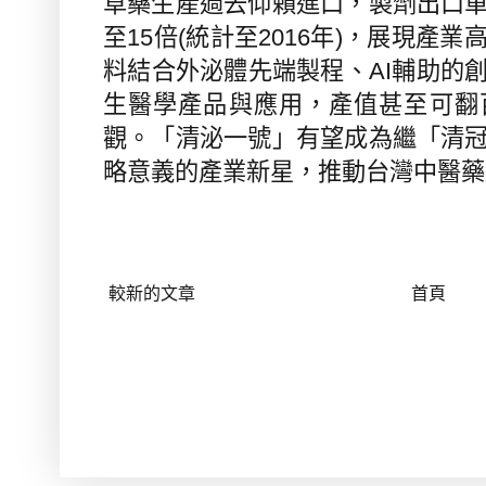
草藥生產過去仰賴進口，製劑出口
至
15
倍
(
統計至
2016
年
)
，展現產業
料結合外泌體先端製程、
AI
輔助的
生醫學產品與應用，產值甚至可翻
觀。「清泌一號」有望成為繼「清
略意義的產業新星，推動台灣中醫藥
較新的文章
首頁