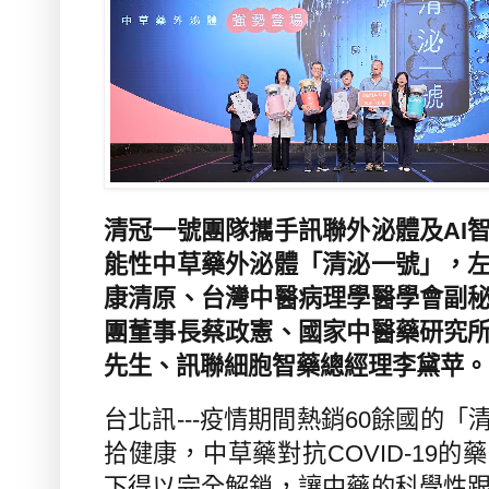
清冠一號團隊攜手訊聯外泌體及AI
能性中草藥外泌體「清泌一號」，
康清原、台灣中醫病理學醫學會副
團董事長蔡政憲、國家中醫藥研究
先生、訊聯細胞智藥總經理李黛苹。
台北訊
---
疫情期間熱銷
60
餘國的「
拾健康，中草藥對抗
COVID-19
的藥
下得以完全解鎖，讓中藥的科學性