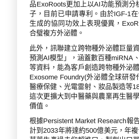
品
ExoRoots
更加上以
AI
功能預測分
子，目前已申請專利。由於
IGF-1
在
生成的協同功效上表現優異，
ExoR
合璧複方外泌體。
此外，訊聯建立跨物種外泌體巨量
預測
AI
模型」，涵蓋數百種
miRNA
等資料，能為客戶創造跨物種外泌
Exosome Foundry(
外泌體全球研發
醫療保健、光電雷射、妝品製造等
1
這次更擴大到中醫藥與農業再生醫
價值
。
根據
Persistent Market Research
報
計到
2033
年將達約
500
億美元，年複