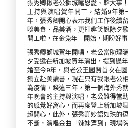
張秀卿揪老公獅城曬恩愛、幹大事
主持與演唱賀年開工，結婚
9
年第
年，張秀卿開心表示我們工作後續
啖美食、品美酒，更打趣笑說除夕
開工啦，在金兔年一開始，期盼好事
張秀卿獅城賀年開唱，老公當助理
夕受邀在新加坡賀年演出，提到過
婚至今
9
年，與老公王國贊首次在國
獨立赴美讀書，現在只有我跟老公
為疫情，睽違三年，第一個海外秀
年晚會的主持與演唱，老公難得當
的感覺好窩心，而再度登上新加坡
超開心，此外，張秀卿妙語如珠的
不斷，演唱金曲「辣妹駕到」現場