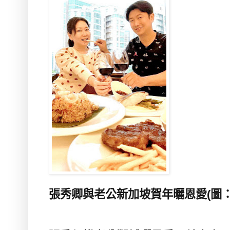
張秀卿與老公新加坡賀年曬恩愛(
圖