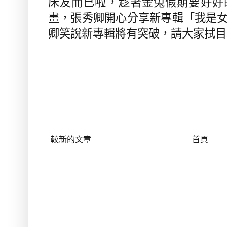
床友而已啦，趁著金兔假期要好好
畫，張秀卿開心分享新專輯「我是
卿笑說新專輯將有突破，請大家拭目
較新的文章
首頁