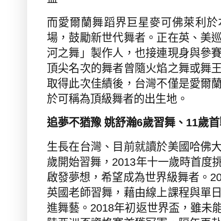
而愛爾蘭舞蹈界巨星麥可佛萊利於
場，鼓勵新世代舞者。正在英、美
河之舞」製作人，也接連現身與參
頂尖名次的舞者曾隨火焰之舞或舞
取得此次佳績後，台灣不僅是愛爾
於可稱為頂級舞者的出生地。
追夢不猶豫 姚舒瀚
6
歲習舞、
11
歲首
生長在台灣、目前就讀於美國哈佛
歲開始習舞，
2013
年十一歲時首度
啟發夢想，希望成為世界級舞者。
2
英國老師習舞，藉由線上課程與單
進舞藝。
2018
年初返世界盃，雖未