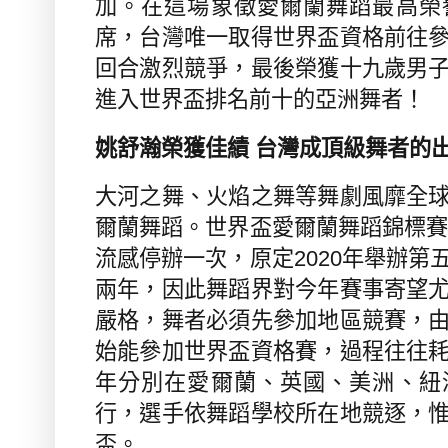
加。在這場象徵愛爾蘭舞蹈最高榮
席，台灣唯一取得世界盃資格前往
回合激烈競爭，最後榮獲十九歲男
進入世界盃排名前十的亞洲舞者！
姚舒瀚榮獲佳績 台灣成頂級舞者的
大河之舞、火焰之舞等舞劇風靡全
爾蘭舞蹈。世界盃愛爾蘭舞蹈錦標
流感停辦一次，原定
2020
年舉辦第
兩年，因此舞蹈界對今年賽事寄望
嚴格，舞者必須先參加地區競賽，
始能參加世界盃資格賽，過程往往
年分別在愛爾蘭、英國、美洲、紐
行，選手依舞蹈學校所在地競逐，
盃。