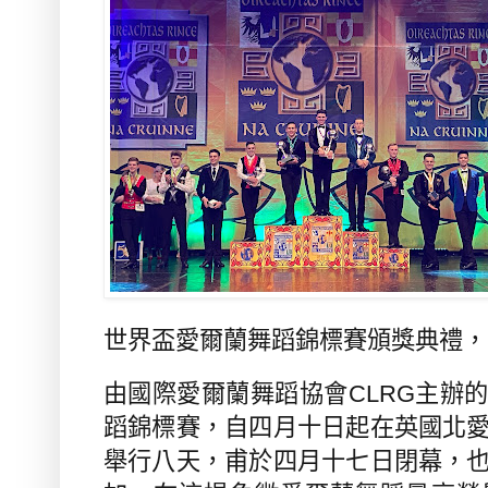
世界盃愛爾蘭舞蹈錦標賽頒獎典禮，
由國際愛爾蘭舞蹈協會
CLRG
主辦的
蹈錦標賽，自四月十日起在英國北
舉行八天，甫於四月十七日閉幕，