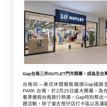
Gap
台南三井
OUTLET
門市
開幕，成為全台
台南訊
---
美式休閒服裝龍頭
Gap
插旗
PARK
台南，於
2
月
25
日盛大開幕，為
看準連假台南旅行熱潮，
Gap
特別祭出
題活動，除了復古柑仔店打卡區以及滿