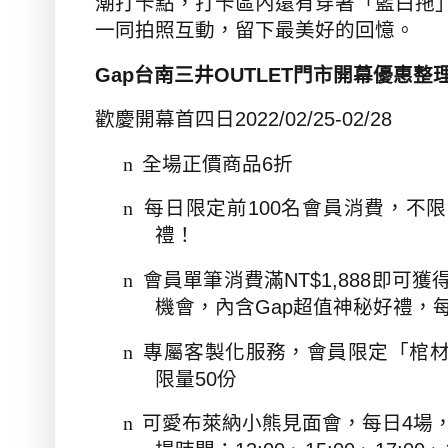
潮打卡點，打卡區內還有穿著「藍白拖
一同拍照互動，留下最美好的回憶。
Gap
台南三井
OUTLET
門市開幕優惠整
歡慶開幕首四日
2022/02/25-02/28
n
全場正價商品
6
折
n
每日限定前
100
名會員消費，不限
禮！
n
會員單筆消費滿
NT$1,888
即可獲
機會，內含
Gap
超值神秘好禮，
n
專屬客製化服務，會員限定「棺
限量
50
份
n
可愛布萊納小熊見面會，每日
4
場