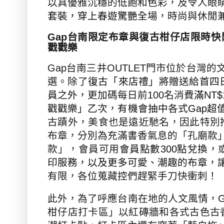
以具優雅沉穩的低飽和色彩，及令人眼
套裝，穿上春遊驚艷全
場，時尚與休閒
Gap
台南限定布章與復古柑仔店限時快
戳戳樂
Gap
台南三井
OUTLET
門市位於台灣的
選。除了
復古「來店禮」將贈送給首四
員之外，
更加碼每日前
100
名消費
滿
NT$
戳戳樂」乙次，有機會抽中各式
Gap
超
古蹟外，美食也是遠近馳名，因此
特別
布章，分別為充滿書香氣息的
「
孔廟款
款」，會員可用
會員點數
300
點兌換，
印服務，以及更多可愛、潮趣的布章，
有限，各位蒐藏控們趕緊手刀快衝刺！
此外，為了呼應台南
在地的人文風情，
柑仔店打卡區」以紅磚牆和各式古色古