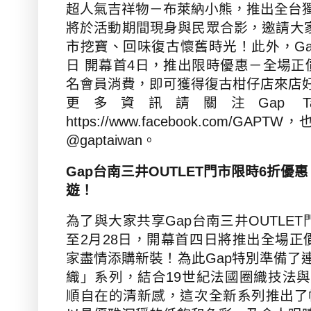
超人氣吉祥物－布萊納小熊，推出全台
將於活動期間現身與民眾合影，邀請大
市挖寶
、回味復古懷舊時光！此外，
G
日
開幕首
4
日，推出限時優惠－全場正
名會員消費，即可獲得復古柑仔店來店
更多資訊請關注
Gap Ta
https://www.facebook.com/GAPTW
，
@gaptaiwan
。
Gap
台南三井
OUTLET
門市限時
6
折優惠
遊！
為了與大家共享
Gap
台南三井
OUTLET
至
2
月
28
日，開幕首四日將推出全場正
家盡情添購新裝！為此
Gap
特別準備了
織」系列，結合
19
世紀法國圈織技法與
順自在的清新感，這次全新系列推出了