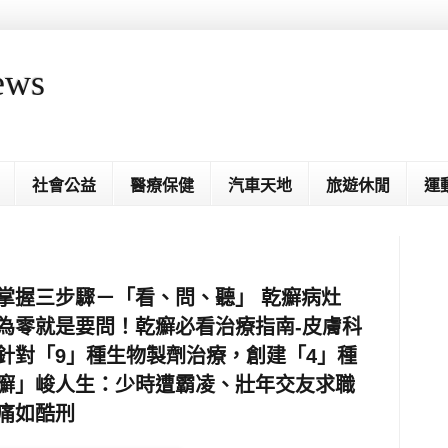
ews
社會公益
醫療保健
汽車天地
旅遊休閒
運
掌握三步驟－「看、問、聽」 乾癬病灶
為零就是要問！乾癬必看治療指南-皮膚科
針對「9」種生物製劑治療，創建「4」種
「癬」峻人生：少時遭霸凌、壯年交友求職
痛如酷刑