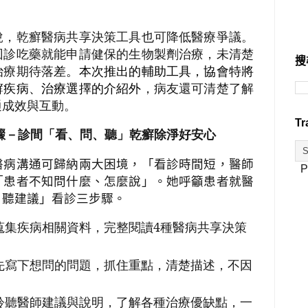
說，
乾癬醫病共享決策工具也可降低醫療爭議。
回診吃藥就能申請健保的生物製劑治療，未清楚
搜
治療期待落
差。本次推出的輔助工具，協會特將
癬疾病、治療選擇的介紹外
，病友還可清楚了解
通成效與互動。
Tr
步驟－診間「看、問、聽」乾癬除淨好安心
醫病溝通可歸納兩大困境，「看診時間短，醫師
P
「患者不知問什麼、怎麼說」。她呼籲患者就醫
、聽建議」看診三步驟。
蒐集疾病相關資料，完整閱讀4種醫病共享決策
先寫下想問的問題，抓住重點，清楚描述，不因
。
聆聽醫師建議與說明，了解各種治療優缺點，一