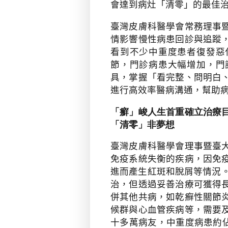
會達到病灶「清零」的最佳
臺灣皮膚科醫學會常務理事
情影響慢性病患回診與追蹤
看到不少中重度患者復發惡
節，門診病患大幅增加，門
具，掌握「看完整、問明白
進行高效率醫病溝通，幫助
「癬」峻人生首重確立治療
「清零」非夢想
臺灣皮膚科醫學會理事暨臺
免疫系統失衡的疾病，因免
進而產生紅斑和脫屑等情況
治，但透過妥善治療可獲得
併其他共病，如乾癬性關節
候群與心血管疾病等，需要
十多萬病友，中重度病患約