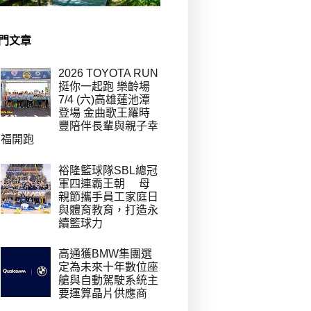
門文章
2026 TOYOTA RUN
挺你一起跑 樂齡場
7/4 (六)高雄蓮池潭
登場 金曲歌王羅時
豐陪伴長輩與親子幸
福開跑
裕隆籃球隊SBL總冠
軍四連霸王朝 母
親節攜手員工家庭日
與體育教育，打造永
續籃球力
高通獲BMW集團選
定為未來十年數位座
艙與自動駕駛系統主
要運算晶片供應商