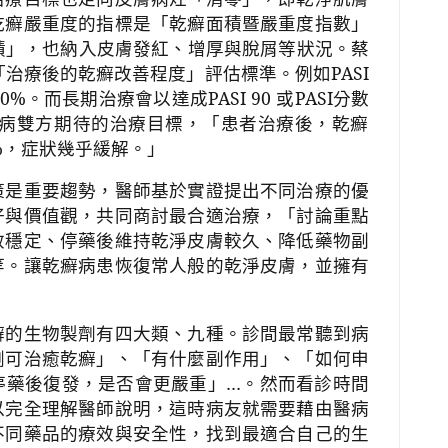
乾癬嚴重度的指標是「乾癬面積暨嚴重度指數」
積」，也納入皮膚發紅、增厚與脫屑等狀況。蔡
「治療後的乾癬改善程度」評估標準。例如
PASI
90%
。而長期治療會以達成
PASI 90
或
PASI
分數
病雙方期待的治療目標，「患者治療後，乾癬
%
，症狀幾乎緩解。」
策是重要趨勢，醫師基於實證提出不同治療的優
好與價值觀，共同商討最合適治療，「討論重點
效穩定、停藥後維持乾淨皮膚較久、降低藥物副
等。讓乾癬病患恢復常人般的乾淨皮膚，並擁有
癬的生物製劑有四大類、九種。診間最常聽到病
劑可治癒乾癬」、「有什麼副作用」、「如何申
停藥後復發，是否會更嚴重」
…
。然而看診時間
以完全理解醫師說明，這時病友就需要藉由醫病
不同藥品的療效與安全性，找到最適合自己的生