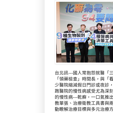
台北訊---國人常抱怨就醫
「領藥檢查」時間長，與「
少醫院縮減假日門診或夜診
跑醫院的慢性病感受尤為深
的慢性病
---
乾癬，一口氣推
教單張、治療衛教工具書與
動瞭解治療目標與多元治療