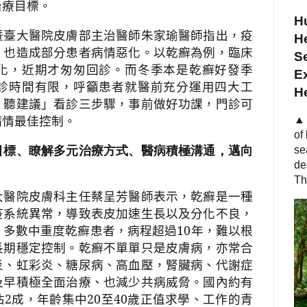
治療目標。
Hu
暨臺大醫院皮膚部主治醫師朱家瑜醫師
指出，疫
He
，也造成部分患者病情惡化。以乾癬為例，臨床
S
化，近期才匆匆回診。而冬季本是乾癬好發季
Ex
診時間有限，呼籲患者就醫前充分運用四大工
H
、聽建議」看診三步驟，事前做好功課，門診可
病情最佳控制。
▲ 
of
目標、瞭解多元治療方式、醫病積極溝通，邁向
se
de
Th
大醫院皮膚科主任蔡呈芳醫師
表示，乾癬是一種
疫系統異常，導致表皮加速生長以及分化不良，
。多數中重度乾癬患者，病程超過
10
年，難以根
長期穩定控制。乾癬不單單只是皮膚病，亦常合
炎、虹彩炎、糖尿病、高血壓，腎臟病、代謝症
及早積極全面治療、也減少共病威脅。國內約有
佔
2
成，年齡集中
20
至
40
歲正值求學、工作的青