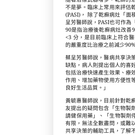
不是夢。臨床上常用來評估
(PASI)
， 除了乾癬病灶「面
呈芳醫師說，
PASI
也可作為
90
是指治療後乾癬病灶改善
<3
分，是目前臨床上符合醫
的嚴重度比治療之前減少
90
蔡呈芳醫師說，醫病共享決
缺點，病人則提出個人的喜
包括治療快速產生效果、療
作用、增加藥物使用方便性
良好生活品質。」
黃毓惠醫師說，目前針對乾
友提出的疑問包含「生物製
請健保用藥」、「生物製劑
有限，無法全數盡問，或難
共享決策的輔助工具，了解