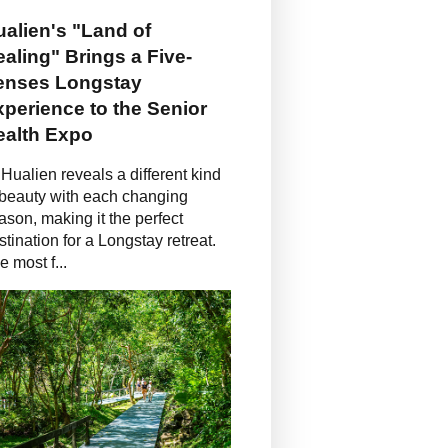
alien's "Land of
aling" Brings a Five-
enses Longstay
perience to the Senior
ealth Expo
Hualien reveals a different kind
 beauty with each changing
ason, making it the perfect
stination for a Longstay retreat.
e most f...