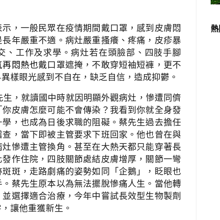
表示，一般民眾在疫情期間戴口罩，感到皮膚悶
熱
是長年嚴重不適。病灶嚴重搔癢、疼痛，皮疹暴
交、工作及求學。病灶若在頭臉部、四肢手腳
氣再悶熱也
戴口罩遮掩，不敢穿短袖短褲，更不
界異樣眼光感到不自在，缺乏自信，造成抑鬱。
先生，就讀國中時就因明顯外觀病灶，慘遭同儕
「你皮膚怎麼可能不會傳染？我看到你就全身發
升學，也成為日後求職的阻礙。蔡先生過去擔任
稽查，當下即被主管要求下班回家。他也曾在與
病灶慘遭主管換角。甚至在大熱天都只能穿著長
化發作住院，四肢關節處結皮膚增厚，關節一彎
跡斑斑，走路劇痛的姿勢如同「企鵝」，眨眼也
手。蔡先生原本以為無法擺脫慘痛人生。當他轉
，並選擇適合治療，今年中嘗試長效型生物製劑
零，讓他重獲新生。