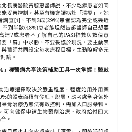
台北長庚醫院黃毓惠醫師
說，不少乾癬患者如同
已能妥善控制，甚至有機會讓病灶「清零」。她
者調查
，不到
3
成
(29%)
患者認為完全或幾近
[1]
，不到半數
(48%)
患者能坦然告訴醫師自己想要
高達
7
成患者不了解自己的
PASI
指數與數值意
者要
「癬」中求勝，不要妥協於現況，要主動表
，與醫師共同設定每次療程目標，主動瞭解多元
策討論。
4」種醫病共享決策輔助工具一次掌握！醫鼓
！
物治療選擇取決於嚴重程度。輕度始用外用藥
0%
的體表面積有發紅、脫屑，應考慮全身紫外
用藥膏治療仍無法有效控制，需加入口服藥物。
，可向健保申請生物製劑治療。政府給付四大
福音。
治療目標也走向皮膚病灶「清零」，即乾淨肌膚