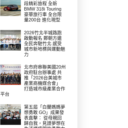
段精彩旅程 全新
BMW 318i Touring
豪華旅行車 全台限
量200台 進化現型
2026竹北半城路跑
啟動報名 鄭朝方邀
全民奔馳竹北 感受
城市新地標與運動魅
力
北市府串聯美國20州
政府駐台辦事處 共
推「2026台美城市
產業商機媒合會」
打造城市級產業合作
平台
第五屆「白蘭媽媽夢
想勇敢 GO」成果發
表直擊： 從母親回
歸自我，見證夢想在