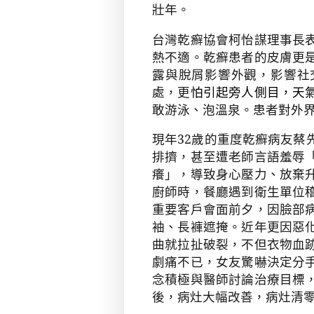
壯年。
台灣乾癬協會柯怡謀理事長
熱不適。乾癬患者的皮膚更
露與脫屑影響外觀，影響社
處，更
怕引起旁人側目，天
敢游泳、泡溫泉。患者對外
現年
32
歲的重度乾癬病友蔡
排擠，甚至遭老師言語羞辱
癢」，導致身心壓力、放棄
廚師時，餐廳遇到衛生單位
重要客戶會面前夕，因臉部
袖、長褲遮掩。近年更因惡
曲就拉扯破裂，不但衣物血
劇痛不已，女友驚嚇決定分
念積極與醫師討論治療目標
後，病灶大幅改善，病灶清