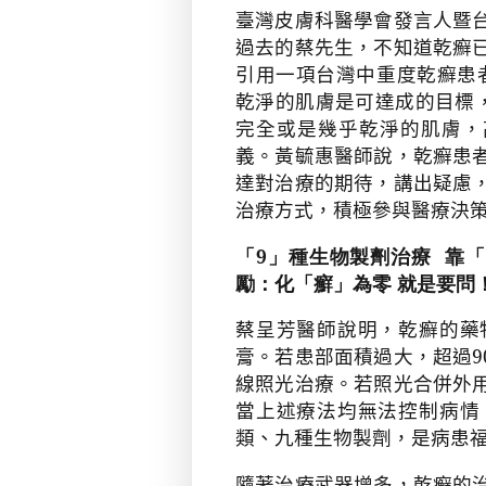
臺灣皮膚科醫學會發言人暨
過去的蔡先生，不知道乾癬
引用一項台灣中重度乾癬患
乾淨的肌膚是可達成的目標
完全或是幾乎乾淨的肌膚，
義。黃毓惠醫師說，乾癬患
達對治療的期待，講出疑慮
治療方式，積極參與醫療決
「9」種生物製劑治療
靠「
勵：化「癬」為零 就是要問
蔡呈芳醫師說明，乾癬的藥
膏。若患部面積過大，超過
9
線照光治療。若照光合併外
當上述療法均無法控制病情
類、九種生物製劑，是病患
隨著治療武器增多，乾癬的