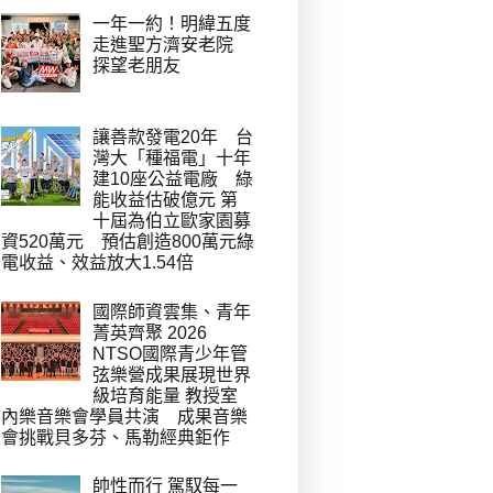
一年一約！明緯五度
走進聖方濟安老院
探望老朋友
讓善款發電20年 台
灣大「種福電」十年
建10座公益電廠 綠
能收益估破億元 第
十屆為伯立歐家園募
資520萬元 預估創造800萬元綠
電收益、效益放大1.54倍
國際師資雲集、青年
菁英齊聚 2026
NTSO國際青少年管
弦樂營成果展現世界
級培育能量 教授室
內樂音樂會學員共演 成果音樂
會挑戰貝多芬、馬勒經典鉅作
帥性而行 駕馭每一