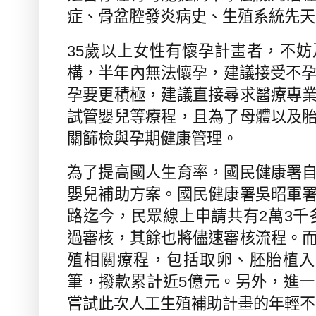
症、骨盆腔發炎病史、生殖系統先天
35
歲以上女性有懷孕計畫者，不妨
構，半年內無法懷孕，建議接受不
孕要更積極，建議直接尋求醫療專
試管嬰兒等療程，且為了母體以及
關篩檢與孕期健康管理。
為了提高國人生育率，國民健康署
嬰兒補助方案。國民健康署吳昭軍
路迄今，民眾線上申請共有
2
萬
3
千
過審核，其餘也將儘速審核流程。
殖相關療程，包括取卵、胚胎植入
筆，撥款累計近
5
億元。另外，進一
嘗試此次人工生殖補助計畫的年輕不