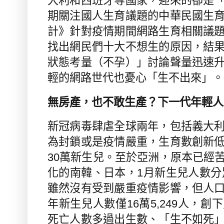
大利和西班牙等國家，迎來的卻是
期關注國人生育議題的中華民國生
計》針對疫情期間網路生育相關議
找出網民們十大不想生的原因，結
狀態考量（不孕）」討論聲量迅速
輕的網路世代也憂心「生不出來」
。
無房產，也不敢生產？下一代年輕人
新冠病毒肆虐全球兩年，包括義大
為封鎖或是疫情嚴重，生育數創新
30
萬新生兒。至於亞洲，原本已經
化的南韓、日本，
1
月新生兒人數分
雖然沒有受到嚴重疫情影響，但人
年新生兒人數僅
16
萬
5,249
人，創下
死亡人數多過出生數、「生不如死