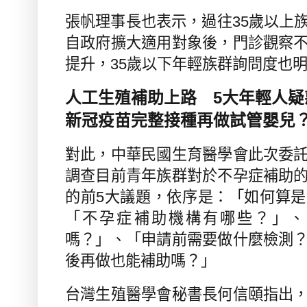
張帆理事長也表示，過往
35
歲以上
自政府擴大適用對象後，門診觀察
提升，
35
歲以下年輕族群詢問度也
人工生殖補助上路
5
大年輕人疑
新冠疫苗完整接種再做試管嬰兒
對此，中華民國生育醫學會此次委
調查目前青年族群對於不孕症補助
的前
5
大議題，依序是：「如何算是
「不孕症補助機構有哪些？」、
嗎？」、「申請前需要做什麼檢測
後再做也能補助嗎？」
台灣生殖醫學會秘書長何信頤指出