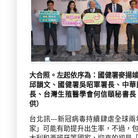
大合照。左起依序為：國健署麥揚
邱韻文、國健署吳昭軍署長、中華
長、台灣生殖醫學會何信頤秘書長
供）
台北訊---新冠病毒持續肆虐全球
家」可能有助提升出生率，不過，