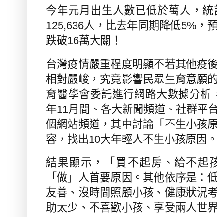
今年元月出生人數已低於萬人，統
125,636
人，比去年同期降低
5%
，
跌破
16
萬大關！
台灣疫情嚴重程度明顯不若其他疫
相對嚴峻，究竟影響民眾生育意願
育醫學會委託進行網路大數據分析
年
11
月間、各大新聞頻道、社群平
個網站頻道，其中討論「不生小孩
容，找出
10
大年輕人不生小孩原因
結果顯示，「買不起房、給不起
「做」人首要原因。其他依序是：
友善、沒時間照顧小孩、健康狀況
助太少、不喜歡小孩、享受兩人世