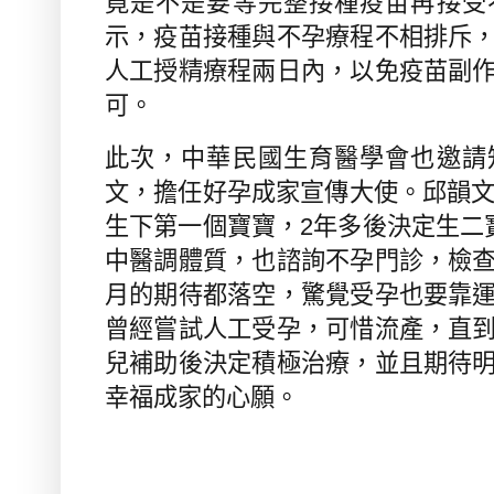
竟是不是要等完整接種疫苗再接受
示，疫苗接種與不孕療程不相排斥
人工授精療程兩日內，以免疫苗副
可。
此次，中華民國生育醫學會也邀請
文，擔任好孕成家宣傳大使。邱韻
生下第一個寶寶，
2
年多後決定生二
中醫調體質，也諮詢不孕門診，檢
月的期待都落空，驚覺受孕也要靠
曾經嘗試人工受孕，可惜流產，直
兒補助後決定積極治療，並且期待
幸福成家的心願。