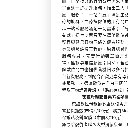
堅持最貼近消費者需求，
誼一直
了更進一步提升服務，推出三大
感」服務：「一站有感」滿足生
碌的族群，在徳誼數位的所有門
以一站式服務滿足一切需求；「
有感」提供消費只要在德誼數位
獲得與蘋果原廠同級的優質服務
專業認證維修工程師、原廠認證
服務專員、完善行動裝置險方
擇，擁抱專業信賴感；同時，全
誼數位門市也提供舊機回收多台
台新機服務，到配合百貨更享有母
後服務上，德誼數位在全台三間門
程及原廠講師授課，「貼心有感」
徳誼母親節優惠方案多
徳誼數位母親節多重送優惠方
電腦保護殼
(
市價
4,180
元
) ;
購買
Ma
保護貼及鍵盤膜（市價
3,010
元）
絲最哈復仇者聯盟大型滑鼠桌墊，