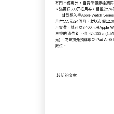
有門市優惠外，百貨母親節檔期再
享滿萬送
500
元抵用券，相當於
5%
針對想入手
Apple Watch Series
月付
999
元
/24
個月，就送市價
12,9
月資費，就可以
3,400
元將
Apple W
單機的消費者，也可以
199
元
(1.5
或是搶先預購最新
與
元
)
。
iPad Air
數位。
較新的文章