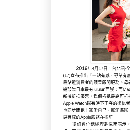
2019
年
月
日，台北訊
4
17
-
(17)
宣布推出「一站有感、專業有
最貼近消費者的蘋果顧問服務。母
機殼贈日本最夯
面膜；而
lululun
Ma
新機折抵優惠，鑑價折抵最高可折
還有時下正夯的復仇
Apple Watch
也同步開跑！寵愛自己、寵愛媽咪
最有感的
Apple
服務在德誼
徳誼數位總經理趙憶南表示