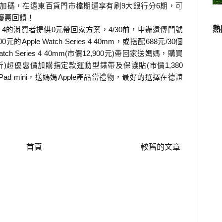
加碼，在遠東百貨門市檔期還享有刷
9
大銀行分
6
期，可
優惠回饋！
的消費者提供
元帶回家方案，
前，申辦遠傳門號
熱
 4
0
4/30
00
元的
Apple Watch Series 4 40mm
，或搭配
688
元
/30
個
，購買
atch Series 4 40mm(
市價
12,900
元
)
帶回家送媽媽
折
)
超優惠價加購指定款運動型錶帶及保護貼
(
市價
1,380
，送媽媽
產品當禮物，最好的選擇在德誼
iPad mini
Apple
首頁
較舊的文章