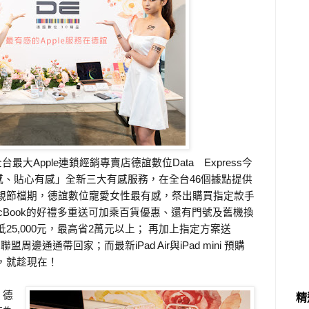
全台最大
Apple
連鎖經銷專賣店德誼數位
Data
Express
今
在全台
個據點提供
感、貼心有感」全新三大有感服務，
46
親節檔期，德誼數位寵愛女性最有感，祭出購買指定款手
的好禮多重送可加乘百貨優惠、還有門號及舊機換
cBook
抵
，最高省
萬元以上；
再加上指定方案送
25,000
元
2
者聯盟周邊通通帶回家；而最新
與
預購
iPad Air
iPad mini
，就趁現在！
，德
精