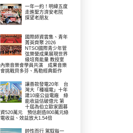
一年一約！明緯五度
走進聖方濟安老院
探望老朋友
國際師資雲集、青年
菁英齊聚 2026
NTSO國際青少年管
弦樂營成果展現世界
級培育能量 教授室
內樂音樂會學員共演 成果音樂
會挑戰貝多芬、馬勒經典鉅作
讓善款發電20年 台
灣大「種福電」十年
建10座公益電廠 綠
能收益估破億元 第
十屆為伯立歐家園募
資520萬元 預估創造800萬元綠
電收益、效益放大1.54倍
帥性而行 駕馭每一