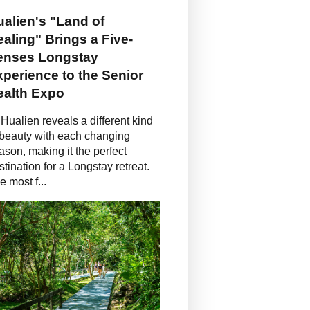
alien's "Land of
aling" Brings a Five-
enses Longstay
perience to the Senior
ealth Expo
Hualien reveals a different kind
 beauty with each changing
ason, making it the perfect
stination for a Longstay retreat.
e most f...