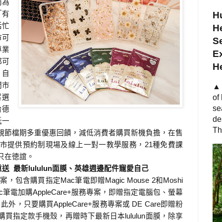
而為
「有
Hu
活忙
He
市可
S
專業
Ex
都可
H
，自
門市
▲ 
案選
of
台德
se
de
抵一
Th
親節檔期多重優惠回饋，減低消費者購買新機負擔，在售
市提供預約制現場及線上一對一教學服務，
21
種免費課
只在徳誼。
最新
寵愛自己
重送
lululun
面膜、英雄週邊配件
，包含購買指定
案
Mac
筆電即贈
Magic Mouse 2
和
Moshi
，即贈指定電腦包、螢幕
c
筆電加購
AppleCare+
服務專案
粉
。此外，只要購買
AppleCare+
服務專案或
DE Care
即贈
購買指定款手機殼，再贈時下最新日本
lululun
面膜，除享