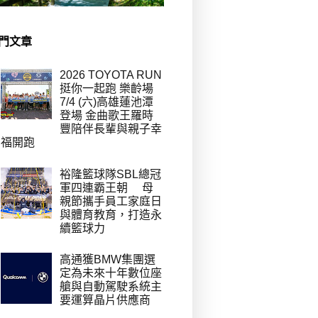
門文章
2026 TOYOTA RUN
挺你一起跑 樂齡場
7/4 (六)高雄蓮池潭
登場 金曲歌王羅時
豐陪伴長輩與親子幸
福開跑
裕隆籃球隊SBL總冠
軍四連霸王朝 母
親節攜手員工家庭日
與體育教育，打造永
續籃球力
高通獲BMW集團選
定為未來十年數位座
艙與自動駕駛系統主
要運算晶片供應商