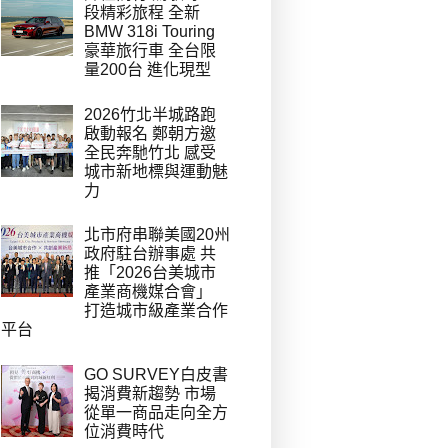
段精彩旅程 全新
BMW 318i Touring
豪華旅行車 全台限
量200台 進化現型
2026竹北半城路跑
啟動報名 鄭朝方邀
全民奔馳竹北 感受
城市新地標與運動魅
力
北市府串聯美國20州
政府駐台辦事處 共
推「2026台美城市
產業商機媒合會」
打造城市級產業合作
平台
GO SURVEY白皮書
揭消費新趨勢 市場
從單一商品走向全方
位消費時代