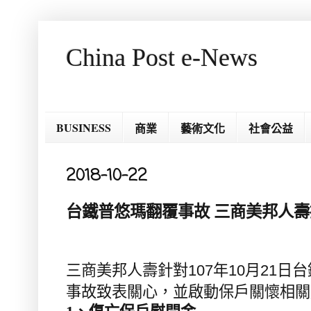
China Post e-News
BUSINESS
商業
藝術文化
社會公益
2018-10-22
台鐵普悠瑪翻覆事故 三商美邦人
三商美邦人壽針對
107
年
10
月
21
日台
事故致表關心，並啟動保戶關懷相關