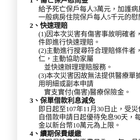
1
、傷亡保戶慰問金
給予死亡保戶每人
3
萬元，加護病
一般病房住院保戶每人
5
千元的慰
2
、快速理賠
(1)
因本次災害有傷害事故明確者
件即進行快速理賠。
(2)
主動進行搜尋符合理賠條件者
仁，主動協助家屬
並快速辦理理賠服務。
(3)
本次災害因故無法提供醫療單
用明細或副本申請
實支實付
(
傷害
)
醫療保險金。
3
、保單借款利息減免
即日起至
107
年
11
月
30
日止，受災
自借款申請日起優待免息
90
天，
金以新台幣
10
萬元為上限。
4
、續期保費緩繳