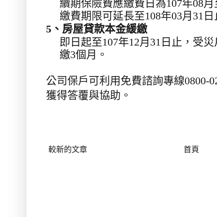
續期保險費應繳費日為
107
年
08
月
繳費期限可延長至
108
年
03
月
31
日
5
、房屋貸款本金緩繳
即日起至
107
年
12
月
31
日止，受災
繳
3
個月。
公司保戶可利用免費諮詢專線
0800-0
獲得答覆與協助。
較新的文章
首頁