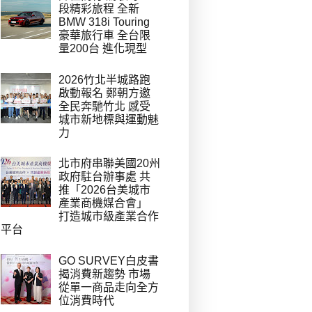
段精彩旅程 全新
BMW 318i Touring
豪華旅行車 全台限
量200台 進化現型
2026竹北半城路跑
啟動報名 鄭朝方邀
全民奔馳竹北 感受
城市新地標與運動魅
力
北市府串聯美國20州
政府駐台辦事處 共
推「2026台美城市
產業商機媒合會」
打造城市級產業合作
平台
GO SURVEY白皮書
揭消費新趨勢 市場
從單一商品走向全方
位消費時代