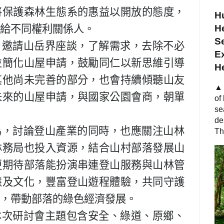
將保護森林生態系的惠益以開放的態度，
Hu
給不同權利關係人。
He
S
，邀請山岳界座談，了解需求，去除不必
Ex
並簡化山屋申請，鼓勵同仁以新思維引導
H
其他尚未完善的部分，也會持續傾聽山友
▲ 
未來的山屋申請，與國家公園會商，朝單
of
se
de
為，討論登山產業的同時，也應關注山林
Th
林務局也投入資源，結合山村部落發展山
更期待部落能扮演串連登山服務與山林管
慧及文化，豐富登山遊程體驗，共同守護
，帶動部落的綠色經濟發展。
本次研討會主題包含安全、綠道、原鄉、