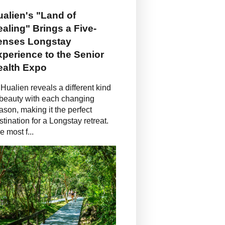
alien's "Land of
aling" Brings a Five-
enses Longstay
perience to the Senior
ealth Expo
Hualien reveals a different kind
 beauty with each changing
ason, making it the perfect
stination for a Longstay retreat.
e most f...