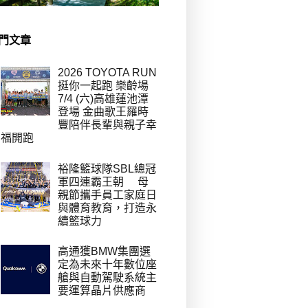
門文章
2026 TOYOTA RUN
挺你一起跑 樂齡場
7/4 (六)高雄蓮池潭
登場 金曲歌王羅時
豐陪伴長輩與親子幸
福開跑
裕隆籃球隊SBL總冠
軍四連霸王朝 母
親節攜手員工家庭日
與體育教育，打造永
續籃球力
高通獲BMW集團選
定為未來十年數位座
艙與自動駕駛系統主
要運算晶片供應商