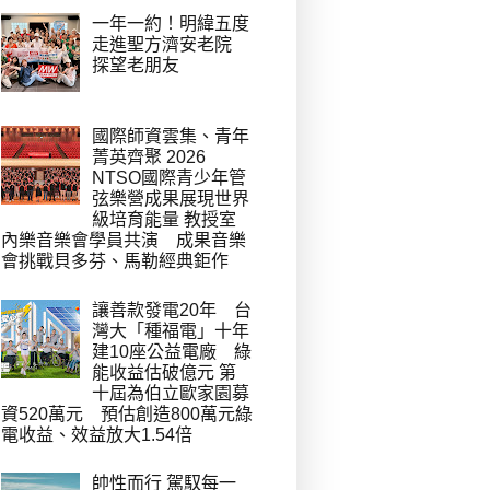
一年一約！明緯五度
走進聖方濟安老院
探望老朋友
國際師資雲集、青年
菁英齊聚 2026
NTSO國際青少年管
弦樂營成果展現世界
級培育能量 教授室
內樂音樂會學員共演 成果音樂
會挑戰貝多芬、馬勒經典鉅作
讓善款發電20年 台
灣大「種福電」十年
建10座公益電廠 綠
能收益估破億元 第
十屆為伯立歐家園募
資520萬元 預估創造800萬元綠
電收益、效益放大1.54倍
帥性而行 駕馭每一