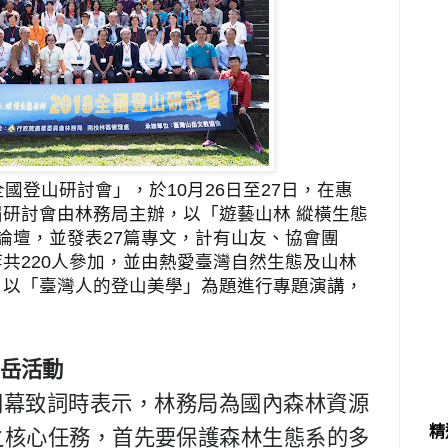
國登山研討會」，於
10
月
26
日至
27
日，在惠
研討會由林務局主辦，以「遊藝山林 縱橫生態
論壇，並發表
27
篇專文，計有山友、協會團
等共
220
人參加，並由熱愛臺灣自然生態及山林
，以「臺灣人的登山美學」為題進行專題演講，
岳活動
開幕致詞時表示，林務局為國內森林資源
精
之核心任務，首先要保護森林生態系的多