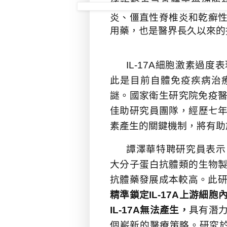
統攻擊自己身體正常細胞
炎、僵直性脊椎炎和乾癬
用藥，也是醫界長久以來的
IL-17A
細胞激素過度表
此是目前自體免疫疾病治
謎。國家衛生研究院免疫
佳助研究員團隊，經歷七
素產生的關鍵機制，將有助
譚澤華特聘研究員表示
大分子蛋白抗體類的生物
抗體藥發展成本較高。此
精準鎖定
IL-17A
上游細胞
IL-17A
無法產生，
具有潛
個嶄新的醫療策略。研究