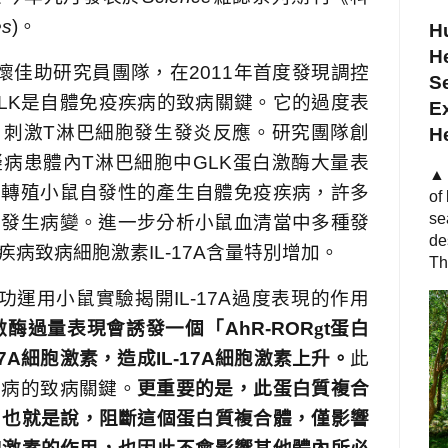
es
)
。
Hu
He
懷佳助研究員團隊，在
2011
年首度發現調控
S
LK
是自體免疫疾病的致病關鍵。它的過度表
Ex
，刺激
T
淋巴細胞發生發炎反應。研究團隊創
H
擬病患體內
T
淋巴細胞中
GLK
蛋白激酶大量表
▲ 
因轉殖小鼠自發性的產生自體免疫疾病，許多
of
se
均發生病變。進一步分析小鼠血清當中多種發
de
疾病致病細胞激素
IL-17A
含量特別增加。
Th
功運用小鼠實驗揭開
IL-17A
過度表現的作用
激酶過量表現會誘發一個「
AhR-ROR
g
t
蛋白
17A
細胞激素，造成
IL-17A
細胞激素上升。
此
疾病的致病關鍵。
更重要的是，此蛋白質複合
，也就是說，阻斷這個蛋白質複合體，僅影響